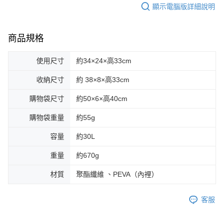
每筆NT$70，滿NT$899(含以上)免運費
顯示電腦版詳細說明
３．收到繳費通知簡訊後14天內，點擊此簡訊中的連結，可透過四大超商／
【注意事項】
ATM／網路銀行／等多元方式進行付款，方視為交易完成。
宅配
1.本服務係由「台灣大哥大股份有限公司」（以下簡稱本公司）所提供，讓
※ 請注意：結帳手續完成當下不需立刻繳費，但若您需要取消訂單，請聯絡
用戶於交易時，得透過本服務購買商品或服務，並由商店將買賣／分期付款
每筆NT$100，滿NT$1,000(含以上)免運費
購買商品的店家。未經商家同意取消之訂單仍視為有效，需透過AFTEE先享
商品規格
買賣價金債權讓與本公司後，依約使用本公司帳單繳交帳款。
後付繳納相關費用。
2.基於同意付款使用「大哥付你分期」之契約關係目的，商店將以您的個人
京站台北店客服中心(1F星巴克旁) 即日起不提供京站紙袋，取件時
※ 交易是否成功請以「AFTEE先享後付 」之結帳頁面顯示為準，若有關於
資料（包含姓名、電話或地址）提供予台灣大哥大進項蒐集、處理及利用，
是否繳費成功／繳費後需取消欲退款等相關疑問，請聯繫「AFTEE先享後付
使用尺寸
約34×24×高33cm
請自備購物袋，若需購買紙袋可現場詢問
由本公司與您本人進行分期帳單所需資料之確認、核對及更正。
客戶支援中心」
https://netprotections.freshdesk.com/support/home
3.完整用戶服務條款，請詳閱以下連結：
https://oppay.tw/userRule
免運費
收納尺寸
約 38×8×高33cm
【注意事項】
１．透過由恩沛科技股份有限公司提供之「AFTEE先享後付」服務完成之交
購物袋尺寸
約50×6×高40cm
易，需依本服務之必要範圍內提供個人資料，並將交易相關給付款項請求債
權轉讓予恩沛科技股份有限公司。
購物袋重量
約55g
２．關於個人資料處理事宜，請瀏覽以下網址：
https://aftee.tw/terms/#terms3
容量
約30L
３．未成年的使用者請事先徵得法定代理人或監護人之同意方可使用
「AFTEE先享後付」，若未經同意申辦者引起之損失，本公司不負相關責
重量
約670g
任。
４．使用「AFTEE先享後付」時，將依據個別帳號之用戶狀況，依本公司即
材質
聚酯纖維 、PEVA（內裡）
時審查核予不同之上限額度；若仍有額度不足之情形，本公司將視審查結果
請求用戶進行身份認證。
５．嚴禁一人註冊多個帳號或使用他人資訊註冊。若發現惡意使用之情形，
客服
恩沛科技股份有限公司將有權停止該用戶之使用額度並採取法律行動。