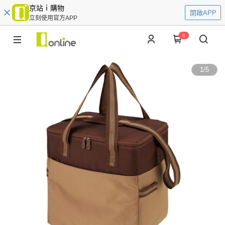
京站ｉ購物
開啟APP
立刻使用官方APP
0
1
/
5