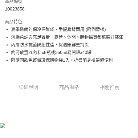
商品編號
街口支付
10023858
悠遊付
商品特色
Google Pay
夏季熱銷的保冷保鮮袋，手提肩背兩用 (附側背帶)
全盈+PAY
沉穩色調與充足容量，露營、休閒、購物採買都能裝好裝滿
內層防水抗菌隔絕性佳，保溫鎖鮮更持久
大哥付你分期
約可放置2L飲料x8瓶或350ml易開罐x40罐
相關說明
附贈同款色輕量環保購物袋1入，折疊隨身攜帶超便利
【大哥付你分期使用說明】
AFTEE先享後付
1.本服務由台灣大哥大提供，台灣大哥大用戶可立即使用無須另外申請。
2.付款方式選擇「大哥付你分期」，訂單成立後會自動跳轉到大哥付的交易
相關說明
流程，驗證手機門號後，選擇欲分期的期數、繳款截止日，確認付款後即完
【關於「AFTEE先享後付」】
成交易。
ATM付款
AFTEE先享後付是「在收到商品之後才付款」的支付方式。 讓您購物簡單
詳細說明
商品規格
相關推薦
3.實際核准額度、可分期數及費用金額請依後續交易確認頁面所載為準。
便利好安心！
4.訂單成立30分鐘內，如未前往確認交易或遇審核未通過，訂單將自動取
１．簡單：不需註冊會員、不需綁卡、不需儲值。
運送方式
消。如遇「轉專審核」未通過狀況，表示未達大哥付你分期系統評分，恕無
２．便利：只要手機號碼，簡訊認證，即可結帳。
法說明評估內容。
３．安心：先確認商品／服務後，再付款。
付款後全家取貨
【繳款方式說明】
1.分期款項不併入電信帳單，「大哥付你分期」於每月結算日後寄送繳費提
每筆NT$70，滿NT$899(含以上)免運費
【「AFTEE先享後付」結帳流程】
醒簡訊。
１．於結帳方式選擇「AFTEE先享後付」後，將跳轉至「AFTEE先享後付」
2.透過簡訊連結打開帳單後，可選擇「超商條碼／台灣大直營門市／銀行轉
付款後7-11取貨
結帳頁面，進行簡訊認證並確認金額後，即可完成結帳。
帳／街口支付／iPASS MONEY」等通路繳費。
２．訂單成立數日內，您將收到繳費通知簡訊。