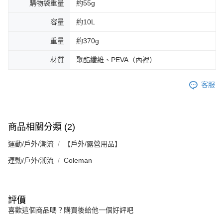
購物袋重量
約55g
容量
約10L
重量
約370g
材質
聚酯纖維、PEVA（內裡）
客服
商品相關分類 (2)
運動/戶外/潮流
【戶外/露營用品】
運動/戶外/潮流
Coleman
評價
喜歡這個商品嗎？購買後給他一個好評吧