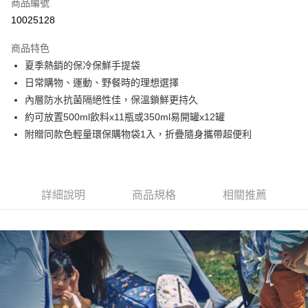
商品編號
街口支付
10025128
悠遊付
商品特色
Google Pay
夏季熱銷的保冷保鮮手提袋
全盈+PAY
日常購物、運動、野餐時的理想選擇
內層防水抗菌隔絕性佳，保溫鎖鮮更持久
大哥付你分期
約可放置500ml飲料x11瓶或350ml易開罐x12罐
相關說明
附贈同款色輕量環保購物袋1入，折疊隨身攜帶超便利
【大哥付你分期使用說明】
AFTEE先享後付
1.本服務由台灣大哥大提供，台灣大哥大用戶可立即使用無須另外申請。
2.付款方式選擇「大哥付你分期」，訂單成立後會自動跳轉到大哥付的交易
相關說明
流程，驗證手機門號後，選擇欲分期的期數、繳款截止日，確認付款後即完
【關於「AFTEE先享後付」】
成交易。
ATM付款
AFTEE先享後付是「在收到商品之後才付款」的支付方式。 讓您購物簡單
詳細說明
商品規格
相關推薦
3.實際核准額度、可分期數及費用金額請依後續交易確認頁面所載為準。
便利好安心！
4.訂單成立30分鐘內，如未前往確認交易或遇審核未通過，訂單將自動取
１．簡單：不需註冊會員、不需綁卡、不需儲值。
運送方式
消。如遇「轉專審核」未通過狀況，表示未達大哥付你分期系統評分，恕無
２．便利：只要手機號碼，簡訊認證，即可結帳。
法說明評估內容。
３．安心：先確認商品／服務後，再付款。
付款後全家取貨
【繳款方式說明】
1.分期款項不併入電信帳單，「大哥付你分期」於每月結算日後寄送繳費提
每筆NT$70，滿NT$1,000(含以上)免運費
【「AFTEE先享後付」結帳流程】
醒簡訊。
１．於結帳方式選擇「AFTEE先享後付」後，將跳轉至「AFTEE先享後付」
2.透過簡訊連結打開帳單後，可選擇「超商條碼／台灣大直營門市／銀行轉
付款後7-11取貨
結帳頁面，進行簡訊認證並確認金額後，即可完成結帳。
帳／街口支付／iPASS MONEY」等通路繳費。
２．訂單成立數日內，您將收到繳費通知簡訊。