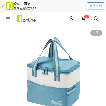
京站ｉ購物
開啟APP
立刻使用官方APP
0
1
/
7