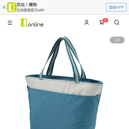
京站ｉ購物
開啟APP
立刻使用官方APP
0
1
/
5