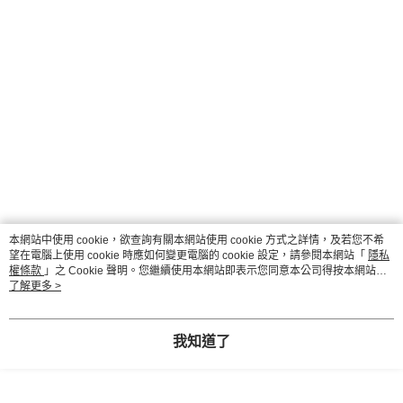
本網站中使用 cookie，欲查詢有關本網站使用 cookie 方式之詳情，及若您不希
望在電腦上使用 cookie 時應如何變更電腦的 cookie 設定，請參閱本網站「
隱私
權條款
」之 Cookie 聲明。您繼續使用本網站即表示您同意本公司得按本網站使
用條款之 Cookie 聲明使用 cookie。
了解更多 >
我知道了