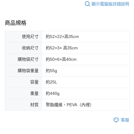
付款後7-11取貨
結帳頁面，進行簡訊認證並確認金額後，即可完成結帳。
顯示電腦版詳細說明
帳／街口支付／iPASS MONEY」等通路繳費。
２．訂單成立數日內，您將收到繳費通知簡訊。
每筆NT$70，滿NT$899(含以上)免運費
３．收到繳費通知簡訊後14天內，點擊此簡訊中的連結，可透過四大超商／
【注意事項】
ATM／網路銀行／等多元方式進行付款，方視為交易完成。
宅配
1.本服務係由「台灣大哥大股份有限公司」（以下簡稱本公司）所提供，讓
商品規格
※ 請注意：結帳手續完成當下不需立刻繳費，但若您需要取消訂單，請聯絡
用戶於交易時，得透過本服務購買商品或服務，並由商店將買賣／分期付款
每筆NT$100，滿NT$1,000(含以上)免運費
購買商品的店家。未經商家同意取消之訂單仍視為有效，需透過AFTEE先享
買賣價金債權讓與本公司後，依約使用本公司帳單繳交帳款。
後付繳納相關費用。
2.基於同意付款使用「大哥付你分期」之契約關係目的，商店將以您的個人
使用尺寸
約52×22×高35cm
京站台北店客服中心(1F星巴克旁) 即日起不提供京站紙袋，取件時
※ 交易是否成功請以「AFTEE先享後付 」之結帳頁面顯示為準，若有關於
資料（包含姓名、電話或地址）提供予台灣大哥大進項蒐集、處理及利用，
是否繳費成功／繳費後需取消欲退款等相關疑問，請聯繫「AFTEE先享後付
請自備購物袋，若需購買紙袋可現場詢問
由本公司與您本人進行分期帳單所需資料之確認、核對及更正。
收納尺寸
約52×3× 高35cm
客戶支援中心」
https://netprotections.freshdesk.com/support/home
3.完整用戶服務條款，請詳閱以下連結：
https://oppay.tw/userRule
免運費
購物袋尺寸
約50×6×高40cm
【注意事項】
１．透過由恩沛科技股份有限公司提供之「AFTEE先享後付」服務完成之交
購物袋重量
約55g
易，需依本服務之必要範圍內提供個人資料，並將交易相關給付款項請求債
權轉讓予恩沛科技股份有限公司。
２．關於個人資料處理事宜，請瀏覽以下網址：
容量
約25L
https://aftee.tw/terms/#terms3
３．未成年的使用者請事先徵得法定代理人或監護人之同意方可使用
重量
約440g
「AFTEE先享後付」，若未經同意申辦者引起之損失，本公司不負相關責
任。
材質
聚酯纖維、PEVA（內裡）
４．使用「AFTEE先享後付」時，將依據個別帳號之用戶狀況，依本公司即
時審查核予不同之上限額度；若仍有額度不足之情形，本公司將視審查結果
請求用戶進行身份認證。
客服
５．嚴禁一人註冊多個帳號或使用他人資訊註冊。若發現惡意使用之情形，
恩沛科技股份有限公司將有權停止該用戶之使用額度並採取法律行動。