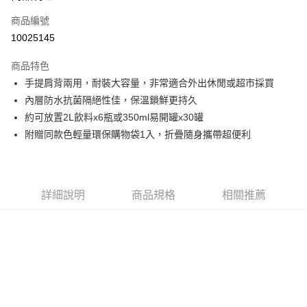
商品編號
街口支付
10025145
悠遊付
商品特色
Google Pay
手提肩背兩用，耐裝大容量，非常適合外出休閒或超市採買
全盈+PAY
內層防水抗菌隔絕性佳，保溫鎖鮮更持久
約可放置2L飲料x6瓶或350ml易開罐x30罐
大哥付你分期
附贈同款色輕量環保購物袋1入，折疊隨身攜帶超便利
相關說明
【大哥付你分期使用說明】
AFTEE先享後付
1.本服務由台灣大哥大提供，台灣大哥大用戶可立即使用無須另外申請。
2.付款方式選擇「大哥付你分期」，訂單成立後會自動跳轉到大哥付的交易
相關說明
流程，驗證手機門號後，選擇欲分期的期數、繳款截止日，確認付款後即完
詳細說明
商品規格
相關推薦
【關於「AFTEE先享後付」】
成交易。
ATM付款
AFTEE先享後付是「在收到商品之後才付款」的支付方式。 讓您購物簡單
3.實際核准額度、可分期數及費用金額請依後續交易確認頁面所載為準。
便利好安心！
4.訂單成立30分鐘內，如未前往確認交易或遇審核未通過，訂單將自動取
１．簡單：不需註冊會員、不需綁卡、不需儲值。
運送方式
消。如遇「轉專審核」未通過狀況，表示未達大哥付你分期系統評分，恕無
２．便利：只要手機號碼，簡訊認證，即可結帳。
法說明評估內容。
３．安心：先確認商品／服務後，再付款。
付款後全家取貨
【繳款方式說明】
1.分期款項不併入電信帳單，「大哥付你分期」於每月結算日後寄送繳費提
每筆NT$70，滿NT$899(含以上)免運費
【「AFTEE先享後付」結帳流程】
醒簡訊。
１．於結帳方式選擇「AFTEE先享後付」後，將跳轉至「AFTEE先享後付」
2.透過簡訊連結打開帳單後，可選擇「超商條碼／台灣大直營門市／銀行轉