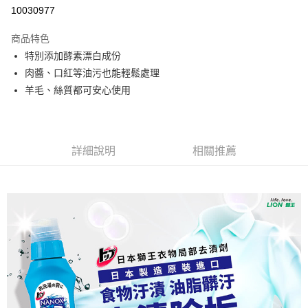
10030977
悠遊付
商品特色
Google Pay
特別添加酵素漂白成份
全盈+PAY
肉醬、口紅等油污也能輕鬆處理
羊毛、絲質都可安心使用
大哥付你分期
相關說明
【大哥付你分期使用說明】
AFTEE先享後付
1.本服務由台灣大哥大提供，台灣大哥大用戶可立即使用無須另外申請。
詳細說明
相關推薦
2.付款方式選擇「大哥付你分期」，訂單成立後會自動跳轉到大哥付的交易
相關說明
流程，驗證手機門號後，選擇欲分期的期數、繳款截止日，確認付款後即完
【關於「AFTEE先享後付」】
成交易。
ATM付款
AFTEE先享後付是「在收到商品之後才付款」的支付方式。 讓您購物簡單
3.實際核准額度、可分期數及費用金額請依後續交易確認頁面所載為準。
便利好安心！
4.訂單成立30分鐘內，如未前往確認交易或遇審核未通過，訂單將自動取
１．簡單：不需註冊會員、不需綁卡、不需儲值。
運送方式
消。如遇「轉專審核」未通過狀況，表示未達大哥付你分期系統評分，恕無
２．便利：只要手機號碼，簡訊認證，即可結帳。
法說明評估內容。
３．安心：先確認商品／服務後，再付款。
付款後全家取貨
【繳款方式說明】
1.分期款項不併入電信帳單，「大哥付你分期」於每月結算日後寄送繳費提
每筆NT$70，滿NT$899(含以上)免運費
【「AFTEE先享後付」結帳流程】
醒簡訊。
１．於結帳方式選擇「AFTEE先享後付」後，將跳轉至「AFTEE先享後付」
2.透過簡訊連結打開帳單後，可選擇「超商條碼／台灣大直營門市／銀行轉
付款後7-11取貨
結帳頁面，進行簡訊認證並確認金額後，即可完成結帳。
帳／街口支付／iPASS MONEY」等通路繳費。
２．訂單成立數日內，您將收到繳費通知簡訊。
每筆NT$70，滿NT$899(含以上)免運費
３．收到繳費通知簡訊後14天內，點擊此簡訊中的連結，可透過四大超商／