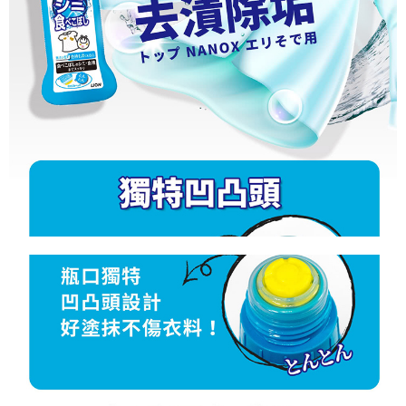
【注意事項】
ATM／網路銀行／等多元方式進行付款，方視為交易完成。
宅配
1.本服務係由「台灣大哥大股份有限公司」（以下簡稱本公司）所提供，讓
※ 請注意：結帳手續完成當下不需立刻繳費，但若您需要取消訂單，請聯絡
用戶於交易時，得透過本服務購買商品或服務，並由商店將買賣／分期付款
每筆NT$100，滿NT$1,000(含以上)免運費
購買商品的店家。未經商家同意取消之訂單仍視為有效，需透過AFTEE先享
買賣價金債權讓與本公司後，依約使用本公司帳單繳交帳款。
後付繳納相關費用。
2.基於同意付款使用「大哥付你分期」之契約關係目的，商店將以您的個人
京站台北店客服中心(1F星巴克旁) 即日起不提供京站紙袋，取件時
※ 交易是否成功請以「AFTEE先享後付 」之結帳頁面顯示為準，若有關於
資料（包含姓名、電話或地址）提供予台灣大哥大進項蒐集、處理及利用，
是否繳費成功／繳費後需取消欲退款等相關疑問，請聯繫「AFTEE先享後付
請自備購物袋，若需購買紙袋可現場詢問
由本公司與您本人進行分期帳單所需資料之確認、核對及更正。
客戶支援中心」
https://netprotections.freshdesk.com/support/home
3.完整用戶服務條款，請詳閱以下連結：
https://oppay.tw/userRule
免運費
【注意事項】
１．透過由恩沛科技股份有限公司提供之「AFTEE先享後付」服務完成之交
易，需依本服務之必要範圍內提供個人資料，並將交易相關給付款項請求債
權轉讓予恩沛科技股份有限公司。
２．關於個人資料處理事宜，請瀏覽以下網址：
https://aftee.tw/terms/#terms3
３．未成年的使用者請事先徵得法定代理人或監護人之同意方可使用
「AFTEE先享後付」，若未經同意申辦者引起之損失，本公司不負相關責
任。
４．使用「AFTEE先享後付」時，將依據個別帳號之用戶狀況，依本公司即
時審查核予不同之上限額度；若仍有額度不足之情形，本公司將視審查結果
請求用戶進行身份認證。
５．嚴禁一人註冊多個帳號或使用他人資訊註冊。若發現惡意使用之情形，
恩沛科技股份有限公司將有權停止該用戶之使用額度並採取法律行動。