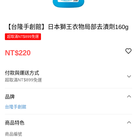
【台隆手創館】日本獅王衣物局部去漬劑160g
超取滿NT$899免運
NT$220
付款與運送方式
超取滿NT$899免運
付款方式
品牌
信用卡一次付款
台隆手創館
LINE Pay
商品特色
Apple Pay
商品編號
街口支付