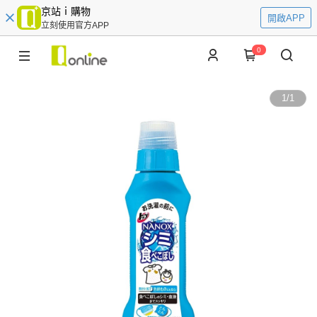
京站ｉ購物
開啟APP
立刻使用官方APP
0
1
/
1