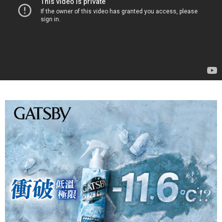
１．於結帳方式選擇「AFTEE先享後付」後，將跳轉至「AFTEE先享後付」
2.透過簡訊連結打開帳單後，可選擇「超商條碼／台灣大直營門市／銀行轉
付款後7-11取貨
結帳頁面，進行簡訊認證並確認金額後，即可完成結帳。
帳／街口支付／iPASS MONEY」等通路繳費。
２．訂單成立數日內，您將收到繳費通知簡訊。
每筆NT$70，滿NT$899(含以上)免運費
３．收到繳費通知簡訊後14天內，點擊此簡訊中的連結，可透過四大超商／
【注意事項】
ATM／網路銀行／等多元方式進行付款，方視為交易完成。
宅配
1.本服務係由「台灣大哥大股份有限公司」（以下簡稱本公司）所提供，讓
※ 請注意：結帳手續完成當下不需立刻繳費，但若您需要取消訂單，請聯絡
用戶於交易時，得透過本服務購買商品或服務，並由商店將買賣／分期付款
每筆NT$100，滿NT$1,000(含以上)免運費
購買商品的店家。未經商家同意取消之訂單仍視為有效，需透過AFTEE先享
買賣價金債權讓與本公司後，依約使用本公司帳單繳交帳款。
後付繳納相關費用。
2.基於同意付款使用「大哥付你分期」之契約關係目的，商店將以您的個人
京站台北店客服中心(1F星巴克旁) 即日起不提供京站紙袋，取件時
※ 交易是否成功請以「AFTEE先享後付 」之結帳頁面顯示為準，若有關於
資料（包含姓名、電話或地址）提供予台灣大哥大進項蒐集、處理及利用，
是否繳費成功／繳費後需取消欲退款等相關疑問，請聯繫「AFTEE先享後付
請自備購物袋，若需購買紙袋可現場詢問
由本公司與您本人進行分期帳單所需資料之確認、核對及更正。
客戶支援中心」
https://netprotections.freshdesk.com/support/home
3.完整用戶服務條款，請詳閱以下連結：
https://oppay.tw/userRule
免運費
【注意事項】
１．透過由恩沛科技股份有限公司提供之「AFTEE先享後付」服務完成之交
易，需依本服務之必要範圍內提供個人資料，並將交易相關給付款項請求債
權轉讓予恩沛科技股份有限公司。
２．關於個人資料處理事宜，請瀏覽以下網址：
https://aftee.tw/terms/#terms3
３．未成年的使用者請事先徵得法定代理人或監護人之同意方可使用
「AFTEE先享後付」，若未經同意申辦者引起之損失，本公司不負相關責
任。
４．使用「AFTEE先享後付」時，將依據個別帳號之用戶狀況，依本公司即
時審查核予不同之上限額度；若仍有額度不足之情形，本公司將視審查結果
請求用戶進行身份認證。
５．嚴禁一人註冊多個帳號或使用他人資訊註冊。若發現惡意使用之情形，