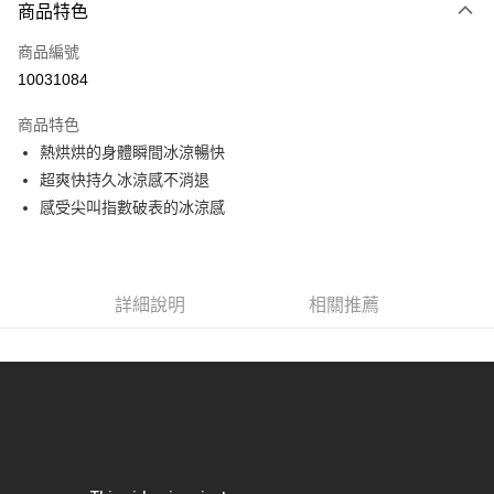
商品特色
Apple Pay
商品編號
街口支付
10031084
悠遊付
商品特色
Google Pay
熱烘烘的身體瞬間冰涼暢快
全盈+PAY
超爽快持久冰涼感不消退
感受尖叫指數破表的冰涼感
大哥付你分期
相關說明
【大哥付你分期使用說明】
AFTEE先享後付
1.本服務由台灣大哥大提供，台灣大哥大用戶可立即使用無須另外申請。
詳細說明
相關推薦
2.付款方式選擇「大哥付你分期」，訂單成立後會自動跳轉到大哥付的交易
相關說明
流程，驗證手機門號後，選擇欲分期的期數、繳款截止日，確認付款後即完
【關於「AFTEE先享後付」】
成交易。
ATM付款
AFTEE先享後付是「在收到商品之後才付款」的支付方式。 讓您購物簡單
3.實際核准額度、可分期數及費用金額請依後續交易確認頁面所載為準。
便利好安心！
4.訂單成立30分鐘內，如未前往確認交易或遇審核未通過，訂單將自動取
１．簡單：不需註冊會員、不需綁卡、不需儲值。
運送方式
消。如遇「轉專審核」未通過狀況，表示未達大哥付你分期系統評分，恕無
２．便利：只要手機號碼，簡訊認證，即可結帳。
法說明評估內容。
３．安心：先確認商品／服務後，再付款。
付款後全家取貨
【繳款方式說明】
1.分期款項不併入電信帳單，「大哥付你分期」於每月結算日後寄送繳費提
每筆NT$70，滿NT$899(含以上)免運費
【「AFTEE先享後付」結帳流程】
醒簡訊。