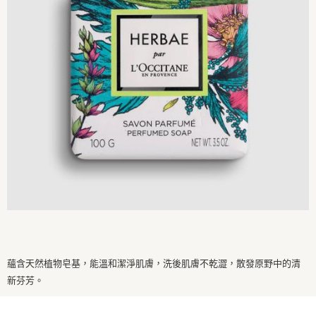
【注意事項】
ATM／網路銀行／等多元方式進行付款，方視為交易完成。
宅配
1.本服務係由「台灣大哥大股份有限公司」（以下簡稱本公司）所提供，讓
※ 請注意：結帳手續完成當下不需立刻繳費，但若您需要取消訂單，請聯絡
用戶於交易時，得透過本服務購買商品或服務，並由商店將買賣／分期付款
每筆NT$100，滿NT$1,000(含以上)免運費
購買商品的店家。未經商家同意取消之訂單仍視為有效，需透過AFTEE先享
買賣價金債權讓與本公司後，依約使用本公司帳單繳交帳款。
後付繳納相關費用。
2.基於同意付款使用「大哥付你分期」之契約關係目的，商店將以您的個人
京站台北店客服中心(1F星巴克旁) 即日起不提供京站紙袋，取件時
※ 交易是否成功請以「AFTEE先享後付 」之結帳頁面顯示為準，若有關於
資料（包含姓名、電話或地址）提供予台灣大哥大進項蒐集、處理及利用，
是否繳費成功／繳費後需取消欲退款等相關疑問，請聯繫「AFTEE先享後付
請自備購物袋，若需購買紙袋可現場詢問
由本公司與您本人進行分期帳單所需資料之確認、核對及更正。
客戶支援中心」
https://netprotections.freshdesk.com/support/home
3.完整用戶服務條款，請詳閱以下連結：
https://oppay.tw/userRule
免運費
【注意事項】
１．透過由恩沛科技股份有限公司提供之「AFTEE先享後付」服務完成之交
易，需依本服務之必要範圍內提供個人資料，並將交易相關給付款項請求債
權轉讓予恩沛科技股份有限公司。
２．關於個人資料處理事宜，請瀏覽以下網址：
https://aftee.tw/terms/#terms3
３．未成年的使用者請事先徵得法定代理人或監護人之同意方可使用
「AFTEE先享後付」，若未經同意申辦者引起之損失，本公司不負相關責
任。
４．使用「AFTEE先享後付」時，將依據個別帳號之用戶狀況，依本公司即
時審查核予不同之上限額度；若仍有額度不足之情形，本公司將視審查結果
請求用戶進行身份認證。
蘊含天然植物皂基，能溫和潔淨肌膚，洗後肌膚不乾澀，散發原野中的清
５．嚴禁一人註冊多個帳號或使用他人資訊註冊。若發現惡意使用之情形，
恩沛科技股份有限公司將有權停止該用戶之使用額度並採取法律行動。
新芬芳。