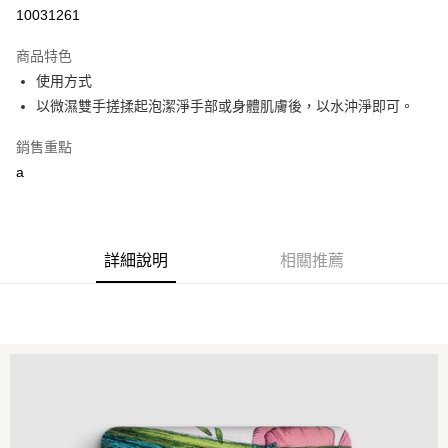
10031261
悠遊付
商品特色
Google Pay
使用方式
全盈+PAY
以微濕雙手搓揉起泡潔淨手部或身體肌膚後，以水沖淨即可。
大哥付你分期
銷售重點
相關說明
a
【大哥付你分期使用說明】
AFTEE先享後付
1.本服務由台灣大哥大提供，台灣大哥大用戶可立即使用無須另外申請。
2.付款方式選擇「大哥付你分期」，訂單成立後會自動跳轉到大哥付的交易
相關說明
流程，驗證手機門號後，選擇欲分期的期數、繳款截止日，確認付款後即完
【關於「AFTEE先享後付」】
成交易。
詳細說明
相關推薦
ATM付款
AFTEE先享後付是「在收到商品之後才付款」的支付方式。 讓您購物簡單
3.實際核准額度、可分期數及費用金額請依後續交易確認頁面所載為準。
便利好安心！
4.訂單成立30分鐘內，如未前往確認交易或遇審核未通過，訂單將自動取
１．簡單：不需註冊會員、不需綁卡、不需儲值。
運送方式
消。如遇「轉專審核」未通過狀況，表示未達大哥付你分期系統評分，恕無
２．便利：只要手機號碼，簡訊認證，即可結帳。
法說明評估內容。
３．安心：先確認商品／服務後，再付款。
付款後全家取貨
【繳款方式說明】
1.分期款項不併入電信帳單，「大哥付你分期」於每月結算日後寄送繳費提
每筆NT$70，滿NT$899(含以上)免運費
【「AFTEE先享後付」結帳流程】
醒簡訊。
１．於結帳方式選擇「AFTEE先享後付」後，將跳轉至「AFTEE先享後付」
2.透過簡訊連結打開帳單後，可選擇「超商條碼／台灣大直營門市／銀行轉
付款後7-11取貨
結帳頁面，進行簡訊認證並確認金額後，即可完成結帳。
帳／街口支付／iPASS MONEY」等通路繳費。
２．訂單成立數日內，您將收到繳費通知簡訊。
每筆NT$70，滿NT$899(含以上)免運費
３．收到繳費通知簡訊後14天內，點擊此簡訊中的連結，可透過四大超商／