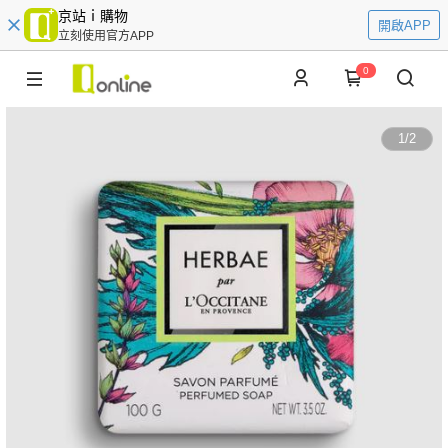
京站ｉ購物
開啟APP
立刻使用官方APP
0
1
/
2