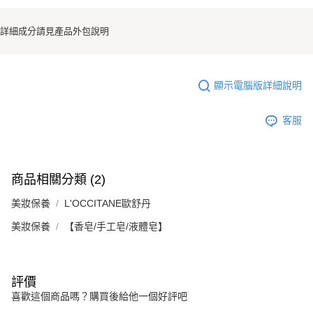
詳細成分請見產品外包說明
顯示電腦版詳細說明
客服
商品相關分類 (2)
美妝保養
L'OCCITANE歐舒丹
美妝保養
【香皂/手工皂/液體皂】
評價
喜歡這個商品嗎？購買後給他一個好評吧