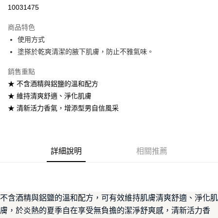
10031475
悠遊付
商品特色
Google Pay
使用方式
全盈+PAY
塗搽於乾爽清潔的腋下肌膚，防止不雅氣味。
大哥付你分期
銷售重點
相關說明
★ 不含酒精與鋁鹽的溫和配方
【大哥付你分期使用說明】
★ 維持清爽舒適、淨化肌膚
AFTEE先享後付
1.本服務由台灣大哥大提供，台灣大哥大用戶可立即使用無須另外申請。
★ 清新活力香氣，增添型男自信風采
2.付款方式選擇「大哥付你分期」，訂單成立後會自動跳轉到大哥付的交易
相關說明
流程，驗證手機門號後，選擇欲分期的期數、繳款截止日，確認付款後即完
【關於「AFTEE先享後付」】
成交易。
ATM付款
AFTEE先享後付是「在收到商品之後才付款」的支付方式。 讓您購物簡單
3.實際核准額度、可分期數及費用金額請依後續交易確認頁面所載為準。
便利好安心！
4.訂單成立30分鐘內，如未前往確認交易或遇審核未通過，訂單將自動取
１．簡單：不需註冊會員、不需綁卡、不需儲值。
詳細說明
相關推薦
運送方式
消。如遇「轉專審核」未通過狀況，表示未達大哥付你分期系統評分，恕無
２．便利：只要手機號碼，簡訊認證，即可結帳。
法說明評估內容。
３．安心：先確認商品／服務後，再付款。
付款後全家取貨
【繳款方式說明】
1.分期款項不併入電信帳單，「大哥付你分期」於每月結算日後寄送繳費提
每筆NT$70，滿NT$899(含以上)免運費
【「AFTEE先享後付」結帳流程】
醒簡訊。
１．於結帳方式選擇「AFTEE先享後付」後，將跳轉至「AFTEE先享後付」
2.透過簡訊連結打開帳單後，可選擇「超商條碼／台灣大直營門市／銀行轉
不含酒精與鋁鹽的溫和配方，可有效維持肌膚清爽舒適、淨化肌
付款後7-11取貨
結帳頁面，進行簡訊認證並確認金額後，即可完成結帳。
帳／街口支付／iPASS MONEY」等通路繳費。
２．訂單成立數日內，您將收到繳費通知簡訊。
膚，於炎熱的夏季自在享受無負擔的潔淨舒爽感，清新活力香
每筆NT$70，滿NT$899(含以上)免運費
３．收到繳費通知簡訊後14天內，點擊此簡訊中的連結，可透過四大超商／