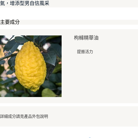
【注意事項】
氣，增添型男自信風采
ATM／網路銀行／等多元方式進行付款，方視為交易完成。
宅配
1.本服務係由「台灣大哥大股份有限公司」（以下簡稱本公司）所提供，讓
※ 請注意：結帳手續完成當下不需立刻繳費，但若您需要取消訂單，請聯絡
用戶於交易時，得透過本服務購買商品或服務，並由商店將買賣／分期付款
每筆NT$100，滿NT$1,000(含以上)免運費
購買商品的店家。未經商家同意取消之訂單仍視為有效，需透過AFTEE先享
買賣價金債權讓與本公司後，依約使用本公司帳單繳交帳款。
主要成分
後付繳納相關費用。
2.基於同意付款使用「大哥付你分期」之契約關係目的，商店將以您的個人
京站台北店客服中心(1F星巴克旁) 即日起不提供京站紙袋，取件時
※ 交易是否成功請以「AFTEE先享後付 」之結帳頁面顯示為準，若有關於
資料（包含姓名、電話或地址）提供予台灣大哥大進項蒐集、處理及利用，
是否繳費成功／繳費後需取消欲退款等相關疑問，請聯繫「AFTEE先享後付
請自備購物袋，若需購買紙袋可現場詢問
由本公司與您本人進行分期帳單所需資料之確認、核對及更正。
枸櫞精華油
客戶支援中心」
https://netprotections.freshdesk.com/support/home
3.完整用戶服務條款，請詳閱以下連結：
https://oppay.tw/userRule
免運費
【注意事項】
提振活力
１．透過由恩沛科技股份有限公司提供之「AFTEE先享後付」服務完成之交
易，需依本服務之必要範圍內提供個人資料，並將交易相關給付款項請求債
權轉讓予恩沛科技股份有限公司。
２．關於個人資料處理事宜，請瀏覽以下網址：
https://aftee.tw/terms/#terms3
３．未成年的使用者請事先徵得法定代理人或監護人之同意方可使用
「AFTEE先享後付」，若未經同意申辦者引起之損失，本公司不負相關責
任。
４．使用「AFTEE先享後付」時，將依據個別帳號之用戶狀況，依本公司即
時審查核予不同之上限額度；若仍有額度不足之情形，本公司將視審查結果
請求用戶進行身份認證。
５．嚴禁一人註冊多個帳號或使用他人資訊註冊。若發現惡意使用之情形，
詳細成分請見產品外包說明
恩沛科技股份有限公司將有權停止該用戶之使用額度並採取法律行動。