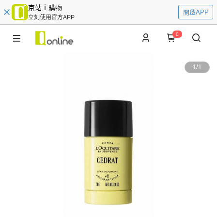
京站ｉ購物
開啟APP
立刻使用官方APP
0
1
/
1