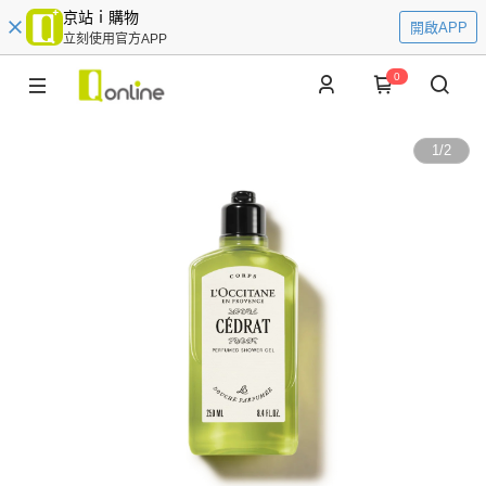
京站ｉ購物
開啟APP
立刻使用官方APP
0
1
/
2