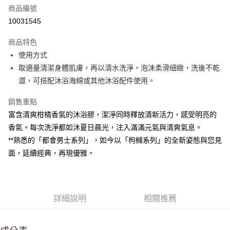
商品編號
街口支付
10031545
悠遊付
商品特色
Google Pay
使用方式
全盈+PAY
取適量清潔身體肌膚，再以清水洗淨。泡沫柔滑細緻，洗後不乾
澀，可搭配沐浴海綿或其他沐浴配件使用。
大哥付你分期
相關說明
銷售重點
【大哥付你分期使用說明】
富含清爽柑橘香氣的沐浴膠，潔淨同時釋放清新活力，感受明亮的
AFTEE先享後付
1.本服務由台灣大哥大提供，台灣大哥大用戶可立即使用無須另外申請。
香氣。每次洗淨都如沐夏日晨光，注入滿滿元氣與清爽氣息。
2.付款方式選擇「大哥付你分期」，訂單成立後會自動跳轉到大哥付的交易
相關說明
流程，驗證手機門號後，選擇欲分期的期數、繳款截止日，確認付款後即完
**熟悉的「都會男士系列」，如今以「枸櫞系列」的全新姿態與您見
【關於「AFTEE先享後付」】
成交易。
ATM付款
AFTEE先享後付是「在收到商品之後才付款」的支付方式。 讓您購物簡單
面，延續經典，再現優雅。
3.實際核准額度、可分期數及費用金額請依後續交易確認頁面所載為準。
便利好安心！
4.訂單成立30分鐘內，如未前往確認交易或遇審核未通過，訂單將自動取
１．簡單：不需註冊會員、不需綁卡、不需儲值。
運送方式
消。如遇「轉專審核」未通過狀況，表示未達大哥付你分期系統評分，恕無
２．便利：只要手機號碼，簡訊認證，即可結帳。
法說明評估內容。
３．安心：先確認商品／服務後，再付款。
付款後全家取貨
【繳款方式說明】
詳細說明
相關推薦
1.分期款項不併入電信帳單，「大哥付你分期」於每月結算日後寄送繳費提
每筆NT$70，滿NT$899(含以上)免運費
【「AFTEE先享後付」結帳流程】
醒簡訊。
１．於結帳方式選擇「AFTEE先享後付」後，將跳轉至「AFTEE先享後付」
2.透過簡訊連結打開帳單後，可選擇「超商條碼／台灣大直營門市／銀行轉
付款後7-11取貨
結帳頁面，進行簡訊認證並確認金額後，即可完成結帳。
帳／街口支付／iPASS MONEY」等通路繳費。