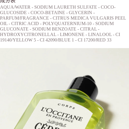
成分表
２．訂單成立數日內，您將收到繳費通知簡訊。
每筆NT$70，滿NT$899(含以上)免運費
AQUA/WATER - SODIUM LAURETH SULFATE - COCO-
３．收到繳費通知簡訊後14天內，點擊此簡訊中的連結，可透過四大超商／
【注意事項】
GLUCOSIDE - COCO-BETAINE - GLYCERIN -
ATM／網路銀行／等多元方式進行付款，方視為交易完成。
宅配
1.本服務係由「台灣大哥大股份有限公司」（以下簡稱本公司）所提供，讓
※ 請注意：結帳手續完成當下不需立刻繳費，但若您需要取消訂單，請聯絡
PARFUM/FRAGRANCE - CITRUS MEDICA VULGARIS PEEL
用戶於交易時，得透過本服務購買商品或服務，並由商店將買賣／分期付款
每筆NT$100，滿NT$1,000(含以上)免運費
購買商品的店家。未經商家同意取消之訂單仍視為有效，需透過AFTEE先享
OIL - CITRIC ACID - POLYQUATERNIUM-10 - SODIUM
買賣價金債權讓與本公司後，依約使用本公司帳單繳交帳款。
後付繳納相關費用。
GLUCONATE - SODIUM BENZOATE - CITRAL -
2.基於同意付款使用「大哥付你分期」之契約關係目的，商店將以您的個人
京站台北店客服中心(1F星巴克旁) 即日起不提供京站紙袋，取件時
※ 交易是否成功請以「AFTEE先享後付 」之結帳頁面顯示為準，若有關於
HYDROXYCITRONELLAL - LIMONENE - LINALOOL - CI
資料（包含姓名、電話或地址）提供予台灣大哥大進項蒐集、處理及利用，
是否繳費成功／繳費後需取消欲退款等相關疑問，請聯繫「AFTEE先享後付
19140/YELLOW 5 - CI 42090/BLUE 1 - CI 17200/RED 33
請自備購物袋，若需購買紙袋可現場詢問
由本公司與您本人進行分期帳單所需資料之確認、核對及更正。
客戶支援中心」
https://netprotections.freshdesk.com/support/home
3.完整用戶服務條款，請詳閱以下連結：
https://oppay.tw/userRule
免運費
【注意事項】
１．透過由恩沛科技股份有限公司提供之「AFTEE先享後付」服務完成之交
易，需依本服務之必要範圍內提供個人資料，並將交易相關給付款項請求債
權轉讓予恩沛科技股份有限公司。
２．關於個人資料處理事宜，請瀏覽以下網址：
https://aftee.tw/terms/#terms3
３．未成年的使用者請事先徵得法定代理人或監護人之同意方可使用
「AFTEE先享後付」，若未經同意申辦者引起之損失，本公司不負相關責
任。
４．使用「AFTEE先享後付」時，將依據個別帳號之用戶狀況，依本公司即
時審查核予不同之上限額度；若仍有額度不足之情形，本公司將視審查結果
請求用戶進行身份認證。
５．嚴禁一人註冊多個帳號或使用他人資訊註冊。若發現惡意使用之情形，
恩沛科技股份有限公司將有權停止該用戶之使用額度並採取法律行動。