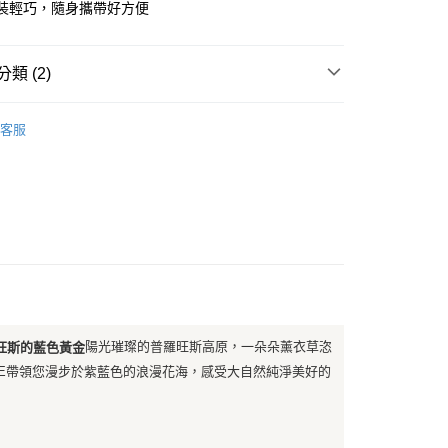
享後付
由台灣大哥大提供，台灣大哥大用戶可立即使用無須另外申請。
l包裝輕巧，隨身攜帶好方便
式選擇「大哥付你分期」，訂單成立後會自動跳轉到大哥付的交易
證手機門號後，選擇欲分期的期數、繳款截止日，確認付款後即
FTEE先享後付」】
。
先享後付是「在收到商品之後才付款」的支付方式。 讓您購物簡單
類 (2)
准額度、可分期數及費用金額請依後續交易確認頁面所載為準。
心！
立30分鐘內，如未前往確認交易或遇審核未通過，訂單將自動取
：不需註冊會員、不需綁卡、不需儲值。
L'OCCITANE歐舒丹
「轉專審核」未通過狀況，表示未達大哥付你分期系統評分，恕
：只要手機號碼，簡訊認證，即可結帳。
客服
評估內容。
：先確認商品／服務後，再付款。
【身體乳/手足保養】
式說明】
家取貨
項不併入電信帳單，「大哥付你分期」於每月結算日後寄送繳費提
EE先享後付」結帳流程】
0，滿NT$899(含以上)免運費
方式選擇「AFTEE先享後付」後，將跳轉至「AFTEE先享後
訊連結打開帳單後，可選擇「超商條碼／台灣大直營門市／銀行轉
頁面，進行簡訊認證並確認金額後，即可完成結帳。
付／iPASS MONEY」等通路繳費。
1取貨
成立數日內，您將收到繳費通知簡訊。
費通知簡訊後14天內，點擊此簡訊中的連結，可透過四大超商
0，滿NT$899(含以上)免運費
項】
網路銀行／等多元方式進行付款，方視為交易完成。
係由「台灣大哥大股份有限公司」（以下簡稱本公司）所提供，讓
：結帳手續完成當下不需立刻繳費，但若您需要取消訂單，請聯
易時，得透過本服務購買商品或服務，並由商店將買賣／分期付
的店家。未經商家同意取消之訂單仍視為有效，需透過AFTEE
金債權讓與本公司後，依約使用本公司帳單繳交帳款。
繳納相關費用。
00，滿NT$1,000(含以上)免運費
意付款使用「大哥付你分期」之契約關係目的，商店將以您的個人
否成功請以「AFTEE先享後付 」之結帳頁面顯示為準，若有關於
陽光璀璨的普羅旺斯高原，一朵朵薰衣草恣
旺斯的藍色黃金
含姓名、電話或地址）提供予台灣大哥大進項蒐集、處理及利
功／繳費後需取消欲退款等相關疑問，請聯繫「AFTEE先享後
客服中心(1F星巴克旁) 即日起不提供京站紙袋，取件時
公司與您本人進行分期帳單所需資料之確認、核對及更正。
援中心」
https://netprotections.freshdesk.com/support/home
ANE帶領您漫步於紫藍色的浪漫花海，感受大自然純淨美好的
物袋，若需購買紙袋可現場詢問
戶服務條款，請詳閱以下連結：
https://oppay.tw/userRule
項】
恩沛科技股份有限公司提供之「AFTEE先享後付」服務完成之
依本服務之必要範圍內提供個人資料，並將交易相關給付款項請