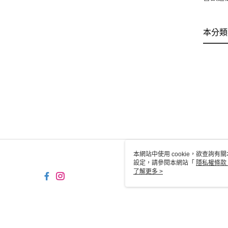
本分類
本網站中使用 cookie，欲查詢有關
設定，請參閱本網站「
隱私權條款
使用 cookie。
了解更多 >