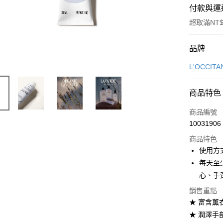
付款與運
超取滿NT$
付款方式
品牌
信用卡一
L'OCCIT
LINE Pay
商品特色
Apple Pay
商品編號
街口支付
10031906
商品特色
悠遊付
使用方
Google Pa
每天至
心、手
全盈+PAY
銷售重點
大哥付你
★ 富含薰
相關說明
★ 潤澤手
【大哥付