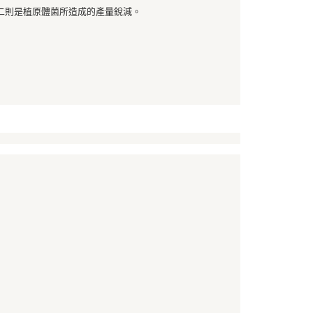
讓予恩沛科技股份有限公司。
二則是植原體菌所造成的產量銳減。
個人資料處理事宜，請瀏覽以下網址：
ee.tw/terms/#terms3
年的使用者請事先徵得法定代理人或監護人之同意方可使用
E先享後付」，若未經同意申辦者引起之損失，本公司不負相關責
AFTEE先享後付」時，將依據個別帳號之用戶狀況，依本公司
核予不同之上限額度；若仍有額度不足之情形，本公司將視審查
用戶進行身份認證。
一人註冊多個帳號或使用他人資訊註冊。若發現惡意使用之情
科技股份有限公司將有權停止該用戶之使用額度並採取法律行