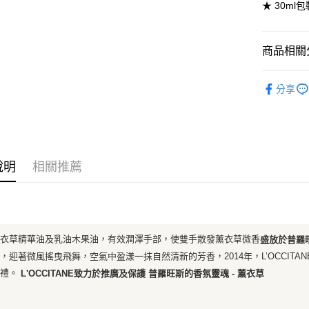
AFTEE先
1.本服務
★ 30m
2.付款方
相關說明
流程，驗
【關於「A
ATM付款
完成交易
AFTEE
商品相關分
3.實際核
便利好安
4.訂單成
１．簡單
美妝保養
消。如遇
２．便利
運送方式
分享
無法說明
３．安心
美妝保養
【繳款方
付款後全
1.分期款
【「AFT
醒簡訊。
每筆NT$7
１．於結帳
2.透過簡
付」結帳
帳／街口支
付款後7-1
２．訂單
說明
相關推薦
３．收到繳
每筆NT$7
【注意事
／ATM／
1.本服務
※ 請注意
宅配
用戶於交
絡購買商品
款買賣價
先享後付
每筆NT$1
2.基於同
※ 交易是
薰衣草精華油及乳油木果油，有效潤澤手部，使雙手散發薰衣草微香
盛放於普羅
資料（包
是否繳費成
京站台北店
用，由本
付客戶支
，迎著微風搖曳飛舞，空氣中盈漾一抹自然清新的芳香，2014年，L’OCCIT
請自備購
3.完整用
洗禮。
L'OCCITANE致力於推廣及保護
普羅旺斯的香氛靈魂 - 薰衣草
免運費
【注意事
１．透過由
交易，需