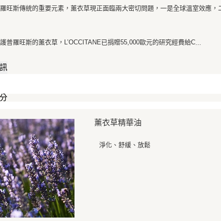
求債權轉
普羅旺斯傳統的重要元素，薰衣草現正面臨兩大密切問題，一是全球溫室效應，
２．關於
https://aft
３．未成
「AFTE
護普羅旺斯的薰衣草，L’OCCITANE已捐贈55,000歐元的研究經費給C
...
任。
４．使用「
訊
即時審查
結果請求
５．嚴禁
形，恩沛
分
動。
薰衣草精華油
淨化、舒緩、放鬆