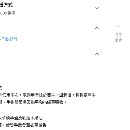
送方式
899免運
清除
次付款
ANE 歐舒丹
紀錄
式
y
少使用兩次，取適量塗抹於雙手，溫潤後，輕輕按摩手
背、手指關節處及指甲和指緣至吸收。
分期
衣草精華油及乳油木果油
部，使雙手散發薰衣草微香
你分期使用說明】