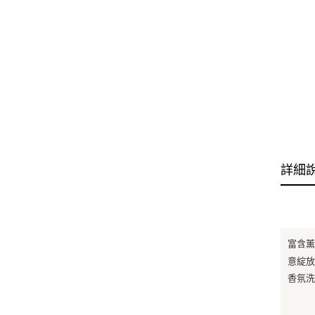
詳細
富含
意綻放
香氛