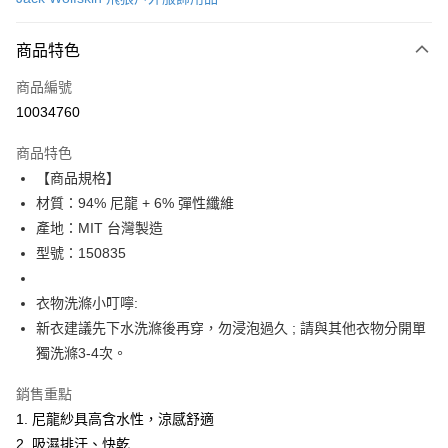
LINE Pay
商品特色
Apple Pay
商品編號
街口支付
10034760
悠遊付
商品特色
Google Pay
【商品規格】
全盈+PAY
材質：94% 尼龍 + 6% 彈性纖維
產地：MIT 台灣製造
大哥付你分期
型號：150835
相關說明
【大哥付你分期使用說明】
AFTEE先享後付
1.本服務由台灣大哥大提供，台灣大哥大用戶可立即使用無須另外申請。
衣物洗滌小叮嚀:
2.付款方式選擇「大哥付你分期」，訂單成立後會自動跳轉到大哥付的交易
相關說明
新衣建議先下水洗滌後再穿，勿浸泡過久 ; 請與其他衣物分開單
流程，驗證手機門號後，選擇欲分期的期數、繳款截止日，確認付款後即完
【關於「AFTEE先享後付」】
獨洗滌3-4次。
成交易。
ATM付款
AFTEE先享後付是「在收到商品之後才付款」的支付方式。 讓您購物簡單
3.實際核准額度、可分期數及費用金額請依後續交易確認頁面所載為準。
便利好安心！
4.訂單成立30分鐘內，如未前往確認交易或遇審核未通過，訂單將自動取
銷售重點
１．簡單：不需註冊會員、不需綁卡、不需儲值。
運送方式
消。如遇「轉專審核」未通過狀況，表示未達大哥付你分期系統評分，恕無
２．便利：只要手機號碼，簡訊認證，即可結帳。
1. 尼龍紗具高含水性，涼感舒適
法說明評估內容。
３．安心：先確認商品／服務後，再付款。
付款後全家取貨
2. 吸濕排汗、快乾
【繳款方式說明】