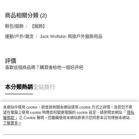
商品相關分類 (2)
鞋包/服飾
【服飾】
運動/戶外/潮流
Jack Wolfskin 飛狼戶外服飾用品
評價
喜歡這個商品嗎？購買後給他一個好評吧
本分類熱銷
全站排行
本網站中使用 cookie，欲查詢有關本網站使用 cookie 方式之詳情，及若您不希
熱門標籤
望在電腦上使用 cookie 時應如何變更電腦的 cookie 設定，請參閱本網站「
隱私
權條款
」之 Cookie 聲明。您繼續使用本網站即表示您同意本公司得按本網站使
用條款之 Cookie 聲明使用 cookie。
了解更多 >