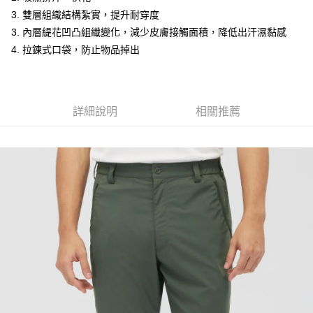
1.分期款項不併入電信帳單，「大哥付你分期」於每月結算日後寄送繳費提
每筆NT$70，滿NT$899(含以上)免運費
3. 雙層組織結構紮實，提升耐穿度
【「AFTEE先享後付」結帳流程】
醒簡訊。
１．於結帳方式選擇「AFTEE先享後付」後，將跳轉至「AFTEE先享後付」
3. 內層緹花凹凸組織變化，減少皮膚接觸面積，降低出汗濕黏感
2.透過簡訊連結打開帳單後，可選擇「超商條碼／台灣大直營門市／銀行轉
付款後7-11取貨
結帳頁面，進行簡訊認證並確認金額後，即可完成結帳。
帳／街口支付／iPASS MONEY」等通路繳費。
4. 拉鍊式口袋，防止物品掉出
２．訂單成立數日內，您將收到繳費通知簡訊。
每筆NT$70，滿NT$899(含以上)免運費
３．收到繳費通知簡訊後14天內，點擊此簡訊中的連結，可透過四大超商／
【注意事項】
ATM／網路銀行／等多元方式進行付款，方視為交易完成。
宅配
1.本服務係由「台灣大哥大股份有限公司」（以下簡稱本公司）所提供，讓
※ 請注意：結帳手續完成當下不需立刻繳費，但若您需要取消訂單，請聯絡
用戶於交易時，得透過本服務購買商品或服務，並由商店將買賣／分期付款
每筆NT$100，滿NT$1,000(含以上)免運費
購買商品的店家。未經商家同意取消之訂單仍視為有效，需透過AFTEE先享
詳細說明
相關推薦
買賣價金債權讓與本公司後，依約使用本公司帳單繳交帳款。
後付繳納相關費用。
2.基於同意付款使用「大哥付你分期」之契約關係目的，商店將以您的個人
京站台北店客服中心(1F星巴克旁) 即日起不提供京站紙袋，取件時
※ 交易是否成功請以「AFTEE先享後付 」之結帳頁面顯示為準，若有關於
資料（包含姓名、電話或地址）提供予台灣大哥大進項蒐集、處理及利用，
是否繳費成功／繳費後需取消欲退款等相關疑問，請聯繫「AFTEE先享後付
請自備購物袋，若需購買紙袋可現場詢問
由本公司與您本人進行分期帳單所需資料之確認、核對及更正。
客戶支援中心」
https://netprotections.freshdesk.com/support/home
3.完整用戶服務條款，請詳閱以下連結：
https://oppay.tw/userRule
免運費
【注意事項】
１．透過由恩沛科技股份有限公司提供之「AFTEE先享後付」服務完成之交
易，需依本服務之必要範圍內提供個人資料，並將交易相關給付款項請求債
權轉讓予恩沛科技股份有限公司。
２．關於個人資料處理事宜，請瀏覽以下網址：
https://aftee.tw/terms/#terms3
３．未成年的使用者請事先徵得法定代理人或監護人之同意方可使用
「AFTEE先享後付」，若未經同意申辦者引起之損失，本公司不負相關責
任。
４．使用「AFTEE先享後付」時，將依據個別帳號之用戶狀況，依本公司即
時審查核予不同之上限額度；若仍有額度不足之情形，本公司將視審查結果