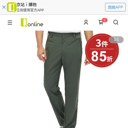
京站ｉ購物
開啟APP
立刻使用官方APP
0
1
/
1