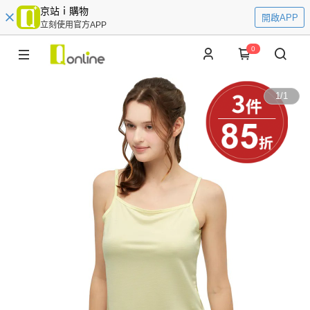
京站ｉ購物
開啟APP
立刻使用官方APP
0
1
/
1