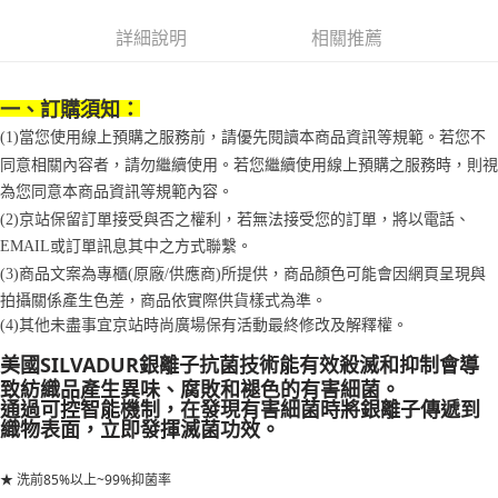
1.分期款項不併入電信帳單，「大哥付你分期」於每月結算日後寄送繳費提
每筆NT$70，滿NT$899(含以上)免運費
【「AFTEE先享後付」結帳流程】
醒簡訊。
詳細說明
相關推薦
１．於結帳方式選擇「AFTEE先享後付」後，將跳轉至「AFTEE先享後付」
2.透過簡訊連結打開帳單後，可選擇「超商條碼／台灣大直營門市／銀行轉
付款後7-11取貨
結帳頁面，進行簡訊認證並確認金額後，即可完成結帳。
帳／街口支付／iPASS MONEY」等通路繳費。
２．訂單成立數日內，您將收到繳費通知簡訊。
每筆NT$70，滿NT$899(含以上)免運費
３．收到繳費通知簡訊後14天內，點擊此簡訊中的連結，可透過四大超商／
一、訂購須知：
【注意事項】
ATM／網路銀行／等多元方式進行付款，方視為交易完成。
宅配
(1)當您使用線上預購之服務前，請優先閱讀本商品資訊等規範。若您不
1.本服務係由「台灣大哥大股份有限公司」（以下簡稱本公司）所提供，讓
※ 請注意：結帳手續完成當下不需立刻繳費，但若您需要取消訂單，請聯絡
用戶於交易時，得透過本服務購買商品或服務，並由商店將買賣／分期付款
同意相關內容者，請勿繼續使用。若您繼續使用線上預購之服務時，則視
每筆NT$100，滿NT$1,000(含以上)免運費
購買商品的店家。未經商家同意取消之訂單仍視為有效，需透過AFTEE先享
買賣價金債權讓與本公司後，依約使用本公司帳單繳交帳款。
後付繳納相關費用。
為您同意本商品資訊等規範內容。
2.基於同意付款使用「大哥付你分期」之契約關係目的，商店將以您的個人
京站台北店客服中心(1F星巴克旁) 即日起不提供京站紙袋，取件時
※ 交易是否成功請以「AFTEE先享後付 」之結帳頁面顯示為準，若有關於
資料（包含姓名、電話或地址）提供予台灣大哥大進項蒐集、處理及利用，
(2)京站保留訂單接受與否之權利，若無法接受您的訂單，將以電話、
是否繳費成功／繳費後需取消欲退款等相關疑問，請聯繫「AFTEE先享後付
請自備購物袋，若需購買紙袋可現場詢問
由本公司與您本人進行分期帳單所需資料之確認、核對及更正。
EMAIL或訂單訊息其中之方式聯繫。
客戶支援中心」
https://netprotections.freshdesk.com/support/home
3.完整用戶服務條款，請詳閱以下連結：
https://oppay.tw/userRule
免運費
(3)商品文案為專櫃(原廠/供應商)所提供，商品顏色可能會因網頁呈現與
【注意事項】
拍攝關係產生色差，商品依實際供貨樣式為準。
１．透過由恩沛科技股份有限公司提供之「AFTEE先享後付」服務完成之交
(4)
其他未盡事宜
京站時尚廣場保有活動最終修改及解釋權。
易，需依本服務之必要範圍內提供個人資料，並將交易相關給付款項請求債
權轉讓予恩沛科技股份有限公司。
美國
SILVADUR
銀離子抗菌技術能有效殺滅和抑制會導
２．關於個人資料處理事宜，請瀏覽以下網址：
致紡織品產生異味、腐敗和褪色的有害細菌。
https://aftee.tw/terms/#terms3
通過可控智能機制，在發現有害細菌時將銀離子傳遞到
３．未成年的使用者請事先徵得法定代理人或監護人之同意方可使用
織物表面，立即發揮滅菌功效。
「AFTEE先享後付」，若未經同意申辦者引起之損失，本公司不負相關責
任。
４．使用「AFTEE先享後付」時，將依據個別帳號之用戶狀況，依本公司即
洗前85%以上~99%抑菌率
★
時審查核予不同之上限額度；若仍有額度不足之情形，本公司將視審查結果