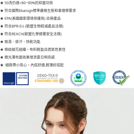
請求用戶進行身份認證。
50洗仍達>80~90%的抑菌功效
★
５．嚴禁一人註冊多個帳號或使用他人資訊註冊。若發現惡意使用之情形，
符合國際bluesign標準嚴格生態和毒理學要求
★
恩沛科技股份有限公司將有權停止該用戶之使用額度並採取法律行動。
EPA(美國國家環境保護局) 註冊產品
★
符合BPR-EU (歐盟生物殺滅產品法規)
★
符合REACH(歐盟化學總署安全法規)
★
吸濕、排汗、快乾功能
★
條紋緹花組織，布料輕盈且透氣性更佳
★
微光澤布面效果增添夏日明亮感
★
細肩帶小背心，內搭舒適,輕薄好搭配
★