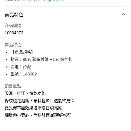
LINE Pay
商品特色
Apple Pay
商品編號
街口支付
10034972
悠遊付
商品特色
Google Pay
【商品規格】
全盈+PAY
材質：95% 聚脂纖維 + 5% 彈性紗
產地：台灣
大哥付你分期
型號：148002
相關說明
【大哥付你分期使用說明】
銷售重點
AFTEE先享後付
1.本服務由台灣大哥大提供，台灣大哥大用戶可立即使用無須另外申請。
吸濕、排汗、快乾功能
2.付款方式選擇「大哥付你分期」，訂單成立後會自動跳轉到大哥付的交易
相關說明
流程，驗證手機門號後，選擇欲分期的期數、繳款截止日，確認付款後即完
條紋緹花組織，布料輕盈且透氣性更佳
【關於「AFTEE先享後付」】
成交易。
ATM付款
AFTEE先享後付是「在收到商品之後才付款」的支付方式。 讓您購物簡單
微光澤布面效果增添夏日明亮感
3.實際核准額度、可分期數及費用金額請依後續交易確認頁面所載為準。
便利好安心！
4.訂單成立30分鐘內，如未前往確認交易或遇審核未通過，訂單將自動取
細肩帶小背心，內搭舒適,輕薄好搭配
１．簡單：不需註冊會員、不需綁卡、不需儲值。
運送方式
消。如遇「轉專審核」未通過狀況，表示未達大哥付你分期系統評分，恕無
２．便利：只要手機號碼，簡訊認證，即可結帳。
法說明評估內容。
３．安心：先確認商品／服務後，再付款。
付款後全家取貨
【繳款方式說明】