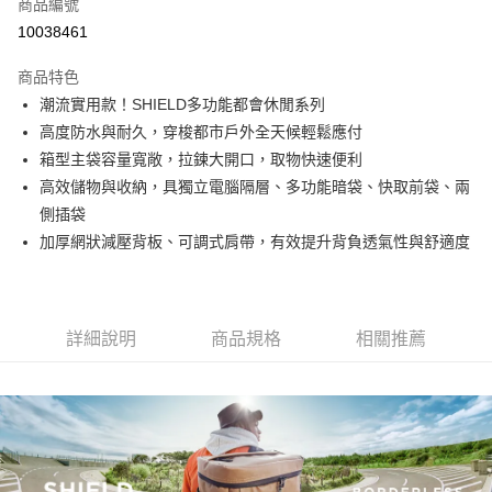
LINE Pay
商品編號
華南商業銀行
彰化商業銀行
10038461
Apple Pay
上海商業儲蓄銀行
台北富邦商業銀行
國泰世華商業銀行
兆豐國際商業銀行
商品特色
街口支付
臺灣中小企業銀行
台中商業銀行
潮流實用款！SHIELD多功能都會休閒系列
匯豐（台灣）商業銀行
華泰商業銀行
悠遊付
高度防水與耐久，穿梭都市戶外全天候輕鬆應付
聯邦商業銀行
遠東國際商業銀行
元大商業銀行
永豐商業銀行
箱型主袋容量寬敞，拉鍊大開口，取物快速便利
Google Pay
玉山商業銀行
星展（台灣）商業銀行
高效儲物與收納，具獨立電腦隔層、多功能暗袋、快取前袋、兩
台新國際商業銀行
中國信託商業銀行
全盈+PAY
側插袋
台灣樂天信用卡公司
加厚網狀減壓背板、可調式肩帶，有效提升背負透氣性與舒適度
大哥付你分期
相關說明
【大哥付你分期使用說明】
AFTEE先享後付
1.本服務由台灣大哥大提供，台灣大哥大用戶可立即使用無須另外申請。
2.付款方式選擇「大哥付你分期」，訂單成立後會自動跳轉到大哥付的交易
詳細說明
商品規格
相關推薦
相關說明
流程，驗證手機門號後，選擇欲分期的期數、繳款截止日，確認付款後即完
【關於「AFTEE先享後付」】
成交易。
ATM付款
AFTEE先享後付是「在收到商品之後才付款」的支付方式。 讓您購物簡單
3.實際核准額度、可分期數及費用金額請依後續交易確認頁面所載為準。
便利好安心！
4.訂單成立30分鐘內，如未前往確認交易或遇審核未通過，訂單將自動取
１．簡單：不需註冊會員、不需綁卡、不需儲值。
運送方式
消。如遇「轉專審核」未通過狀況，表示未達大哥付你分期系統評分，恕無
２．便利：只要手機號碼，簡訊認證，即可結帳。
法說明評估內容。
３．安心：先確認商品／服務後，再付款。
宅配
【繳款方式說明】