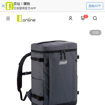
京站ｉ購物
開啟APP
立刻使用官方APP
0
1
/
10