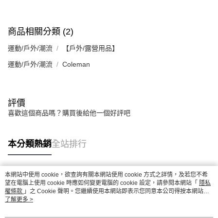
商品相關分類 (2)
運動/戶外/潮流
【戶外/露營用品】
運動/戶外/潮流
Coleman
評價
喜歡這個商品嗎？購買後給他一個好評吧
本分類熱銷
全站排行
本網站中使用 cookie，欲查詢有關本網站使用 cookie 方式之詳情，及若您不希
熱門標籤
望在電腦上使用 cookie 時應如何變更電腦的 cookie 設定，請參閱本網站「
隱私
權條款
」之 Cookie 聲明。您繼續使用本網站即表示您同意本公司得按本網站使
用條款之 Cookie 聲明使用 cookie。
了解更多 >