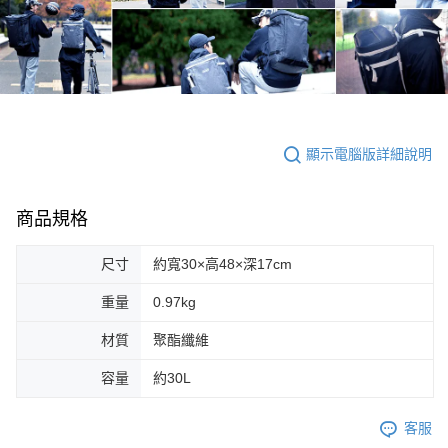
顯示電腦版詳細說明
商品規格
尺寸
約寬30×高48×深17cm
重量
0.97kg
材質
聚酯纖維
容量
約30L
客服