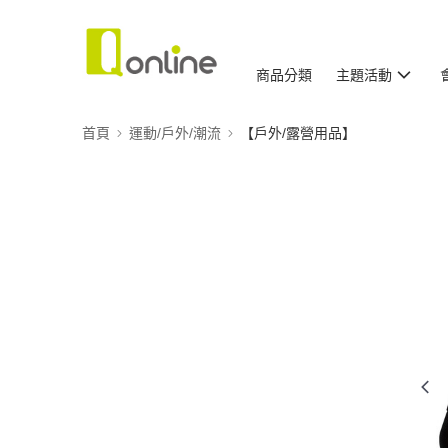
商品分類
主題活動
首頁
運動/戶外/潮流
【戶外/露營用品】