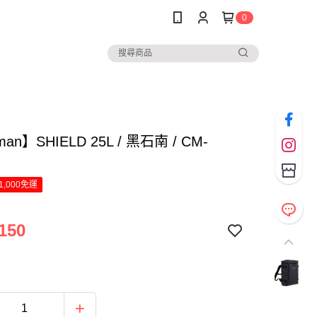
0
man】SHIELD 25L / 黑石南 / CM-
1,000免運
150