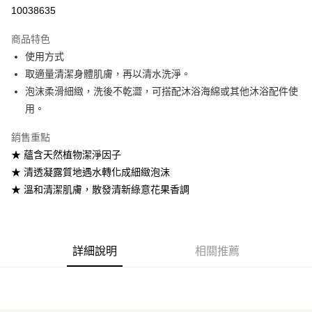
10038635
悠遊付
商品特色
Google Pay
使用方式
全盈+PAY
取適量清潔身體肌膚，再以清水洗淨。
泡沫柔滑細緻，洗後不乾澀，可搭配沐浴海綿或其他沐浴配件使
大哥付你分期
用。
相關說明
【大哥付你分期使用說明】
銷售重點
AFTEE先享後付
1.本服務由台灣大哥大提供，台灣大哥大用戶可立即使用無須另外申請。
★ 蘊含天然植物潔淨因子
2.付款方式選擇「大哥付你分期」，訂單成立後會自動跳轉到大哥付的交易
相關說明
流程，驗證手機門號後，選擇欲分期的期數、繳款截止日，確認付款後即完
★ 清透凝露質地遇水轉化成細緻泡沫
【關於「AFTEE先享後付」】
成交易。
ATM付款
AFTEE先享後付是「在收到商品之後才付款」的支付方式。 讓您購物簡單
★ 溫和清潔肌膚，散發清新綠意花果香調
3.實際核准額度、可分期數及費用金額請依後續交易確認頁面所載為準。
便利好安心！
4.訂單成立30分鐘內，如未前往確認交易或遇審核未通過，訂單將自動取
１．簡單：不需註冊會員、不需綁卡、不需儲值。
運送方式
消。如遇「轉專審核」未通過狀況，表示未達大哥付你分期系統評分，恕無
２．便利：只要手機號碼，簡訊認證，即可結帳。
法說明評估內容。
３．安心：先確認商品／服務後，再付款。
付款後全家取貨
【繳款方式說明】
詳細說明
相關推薦
1.分期款項不併入電信帳單，「大哥付你分期」於每月結算日後寄送繳費提
每筆NT$70，滿NT$899(含以上)免運費
【「AFTEE先享後付」結帳流程】
醒簡訊。
１．於結帳方式選擇「AFTEE先享後付」後，將跳轉至「AFTEE先享後付」
2.透過簡訊連結打開帳單後，可選擇「超商條碼／台灣大直營門市／銀行轉
付款後7-11取貨
結帳頁面，進行簡訊認證並確認金額後，即可完成結帳。
帳／街口支付／iPASS MONEY」等通路繳費。
２．訂單成立數日內，您將收到繳費通知簡訊。
每筆NT$70，滿NT$899(含以上)免運費
３．收到繳費通知簡訊後14天內，點擊此簡訊中的連結，可透過四大超商／