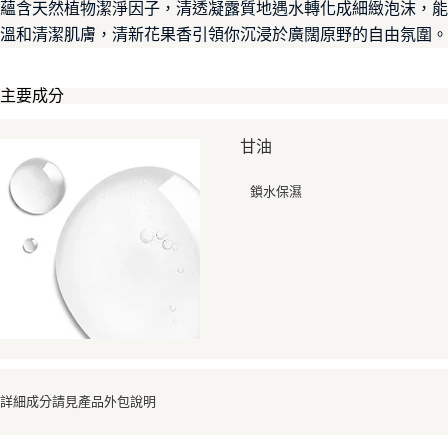
蘊含天然植物潔淨因子，清透凝露質地遇水轉化成細緻泡沫，能
【注意事項】
ATM／網路銀行／等多元方式進行付款，方視為交易完成。
宅配
1.本服務係由「台灣大哥大股份有限公司」（以下簡稱本公司）所提供，讓
溫和清潔肌膚，清新花果香引領你沉浸於廣闊原野的自由氛圍。
※ 請注意：結帳手續完成當下不需立刻繳費，但若您需要取消訂單，請聯絡
用戶於交易時，得透過本服務購買商品或服務，並由商店將買賣／分期付款
每筆NT$100，滿NT$1,000(含以上)免運費
購買商品的店家。未經商家同意取消之訂單仍視為有效，需透過AFTEE先享
買賣價金債權讓與本公司後，依約使用本公司帳單繳交帳款。
後付繳納相關費用。
2.基於同意付款使用「大哥付你分期」之契約關係目的，商店將以您的個人
京站台北店客服中心(1F星巴克旁) 即日起不提供京站紙袋，取件時
※ 交易是否成功請以「AFTEE先享後付 」之結帳頁面顯示為準，若有關於
主要成分
資料（包含姓名、電話或地址）提供予台灣大哥大進項蒐集、處理及利用，
是否繳費成功／繳費後需取消欲退款等相關疑問，請聯繫「AFTEE先享後付
請自備購物袋，若需購買紙袋可現場詢問
由本公司與您本人進行分期帳單所需資料之確認、核對及更正。
客戶支援中心」
https://netprotections.freshdesk.com/support/home
3.完整用戶服務條款，請詳閱以下連結：
https://oppay.tw/userRule
免運費
甘油
【注意事項】
１．透過由恩沛科技股份有限公司提供之「AFTEE先享後付」服務完成之交
鎖水保濕
易，需依本服務之必要範圍內提供個人資料，並將交易相關給付款項請求債
權轉讓予恩沛科技股份有限公司。
２．關於個人資料處理事宜，請瀏覽以下網址：
https://aftee.tw/terms/#terms3
３．未成年的使用者請事先徵得法定代理人或監護人之同意方可使用
「AFTEE先享後付」，若未經同意申辦者引起之損失，本公司不負相關責
任。
４．使用「AFTEE先享後付」時，將依據個別帳號之用戶狀況，依本公司即
時審查核予不同之上限額度；若仍有額度不足之情形，本公司將視審查結果
請求用戶進行身份認證。
５．嚴禁一人註冊多個帳號或使用他人資訊註冊。若發現惡意使用之情形，
恩沛科技股份有限公司將有權停止該用戶之使用額度並採取法律行動。
詳細成分請見產品外包說明