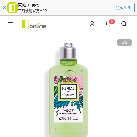
京站ｉ購物
開啟APP
立刻使用官方APP
0
1
/
1