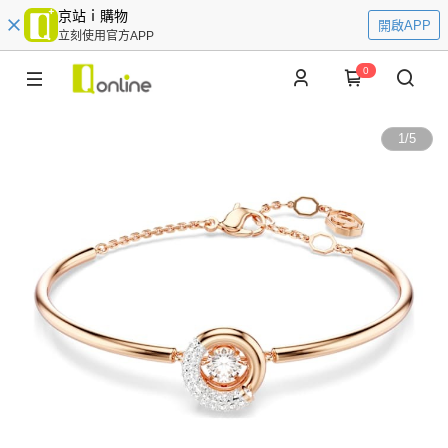
京站ｉ購物
開啟APP
立刻使用官方APP
0
1
/
5