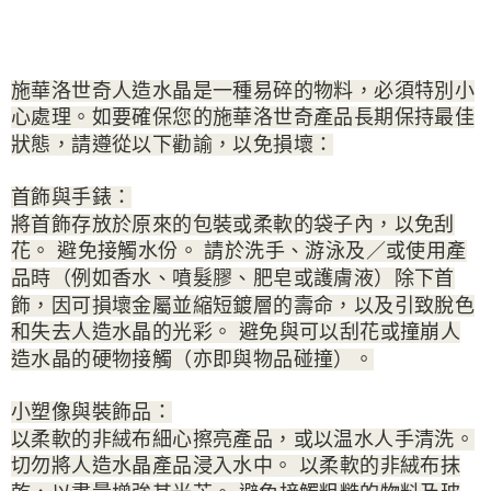
施華洛世奇人造水晶是一種易碎的物料，必須特別小
心處理。如要確保您的施華洛世奇產品長期保持最佳
狀態，請遵從以下勸諭，以免損壞：
首飾與手錶：
將首飾存放於原來的包裝或柔軟的袋子內，以免刮
花。 避免接觸水份。 請於洗手、游泳及／或使用產
品時（例如香水、噴髮膠、肥皂或護膚液）除下首
飾，因可損壞金屬並縮短鍍層的壽命，以及引致脫色
和失去人造水晶的光彩。 避免與可以刮花或撞崩人
造水晶的硬物接觸（亦即與物品碰撞）。
小塑像與裝飾品：
以柔軟的非絨布細心擦亮產品，或以温水人手清洗。
切勿將人造水晶產品浸入水中。 以柔軟的非絨布抹