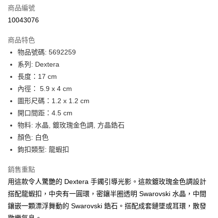
合作金庫商業銀行
第一商業銀行
LINE Pay
商品編號
華南商業銀行
彰化商業銀行
10043076
Apple Pay
上海商業儲蓄銀行
台北富邦商業銀行
國泰世華商業銀行
兆豐國際商業銀行
商品特色
街口支付
臺灣中小企業銀行
台中商業銀行
物品號碼: 5692259
匯豐（台灣）商業銀行
華泰商業銀行
悠遊付
系列: Dextera
聯邦商業銀行
遠東國際商業銀行
元大商業銀行
永豐商業銀行
長度：17 cm
Google Pay
玉山商業銀行
星展（台灣）商業銀行
內徑： 5.9 x 4 cm
台新國際商業銀行
中國信託商業銀行
全盈+PAY
圖形尺碼：1.2 x 1.2 cm
台灣樂天信用卡公司
開口間距：4.5 cm
大哥付你分期
物料: 水晶, 鍍玫瑰金色調, 方晶鋯石
相關說明
顏色: 白色
【大哥付你分期使用說明】
AFTEE先享後付
1.本服務由台灣大哥大提供，台灣大哥大用戶可立即使用無須另外申請。
鉤扣類型: 龍蝦扣
2.付款方式選擇「大哥付你分期」，訂單成立後會自動跳轉到大哥付的交易
相關說明
流程，驗證手機門號後，選擇欲分期的期數、繳款截止日，確認付款後即完
【關於「AFTEE先享後付」】
銷售重點
成交易。
ATM付款
AFTEE先享後付是「在收到商品之後才付款」的支付方式。 讓您購物簡單
用這款令人驚艷的 Dextera 手鐲引導光影。這款鍍玫瑰金色調設計
3.實際核准額度、可分期數及費用金額請依後續交易確認頁面所載為準。
便利好安心！
4.訂單成立30分鐘內，如未前往確認交易或遇審核未通過，訂單將自動取
搭配龍蝦扣，中央有一圓環，密鑲半圈透明 Swarovski 水晶，中間
１．簡單：不需註冊會員、不需綁卡、不需儲值。
運送方式
消。如遇「轉專審核」未通過狀況，表示未達大哥付你分期系統評分，恕無
２．便利：只要手機號碼，簡訊認證，即可結帳。
鑲嵌一顆漂浮舞動的 Swarovski 鋯石。搭配成套鏈墜或耳環，散發
法說明評估內容。
３．安心：先確認商品／服務後，再付款。
付款後全家取貨
【繳款方式說明】