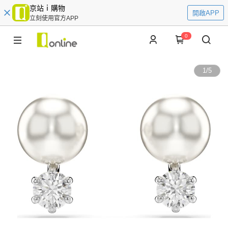
京站ｉ購物
開啟APP
立刻使用官方APP
0
1
/
5