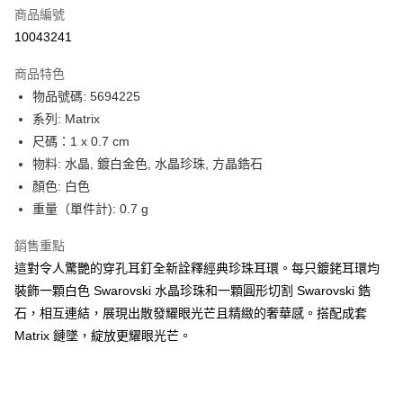
商品編號
街口支付
10043241
悠遊付
商品特色
Google Pay
物品號碼: 5694225
全盈+PAY
系列: Matrix
尺碼：1 x 0.7 cm
大哥付你分期
物料: 水晶, 鍍白金色, 水晶珍珠, 方晶鋯石
相關說明
顏色: 白色
【大哥付你分期使用說明】
AFTEE先享後付
1.本服務由台灣大哥大提供，台灣大哥大用戶可立即使用無須另外申請。
重量（單件計): 0.7 g
2.付款方式選擇「大哥付你分期」，訂單成立後會自動跳轉到大哥付的交易
相關說明
流程，驗證手機門號後，選擇欲分期的期數、繳款截止日，確認付款後即完
銷售重點
【關於「AFTEE先享後付」】
成交易。
ATM付款
AFTEE先享後付是「在收到商品之後才付款」的支付方式。 讓您購物簡單
這對令人驚艷的穿孔耳釘全新詮釋經典珍珠耳環。每只鍍銠耳環均
3.實際核准額度、可分期數及費用金額請依後續交易確認頁面所載為準。
便利好安心！
4.訂單成立30分鐘內，如未前往確認交易或遇審核未通過，訂單將自動取
裝飾一顆白色 Swarovski 水晶珍珠和一顆圓形切割 Swarovski 鋯
１．簡單：不需註冊會員、不需綁卡、不需儲值。
運送方式
消。如遇「轉專審核」未通過狀況，表示未達大哥付你分期系統評分，恕無
２．便利：只要手機號碼，簡訊認證，即可結帳。
石，相互連結，展現出散發耀眼光芒且精緻的奢華感。搭配成套
法說明評估內容。
３．安心：先確認商品／服務後，再付款。
付款後全家取貨
Matrix 鏈墜，綻放更耀眼光芒。
【繳款方式說明】
1.分期款項不併入電信帳單，「大哥付你分期」於每月結算日後寄送繳費提
每筆NT$70，滿NT$899(含以上)免運費
【「AFTEE先享後付」結帳流程】
醒簡訊。
１．於結帳方式選擇「AFTEE先享後付」後，將跳轉至「AFTEE先享後付」
2.透過簡訊連結打開帳單後，可選擇「超商條碼／台灣大直營門市／銀行轉
付款後7-11取貨
結帳頁面，進行簡訊認證並確認金額後，即可完成結帳。
帳／街口支付／iPASS MONEY」等通路繳費。