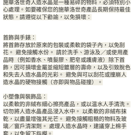
施華洛世奇人造水晶是一種易碎的物料，必須特別小
心處理。如要確保您的施華洛世奇產品長期保持最佳
狀態，請遵從以下勸諭，以免損壞：
首飾與手錶：
將首飾存放於原來的包裝或柔軟的袋子內，以免刮
花。 避免接觸水份。 請於洗手、游泳及／或使用產
品時（例如香水、噴髮膠、肥皂或護膚液）除下首
飾，因可損壞金屬並縮短鍍層的壽命，以及引致脫色
和失去人造水晶的光彩。 避免與可以刮花或撞崩人
造水晶的硬物接觸（亦即與物品碰撞）。
小塑像與裝飾品：
以柔軟的非絨布細心擦亮產品，或以温水人手清洗。
切勿將人造水晶產品浸入水中。 以柔軟的非絨布抹
乾，以盡量增強其光芒。 避免接觸粗糙的物料及玻
璃／窗戶清潔劑。 處理人造水晶時，建議穿上棉手
套，以免留下指模。