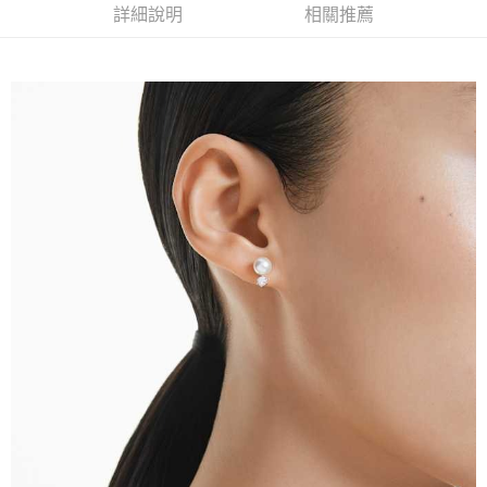
２．訂單成立數日內，您將收到繳費通知簡訊。
詳細說明
相關推薦
每筆NT$70，滿NT$899(含以上)免運費
３．收到繳費通知簡訊後14天內，點擊此簡訊中的連結，可透過四大超商／
【注意事項】
ATM／網路銀行／等多元方式進行付款，方視為交易完成。
宅配
1.本服務係由「台灣大哥大股份有限公司」（以下簡稱本公司）所提供，讓
※ 請注意：結帳手續完成當下不需立刻繳費，但若您需要取消訂單，請聯絡
用戶於交易時，得透過本服務購買商品或服務，並由商店將買賣／分期付款
每筆NT$100，滿NT$1,000(含以上)免運費
購買商品的店家。未經商家同意取消之訂單仍視為有效，需透過AFTEE先享
買賣價金債權讓與本公司後，依約使用本公司帳單繳交帳款。
後付繳納相關費用。
2.基於同意付款使用「大哥付你分期」之契約關係目的，商店將以您的個人
京站台北店客服中心(1F星巴克旁) 即日起不提供京站紙袋，取件時
※ 交易是否成功請以「AFTEE先享後付 」之結帳頁面顯示為準，若有關於
資料（包含姓名、電話或地址）提供予台灣大哥大進項蒐集、處理及利用，
是否繳費成功／繳費後需取消欲退款等相關疑問，請聯繫「AFTEE先享後付
請自備購物袋，若需購買紙袋可現場詢問
由本公司與您本人進行分期帳單所需資料之確認、核對及更正。
客戶支援中心」
https://netprotections.freshdesk.com/support/home
3.完整用戶服務條款，請詳閱以下連結：
https://oppay.tw/userRule
免運費
【注意事項】
１．透過由恩沛科技股份有限公司提供之「AFTEE先享後付」服務完成之交
易，需依本服務之必要範圍內提供個人資料，並將交易相關給付款項請求債
權轉讓予恩沛科技股份有限公司。
２．關於個人資料處理事宜，請瀏覽以下網址：
https://aftee.tw/terms/#terms3
３．未成年的使用者請事先徵得法定代理人或監護人之同意方可使用
「AFTEE先享後付」，若未經同意申辦者引起之損失，本公司不負相關責
任。
４．使用「AFTEE先享後付」時，將依據個別帳號之用戶狀況，依本公司即
時審查核予不同之上限額度；若仍有額度不足之情形，本公司將視審查結果
請求用戶進行身份認證。
５．嚴禁一人註冊多個帳號或使用他人資訊註冊。若發現惡意使用之情形，
恩沛科技股份有限公司將有權停止該用戶之使用額度並採取法律行動。