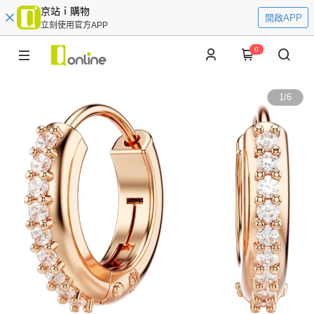
京站ｉ購物
開啟APP
立刻使用官方APP
0
1
/
6