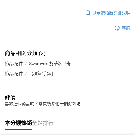
顯示電腦版詳細說明
客服
商品相關分類 (2)
飾品/配件
Swarovski 施華洛世奇
飾品/配件
【項鍊/手鍊】
評價
喜歡這個商品嗎？購買後給他一個好評吧
本分類熱銷
全站排行