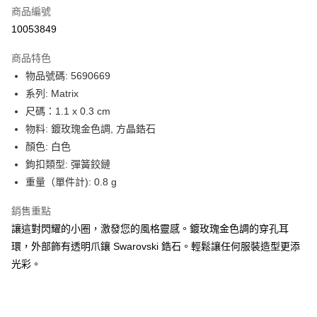
商品編號
街口支付
10053849
悠遊付
商品特色
Google Pay
物品號碼: 5690669
全盈+PAY
系列: Matrix
尺碼：1.1 x 0.3 cm
大哥付你分期
物料: 鍍玫瑰金色調, 方晶鋯石
相關說明
顏色: 白色
【大哥付你分期使用說明】
AFTEE先享後付
1.本服務由台灣大哥大提供，台灣大哥大用戶可立即使用無須另外申請。
鉤扣類型: 彈簧鉸鏈
2.付款方式選擇「大哥付你分期」，訂單成立後會自動跳轉到大哥付的交易
相關說明
重量（單件計): 0.8 g
流程，驗證手機門號後，選擇欲分期的期數、繳款截止日，確認付款後即完
【關於「AFTEE先享後付」】
成交易。
ATM付款
AFTEE先享後付是「在收到商品之後才付款」的支付方式。 讓您購物簡單
銷售重點
3.實際核准額度、可分期數及費用金額請依後續交易確認頁面所載為準。
便利好安心！
4.訂單成立30分鐘內，如未前往確認交易或遇審核未通過，訂單將自動取
讓這對閃耀的小圈，激發您的風格靈感。鍍玫瑰金色調的穿孔耳
１．簡單：不需註冊會員、不需綁卡、不需儲值。
運送方式
消。如遇「轉專審核」未通過狀況，表示未達大哥付你分期系統評分，恕無
２．便利：只要手機號碼，簡訊認證，即可結帳。
環，外部飾有透明爪鑲 Swarovski 鋯石。輕鬆讓任何服裝造型更添
法說明評估內容。
３．安心：先確認商品／服務後，再付款。
付款後全家取貨
光彩。
【繳款方式說明】
1.分期款項不併入電信帳單，「大哥付你分期」於每月結算日後寄送繳費提
每筆NT$70，滿NT$899(含以上)免運費
【「AFTEE先享後付」結帳流程】
醒簡訊。
１．於結帳方式選擇「AFTEE先享後付」後，將跳轉至「AFTEE先享後付」
2.透過簡訊連結打開帳單後，可選擇「超商條碼／台灣大直營門市／銀行轉
付款後7-11取貨
結帳頁面，進行簡訊認證並確認金額後，即可完成結帳。
帳／街口支付／iPASS MONEY」等通路繳費。