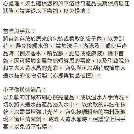
心處理。如要確保您的施華洛世奇產品長期保持最佳
狀態，請遵從以下勸諭，以免損壞：
首飾與手錶：
將首飾存放於原來的包裝或柔軟的袋子內，以免刮
花。 避免接觸水份。 請於洗手、游泳及／或使用產
品時（例如香水、噴髮膠、肥皂或護膚液）除下首
飾，因可損壞金屬並縮短鍍層的壽命，以及引致脫色
和失去人造水晶的光彩。 避免與可以刮花或撞崩人
造水晶的硬物接觸（亦即與物品碰撞）。
小塑像與裝飾品：
以柔軟的非絨布細心擦亮產品，或以温水人手清洗。
切勿將人造水晶產品浸入水中。 以柔軟的非絨布抹
乾，以盡量增強其光芒。 避免接觸粗糙的物料及玻
璃／窗戶清潔劑。 處理人造水晶時，建議穿上棉手
套，以免留下指模。