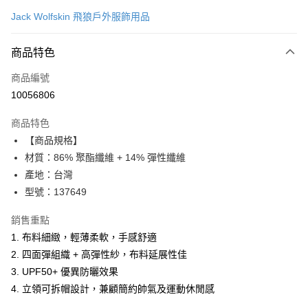
信用卡一次付款
Jack Wolfskin 飛狼戶外服飾用品
LINE Pay
商品特色
Apple Pay
商品編號
街口支付
10056806
悠遊付
商品特色
Google Pay
【商品規格】
全盈+PAY
材質：86% 聚酯纖維 + 14% 彈性纖維
產地：台灣
大哥付你分期
型號：137649
相關說明
【大哥付你分期使用說明】
銷售重點
AFTEE先享後付
1.本服務由台灣大哥大提供，台灣大哥大用戶可立即使用無須另外申請。
1. 布料細緻，輕薄柔軟，手感舒適
2.付款方式選擇「大哥付你分期」，訂單成立後會自動跳轉到大哥付的交易
相關說明
流程，驗證手機門號後，選擇欲分期的期數、繳款截止日，確認付款後即完
2. 四面彈組織 + 高彈性紗，布料延展性佳
【關於「AFTEE先享後付」】
成交易。
ATM付款
AFTEE先享後付是「在收到商品之後才付款」的支付方式。 讓您購物簡單
3. UPF50+ 優異防曬效果
3.實際核准額度、可分期數及費用金額請依後續交易確認頁面所載為準。
便利好安心！
4.訂單成立30分鐘內，如未前往確認交易或遇審核未通過，訂單將自動取
4. 立領可拆帽設計，兼顧簡約帥氣及運動休閒感
１．簡單：不需註冊會員、不需綁卡、不需儲值。
運送方式
消。如遇「轉專審核」未通過狀況，表示未達大哥付你分期系統評分，恕無
２．便利：只要手機號碼，簡訊認證，即可結帳。