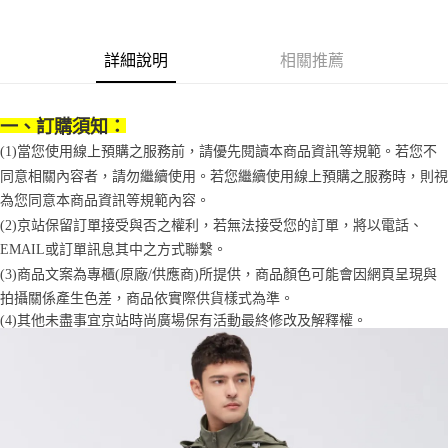
法說明評估內容。
３．安心：先確認商品／服務後，再付款。
付款後全家取貨
【繳款方式說明】
1.分期款項不併入電信帳單，「大哥付你分期」於每月結算日後寄送繳費提
每筆NT$70，滿NT$899(含以上)免運費
【「AFTEE先享後付」結帳流程】
醒簡訊。
詳細說明
相關推薦
１．於結帳方式選擇「AFTEE先享後付」後，將跳轉至「AFTEE先享後付」
2.透過簡訊連結打開帳單後，可選擇「超商條碼／台灣大直營門市／銀行轉
付款後7-11取貨
結帳頁面，進行簡訊認證並確認金額後，即可完成結帳。
帳／街口支付／iPASS MONEY」等通路繳費。
２．訂單成立數日內，您將收到繳費通知簡訊。
每筆NT$70，滿NT$899(含以上)免運費
３．收到繳費通知簡訊後14天內，點擊此簡訊中的連結，可透過四大超商／
一、訂購須知：
【注意事項】
ATM／網路銀行／等多元方式進行付款，方視為交易完成。
宅配
1.本服務係由「台灣大哥大股份有限公司」（以下簡稱本公司）所提供，讓
(1)當您使用線上預購之服務前，請優先閱讀本商品資訊等規範。若您不
※ 請注意：結帳手續完成當下不需立刻繳費，但若您需要取消訂單，請聯絡
用戶於交易時，得透過本服務購買商品或服務，並由商店將買賣／分期付款
每筆NT$100，滿NT$1,000(含以上)免運費
購買商品的店家。未經商家同意取消之訂單仍視為有效，需透過AFTEE先享
同意相關內容者，請勿繼續使用。若您繼續使用線上預購之服務時，則視
買賣價金債權讓與本公司後，依約使用本公司帳單繳交帳款。
後付繳納相關費用。
為您同意本商品資訊等規範內容。
2.基於同意付款使用「大哥付你分期」之契約關係目的，商店將以您的個人
京站台北店客服中心(1F星巴克旁) 即日起不提供京站紙袋，取件時
※ 交易是否成功請以「AFTEE先享後付 」之結帳頁面顯示為準，若有關於
資料（包含姓名、電話或地址）提供予台灣大哥大進項蒐集、處理及利用，
(2)京站保留訂單接受與否之權利，若無法接受您的訂單，將以電話、
是否繳費成功／繳費後需取消欲退款等相關疑問，請聯繫「AFTEE先享後付
請自備購物袋，若需購買紙袋可現場詢問
由本公司與您本人進行分期帳單所需資料之確認、核對及更正。
客戶支援中心」
https://netprotections.freshdesk.com/support/home
EMAIL或訂單訊息其中之方式聯繫。
3.完整用戶服務條款，請詳閱以下連結：
https://oppay.tw/userRule
免運費
(3)商品文案為專櫃(原廠/供應商)所提供，商品顏色可能會因網頁呈現與
【注意事項】
拍攝關係產生色差，商品依實際供貨樣式為準。 
１．透過由恩沛科技股份有限公司提供之「AFTEE先享後付」服務完成之交
易，需依本服務之必要範圍內提供個人資料，並將交易相關給付款項請求債
(4)
其他未盡事宜
京站時尚廣場保有活動最終修改及解釋權。
權轉讓予恩沛科技股份有限公司。
２．關於個人資料處理事宜，請瀏覽以下網址：
https://aftee.tw/terms/#terms3
３．未成年的使用者請事先徵得法定代理人或監護人之同意方可使用
「AFTEE先享後付」，若未經同意申辦者引起之損失，本公司不負相關責
任。
４．使用「AFTEE先享後付」時，將依據個別帳號之用戶狀況，依本公司即