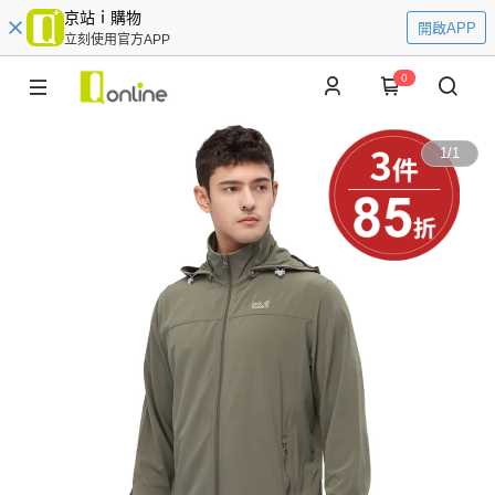
京站ｉ購物
開啟APP
立刻使用官方APP
0
1
/
1