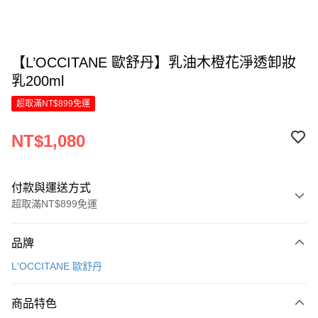
【L’OCCITANE 歐舒丹】乳油木橙花淨透卸妝
乳200ml
超取滿NT$899免運
NT$1,080
付款與運送方式
超取滿NT$899免運
付款方式
品牌
信用卡一次付款
L'OCCITANE 歐舒丹
LINE Pay
商品特色
Apple Pay