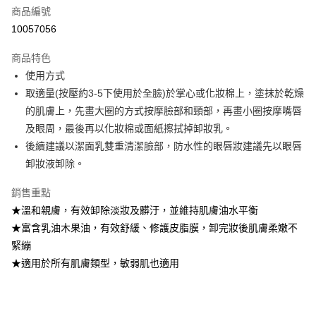
商品編號
街口支付
10057056
悠遊付
商品特色
Google Pay
使用方式
全盈+PAY
取適量(按壓約3-5下使用於全臉)於掌心或化妝棉上，塗抹於乾燥
的肌膚上，先畫大圈的方式按摩臉部和頸部，再畫小圈按摩嘴唇
大哥付你分期
及眼周，最後再以化妝棉或面紙擦拭掉卸妝乳。
相關說明
後續建議以潔面乳雙重清潔臉部，防水性的眼唇妝建議先以眼唇
【大哥付你分期使用說明】
AFTEE先享後付
1.本服務由台灣大哥大提供，台灣大哥大用戶可立即使用無須另外申請。
卸妝液卸除。
2.付款方式選擇「大哥付你分期」，訂單成立後會自動跳轉到大哥付的交易
相關說明
流程，驗證手機門號後，選擇欲分期的期數、繳款截止日，確認付款後即完
銷售重點
【關於「AFTEE先享後付」】
成交易。
ATM付款
AFTEE先享後付是「在收到商品之後才付款」的支付方式。 讓您購物簡單
★溫和親膚，有效卸除淡妝及髒汙，並維持肌膚油水平衡
3.實際核准額度、可分期數及費用金額請依後續交易確認頁面所載為準。
便利好安心！
4.訂單成立30分鐘內，如未前往確認交易或遇審核未通過，訂單將自動取
★富含乳油木果油，有效舒緩、修護皮脂膜，卸完妝後肌膚柔嫩不
１．簡單：不需註冊會員、不需綁卡、不需儲值。
運送方式
消。如遇「轉專審核」未通過狀況，表示未達大哥付你分期系統評分，恕無
２．便利：只要手機號碼，簡訊認證，即可結帳。
緊繃
法說明評估內容。
３．安心：先確認商品／服務後，再付款。
付款後全家取貨
★適用於所有肌膚類型，敏弱肌也適用
【繳款方式說明】
1.分期款項不併入電信帳單，「大哥付你分期」於每月結算日後寄送繳費提
每筆NT$70，滿NT$899(含以上)免運費
【「AFTEE先享後付」結帳流程】
醒簡訊。
１．於結帳方式選擇「AFTEE先享後付」後，將跳轉至「AFTEE先享後付」
2.透過簡訊連結打開帳單後，可選擇「超商條碼／台灣大直營門市／銀行轉
付款後7-11取貨
結帳頁面，進行簡訊認證並確認金額後，即可完成結帳。
帳／街口支付／iPASS MONEY」等通路繳費。