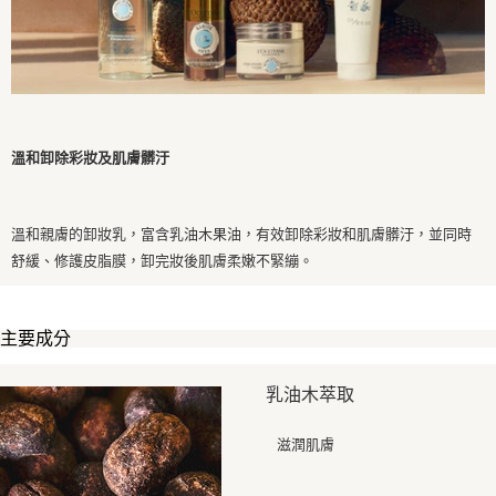
溫和卸除彩妝及肌膚髒汙
溫和親膚的卸妝乳，富含乳油木果油，有效卸除彩妝和肌膚髒汙，並同時
舒緩、修護皮脂膜，卸完妝後肌膚柔嫩不緊繃。
主要成分
乳油木萃取
滋潤肌膚