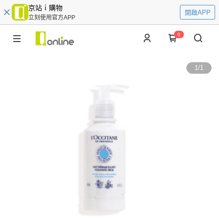
京站ｉ購物
開啟APP
立刻使用官方APP
0
1
/
1