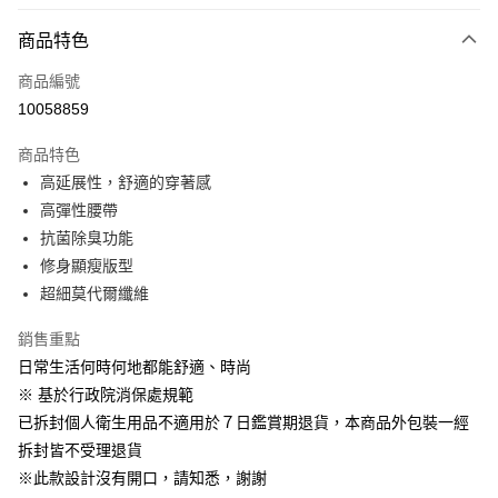
LINE Pay
商品特色
Apple Pay
商品編號
街口支付
10058859
悠遊付
商品特色
Google Pay
高延展性，舒適的穿著感
全盈+PAY
高彈性腰帶
抗菌除臭功能
大哥付你分期
修身顯瘦版型
相關說明
超細莫代爾纖維
【大哥付你分期使用說明】
AFTEE先享後付
1.本服務由台灣大哥大提供，台灣大哥大用戶可立即使用無須另外申請。
銷售重點
2.付款方式選擇「大哥付你分期」，訂單成立後會自動跳轉到大哥付的交易
相關說明
流程，驗證手機門號後，選擇欲分期的期數、繳款截止日，確認付款後即完
日常生活何時何地都能舒適、時尚
【關於「AFTEE先享後付」】
成交易。
ATM付款
AFTEE先享後付是「在收到商品之後才付款」的支付方式。 讓您購物簡單
※ 基於行政院消保處規範
3.實際核准額度、可分期數及費用金額請依後續交易確認頁面所載為準。
便利好安心！
4.訂單成立30分鐘內，如未前往確認交易或遇審核未通過，訂單將自動取
已拆封個人衛生用品不適用於７日鑑賞期退貨，本商品外包裝一經
１．簡單：不需註冊會員、不需綁卡、不需儲值。
運送方式
消。如遇「轉專審核」未通過狀況，表示未達大哥付你分期系統評分，恕無
２．便利：只要手機號碼，簡訊認證，即可結帳。
拆封皆不受理退貨
法說明評估內容。
３．安心：先確認商品／服務後，再付款。
付款後全家取貨
※此款設計沒有開口，請知悉，謝謝
【繳款方式說明】