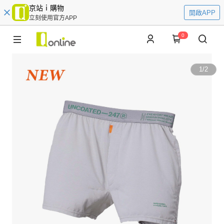
京站ｉ購物
開啟APP
立刻使用官方APP
0
1
/
2