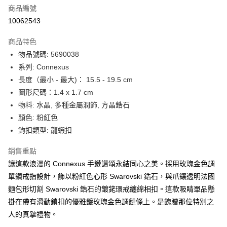
合作金庫商業銀行
第一商業銀行
LINE Pay
商品編號
華南商業銀行
彰化商業銀行
10062543
Apple Pay
上海商業儲蓄銀行
台北富邦商業銀行
國泰世華商業銀行
兆豐國際商業銀行
商品特色
街口支付
臺灣中小企業銀行
台中商業銀行
物品號碼: 5690038
匯豐（台灣）商業銀行
華泰商業銀行
悠遊付
系列: Connexus
聯邦商業銀行
遠東國際商業銀行
元大商業銀行
永豐商業銀行
長度（最小 - 最大)： 15.5 - 19.5 cm
Google Pay
玉山商業銀行
星展（台灣）商業銀行
圖形尺碼：1.4 x 1.7 cm
台新國際商業銀行
中國信託商業銀行
全盈+PAY
物料: 水晶, 多種金屬潤飾, 方晶鋯石
台灣樂天信用卡公司
顏色: 粉紅色
大哥付你分期
鉤扣類型: 龍蝦扣
相關說明
【大哥付你分期使用說明】
AFTEE先享後付
銷售重點
1.本服務由台灣大哥大提供，台灣大哥大用戶可立即使用無須另外申請。
2.付款方式選擇「大哥付你分期」，訂單成立後會自動跳轉到大哥付的交易
相關說明
讓這款浪漫的 Connexus 手鏈讚頌永結同心之美。採用玫瑰金色調
流程，驗證手機門號後，選擇欲分期的期數、繳款截止日，確認付款後即完
【關於「AFTEE先享後付」】
單鑽戒指設計，飾以粉紅色心形 Swarovski 鋯石，與爪鑲透明法國
成交易。
ATM付款
AFTEE先享後付是「在收到商品之後才付款」的支付方式。 讓您購物簡單
麵包形切割 Swarovski 鋯石的鍍銠環戒纏綿相扣。這款吸睛單品懸
3.實際核准額度、可分期數及費用金額請依後續交易確認頁面所載為準。
便利好安心！
4.訂單成立30分鐘內，如未前往確認交易或遇審核未通過，訂單將自動取
掛在帶有滑動鎖扣的優雅鍍玫瑰金色調鏈條上。是餽贈那位特別之
１．簡單：不需註冊會員、不需綁卡、不需儲值。
運送方式
消。如遇「轉專審核」未通過狀況，表示未達大哥付你分期系統評分，恕無
２．便利：只要手機號碼，簡訊認證，即可結帳。
人的真摯禮物。
法說明評估內容。
３．安心：先確認商品／服務後，再付款。
付款後全家取貨
【繳款方式說明】