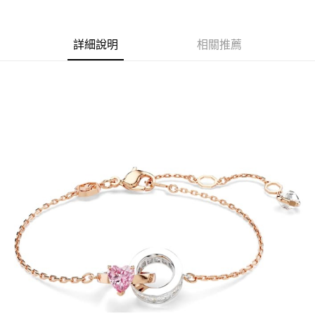
1.分期款項不併入電信帳單，「大哥付你分期」於每月結算日後寄送繳費提
每筆NT$70，滿NT$1,000(含以上)免運費
【「AFTEE先享後付」結帳流程】
醒簡訊。
１．於結帳方式選擇「AFTEE先享後付」後，將跳轉至「AFTEE先享後付」
2.透過簡訊連結打開帳單後，可選擇「超商條碼／台灣大直營門市／銀行轉
付款後7-11取貨
結帳頁面，進行簡訊認證並確認金額後，即可完成結帳。
詳細說明
相關推薦
帳／街口支付／iPASS MONEY」等通路繳費。
２．訂單成立數日內，您將收到繳費通知簡訊。
每筆NT$70，滿NT$1,000(含以上)免運費
３．收到繳費通知簡訊後14天內，點擊此簡訊中的連結，可透過四大超商／
【注意事項】
ATM／網路銀行／等多元方式進行付款，方視為交易完成。
宅配
1.本服務係由「台灣大哥大股份有限公司」（以下簡稱本公司）所提供，讓
※ 請注意：結帳手續完成當下不需立刻繳費，但若您需要取消訂單，請聯絡
用戶於交易時，得透過本服務購買商品或服務，並由商店將買賣／分期付款
每筆NT$100，滿NT$1,200(含以上)免運費
購買商品的店家。未經商家同意取消之訂單仍視為有效，需透過AFTEE先享
買賣價金債權讓與本公司後，依約使用本公司帳單繳交帳款。
後付繳納相關費用。
2.基於同意付款使用「大哥付你分期」之契約關係目的，商店將以您的個人
京站台北店客服中心(1F星巴克旁) 即日起不提供京站紙袋，取件時
※ 交易是否成功請以「AFTEE先享後付 」之結帳頁面顯示為準，若有關於
資料（包含姓名、電話或地址）提供予台灣大哥大進項蒐集、處理及利用，
是否繳費成功／繳費後需取消欲退款等相關疑問，請聯繫「AFTEE先享後付
請自備購物袋，若需購買紙袋可現場詢問
由本公司與您本人進行分期帳單所需資料之確認、核對及更正。
客戶支援中心」
https://netprotections.freshdesk.com/support/home
3.完整用戶服務條款，請詳閱以下連結：
https://oppay.tw/userRule
免運費
【注意事項】
１．透過由恩沛科技股份有限公司提供之「AFTEE先享後付」服務完成之交
易，需依本服務之必要範圍內提供個人資料，並將交易相關給付款項請求債
權轉讓予恩沛科技股份有限公司。
２．關於個人資料處理事宜，請瀏覽以下網址：
https://aftee.tw/terms/#terms3
３．未成年的使用者請事先徵得法定代理人或監護人之同意方可使用
「AFTEE先享後付」，若未經同意申辦者引起之損失，本公司不負相關責
任。
４．使用「AFTEE先享後付」時，將依據個別帳號之用戶狀況，依本公司即
時審查核予不同之上限額度；若仍有額度不足之情形，本公司將視審查結果