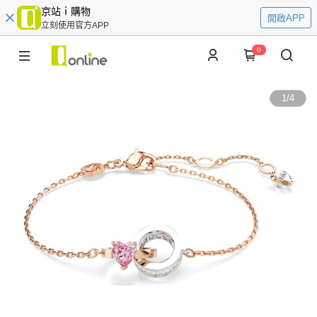
京站ｉ購物
開啟APP
立刻使用官方APP
0
1
/
4