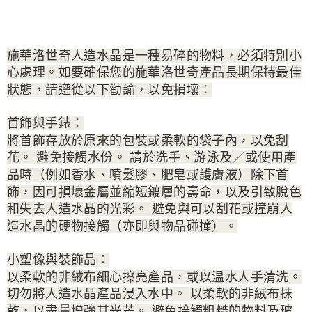
施華洛世奇人造水晶是一種易碎的物料，必須特別小
心處理。如要確保您的施華洛世奇產品長期保持最佳
狀態，請遵從以下勸諭，以免損壞：
首飾與手錶：
將首飾存放於原來的包裝或柔軟的袋子內，以免刮
花。 避免接觸水份。 請於洗手、游泳及／或使用產
品時（例如香水、噴髮膠、肥皂或護膚液）除下首
飾，因可損壞金屬並縮短鍍層的壽命，以及引致脫色
和失去人造水晶的光彩。 避免與可以刮花或撞崩人
造水晶的硬物接觸（亦即與物品碰撞）。
小塑像與裝飾品：
以柔軟的非絨布細心擦亮產品，或以温水人手清洗。
切勿將人造水晶產品浸入水中。 以柔軟的非絨布抹
乾，以盡量增強其光芒。 避免接觸粗糙的物料及玻