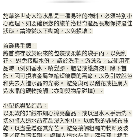
施華洛世奇人造水晶是一種易碎的物料，必須特別小
心處理。如要確保您的施華洛世奇產品長期保持最佳
狀態，請遵從以下勸諭，以免損壞：
首飾與手錶：
將首飾存放於原來的包裝或柔軟的袋子內，以免刮
花。 避免接觸水份。 請於洗手、游泳及／或使用產
品時（例如香水、噴髮膠、肥皂或護膚液）除下首
飾，因可損壞金屬並縮短鍍層的壽命，以及引致脫色
和失去人造水晶的光彩。 避免與可以刮花或撞崩人
造水晶的硬物接觸（亦即與物品碰撞）。
小塑像與裝飾品：
以柔軟的非絨布細心擦亮產品，或以温水人手清洗。
切勿將人造水晶產品浸入水中。 以柔軟的非絨布抹
乾，以盡量增強其光芒。 避免接觸粗糙的物料及玻
璃／窗戶清潔劑。 處理人造水晶時，建議穿上棉手