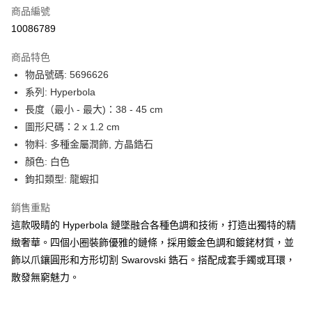
合作金庫商業銀行
第一商業銀行
LINE Pay
商品編號
華南商業銀行
彰化商業銀行
10086789
Apple Pay
上海商業儲蓄銀行
台北富邦商業銀行
國泰世華商業銀行
兆豐國際商業銀行
商品特色
街口支付
臺灣中小企業銀行
台中商業銀行
物品號碼: 5696626
匯豐（台灣）商業銀行
華泰商業銀行
悠遊付
系列: Hyperbola
聯邦商業銀行
遠東國際商業銀行
元大商業銀行
永豐商業銀行
長度（最小 - 最大)：38 - 45 cm
Google Pay
玉山商業銀行
星展（台灣）商業銀行
圖形尺碼：2 x 1.2 cm
台新國際商業銀行
中國信託商業銀行
全盈+PAY
物料: 多種金屬潤飾, 方晶鋯石
台灣樂天信用卡公司
顏色: 白色
大哥付你分期
鉤扣類型: 龍蝦扣
相關說明
【大哥付你分期使用說明】
AFTEE先享後付
銷售重點
1.本服務由台灣大哥大提供，台灣大哥大用戶可立即使用無須另外申請。
2.付款方式選擇「大哥付你分期」，訂單成立後會自動跳轉到大哥付的交易
相關說明
這款吸睛的 Hyperbola 鏈墜融合各種色調和技術，打造出獨特的精
流程，驗證手機門號後，選擇欲分期的期數、繳款截止日，確認付款後即完
【關於「AFTEE先享後付」】
緻奢華。四個小圈裝飾優雅的鏈條，採用鍍金色調和鍍銠材質，並
成交易。
ATM付款
AFTEE先享後付是「在收到商品之後才付款」的支付方式。 讓您購物簡單
飾以爪鑲圓形和方形切割 Swarovski 鋯石。搭配成套手鐲或耳環，
3.實際核准額度、可分期數及費用金額請依後續交易確認頁面所載為準。
便利好安心！
4.訂單成立30分鐘內，如未前往確認交易或遇審核未通過，訂單將自動取
散發無窮魅力。
１．簡單：不需註冊會員、不需綁卡、不需儲值。
運送方式
消。如遇「轉專審核」未通過狀況，表示未達大哥付你分期系統評分，恕無
２．便利：只要手機號碼，簡訊認證，即可結帳。
法說明評估內容。
３．安心：先確認商品／服務後，再付款。
付款後全家取貨
【繳款方式說明】