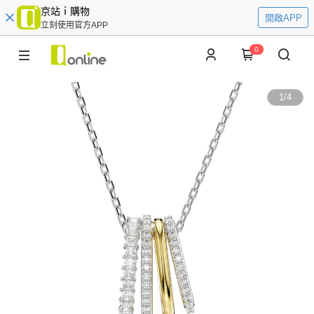
京站ｉ購物
開啟APP
立刻使用官方APP
0
1
/
4