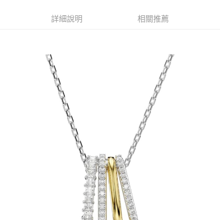
1.分期款項不併入電信帳單，「大哥付你分期」於每月結算日後寄送繳費提
每筆NT$70，滿NT$899(含以上)免運費
【「AFTEE先享後付」結帳流程】
醒簡訊。
詳細說明
相關推薦
１．於結帳方式選擇「AFTEE先享後付」後，將跳轉至「AFTEE先享後付」
2.透過簡訊連結打開帳單後，可選擇「超商條碼／台灣大直營門市／銀行轉
付款後7-11取貨
結帳頁面，進行簡訊認證並確認金額後，即可完成結帳。
帳／街口支付／iPASS MONEY」等通路繳費。
２．訂單成立數日內，您將收到繳費通知簡訊。
每筆NT$70，滿NT$899(含以上)免運費
３．收到繳費通知簡訊後14天內，點擊此簡訊中的連結，可透過四大超商／
【注意事項】
ATM／網路銀行／等多元方式進行付款，方視為交易完成。
宅配
1.本服務係由「台灣大哥大股份有限公司」（以下簡稱本公司）所提供，讓
※ 請注意：結帳手續完成當下不需立刻繳費，但若您需要取消訂單，請聯絡
用戶於交易時，得透過本服務購買商品或服務，並由商店將買賣／分期付款
每筆NT$100，滿NT$1,000(含以上)免運費
購買商品的店家。未經商家同意取消之訂單仍視為有效，需透過AFTEE先享
買賣價金債權讓與本公司後，依約使用本公司帳單繳交帳款。
後付繳納相關費用。
2.基於同意付款使用「大哥付你分期」之契約關係目的，商店將以您的個人
京站台北店客服中心(1F星巴克旁) 即日起不提供京站紙袋，取件時
※ 交易是否成功請以「AFTEE先享後付 」之結帳頁面顯示為準，若有關於
資料（包含姓名、電話或地址）提供予台灣大哥大進項蒐集、處理及利用，
是否繳費成功／繳費後需取消欲退款等相關疑問，請聯繫「AFTEE先享後付
請自備購物袋，若需購買紙袋可現場詢問
由本公司與您本人進行分期帳單所需資料之確認、核對及更正。
客戶支援中心」
https://netprotections.freshdesk.com/support/home
3.完整用戶服務條款，請詳閱以下連結：
https://oppay.tw/userRule
免運費
【注意事項】
１．透過由恩沛科技股份有限公司提供之「AFTEE先享後付」服務完成之交
易，需依本服務之必要範圍內提供個人資料，並將交易相關給付款項請求債
權轉讓予恩沛科技股份有限公司。
２．關於個人資料處理事宜，請瀏覽以下網址：
https://aftee.tw/terms/#terms3
３．未成年的使用者請事先徵得法定代理人或監護人之同意方可使用
「AFTEE先享後付」，若未經同意申辦者引起之損失，本公司不負相關責
任。
４．使用「AFTEE先享後付」時，將依據個別帳號之用戶狀況，依本公司即
時審查核予不同之上限額度；若仍有額度不足之情形，本公司將視審查結果