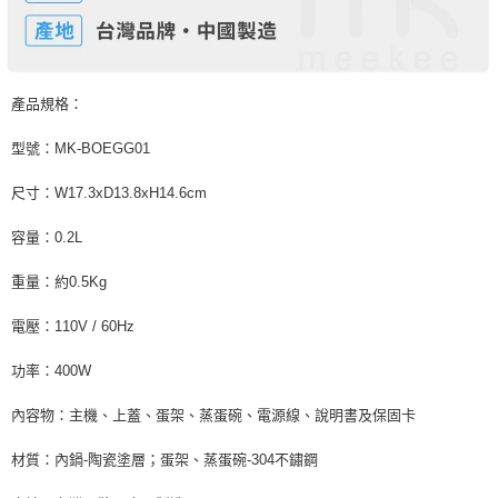
產品規格：
型號：
MK-BOEGG01
尺寸：
W17.3xD13.8xH14.6cm
容量：
0.2L
重量：約
0.5Kg
電壓：
110V / 60Hz
功率：
400W
內容物：主機、上蓋、蛋架、蒸蛋碗、電源線、說明書及保固卡
材質：內鍋
陶瓷塗層；蛋架、蒸蛋碗
不鏽鋼
-
-304