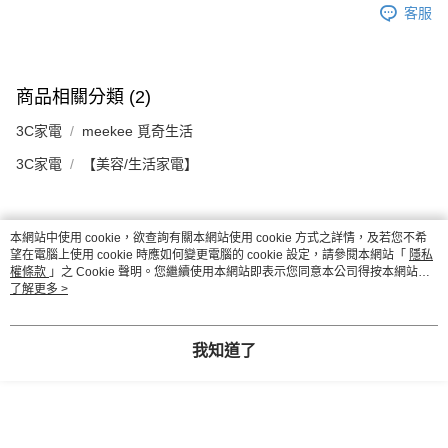
客服
商品相關分類 (2)
3C家電
meekee 覓奇生活
3C家電
【美容/生活家電】
本網站中使用 cookie，欲查詢有關本網站使用 cookie 方式之詳情，及若您不希
評價
望在電腦上使用 cookie 時應如何變更電腦的 cookie 設定，請參閱本網站「
隱私
喜歡這個商品嗎？購買後給他一個好評吧
權條款
」之 Cookie 聲明。您繼續使用本網站即表示您同意本公司得按本網站使
用條款之 Cookie 聲明使用 cookie。
了解更多 >
本分類熱銷
全站排行
我知道了
熱門標籤