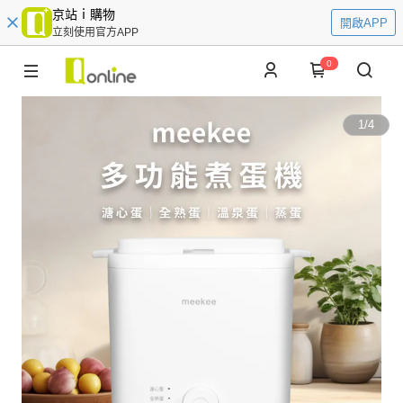
京站ｉ購物
開啟APP
立刻使用官方APP
0
1
/
4