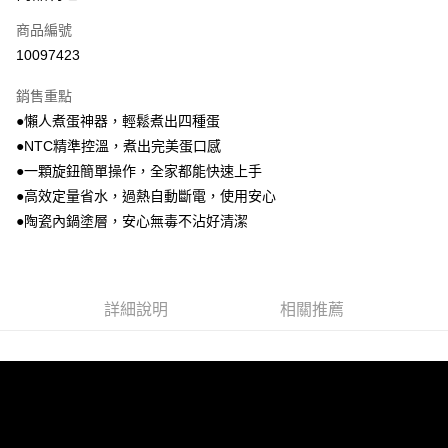
合作金庫商業銀行
第一商業銀行
LINE Pay
商品編號
華南商業銀行
彰化商業銀行
10097423
Apple Pay
上海商業儲蓄銀行
台北富邦商業銀行
國泰世華商業銀行
兆豐國際商業銀行
銷售重點
街口支付
臺灣中小企業銀行
台中商業銀行
●懶人煮蛋神器，輕鬆煮出四種蛋
匯豐（台灣）商業銀行
華泰商業銀行
悠遊付
●NTC精準控溫，煮出完美蛋口感
聯邦商業銀行
遠東國際商業銀行
元大商業銀行
永豐商業銀行
●一顆旋鈕簡單操作，全家都能快速上手
Google Pay
玉山商業銀行
星展（台灣）商業銀行
●高效定量省水，過熱自動斷電，使用安心
台新國際商業銀行
中國信託商業銀行
全盈+PAY
●陶瓷內鍋塗層，安心無毒不沾好清潔
台灣樂天信用卡公司
大哥付你分期
相關說明
【大哥付你分期使用說明】
詳細說明
相關推薦
AFTEE先享後付
1.本服務由台灣大哥大提供，台灣大哥大用戶可立即使用無須另外申請。
2.付款方式選擇「大哥付你分期」，訂單成立後會自動跳轉到大哥付的交易
相關說明
流程，驗證手機門號後，選擇欲分期的期數、繳款截止日，確認付款後即完
【關於「AFTEE先享後付」】
成交易。
ATM付款
AFTEE先享後付是「在收到商品之後才付款」的支付方式。 讓您購物簡單
3.實際核准額度、可分期數及費用金額請依後續交易確認頁面所載為準。
便利好安心！
4.訂單成立30分鐘內，如未前往確認交易或遇審核未通過，訂單將自動取
１．簡單：不需註冊會員、不需綁卡、不需儲值。
運送方式
消。如遇「轉專審核」未通過狀況，表示未達大哥付你分期系統評分，恕無
２．便利：只要手機號碼，簡訊認證，即可結帳。
法說明評估內容。