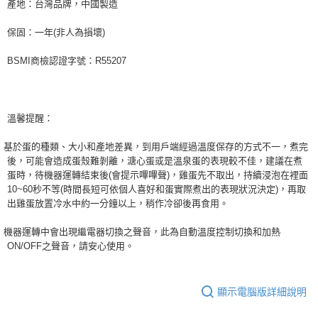
產地：台灣品牌，中國製造
保固：一年
非人為損壞
(
)
商檢認證字號：
BSMI
R55207
溫馨提醒：
基於蛋的種類、大小和產地差異，到用戶端經過溫度保存的方式不一，煮完
後，可能會造成蛋殼難剝離，溏心蛋或是溫泉蛋的表現較不佳，建議在煮
蛋時，待機器運轉結束後
會提示嗶嗶聲
，雞蛋先不取出，持續浸泡在裡面
(
)
秒不等
時間長短可依個人喜好和蛋實際煮出的表現狀況決定
，再取
10~60
(
)
出雞蛋放置冷水中約一分鐘以上，稍作冷卻後再食用。
機器運轉中會出現繼電器切換之聲音，此為自動溫度控制切換和加熱
之聲音，請安心使用。
ON/OFF
顯示電腦版詳細說明