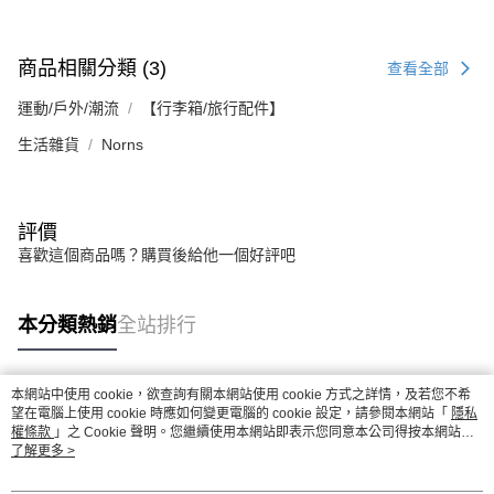
商品相關分類 (3)
查看全部
運動/戶外/潮流
【行李箱/旅行配件】
生活雜貨
Norns
評價
喜歡這個商品嗎？購買後給他一個好評吧
本分類熱銷
全站排行
本網站中使用 cookie，欲查詢有關本網站使用 cookie 方式之詳情，及若您不希
熱門標籤
望在電腦上使用 cookie 時應如何變更電腦的 cookie 設定，請參閱本網站「
隱私
權條款
」之 Cookie 聲明。您繼續使用本網站即表示您同意本公司得按本網站使
用條款之 Cookie 聲明使用 cookie。
了解更多 >