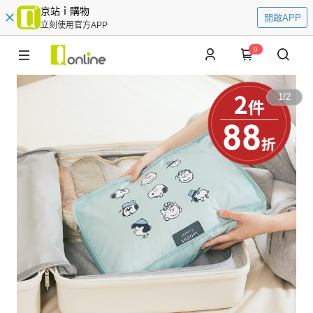
京站ｉ購物
開啟APP
立刻使用官方APP
0
1
/
2