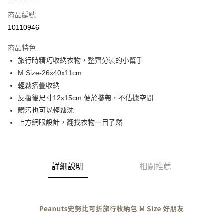
商品編號
街口支付
10110946
悠遊付
商品特色
Google Pay
旅行時精巧收納衣物，整齊分裝的小幫手
全盈+PAY
M Size-26x40x11cm
輕鬆摺疊收納
大哥付你分期
反摺後尺寸12x15cm 便於攜帶，不佔據空間
相關說明
髒污也可以輕鬆洗
【大哥付你分期使用說明】
AFTEE先享後付
1.本服務由台灣大哥大提供，台灣大哥大用戶可立即使用無須另外申請。
上方網眼設計，翻找衣物一目了然
2.付款方式選擇「大哥付你分期」，訂單成立後會自動跳轉到大哥付的交易
相關說明
流程，驗證手機門號後，選擇欲分期的期數、繳款截止日，確認付款後即完
【關於「AFTEE先享後付」】
成交易。
ATM付款
AFTEE先享後付是「在收到商品之後才付款」的支付方式。 讓您購物簡單
3.實際核准額度、可分期數及費用金額請依後續交易確認頁面所載為準。
便利好安心！
詳細說明
相關推薦
4.訂單成立30分鐘內，如未前往確認交易或遇審核未通過，訂單將自動取
１．簡單：不需註冊會員、不需綁卡、不需儲值。
運送方式
消。如遇「轉專審核」未通過狀況，表示未達大哥付你分期系統評分，恕無
２．便利：只要手機號碼，簡訊認證，即可結帳。
法說明評估內容。
３．安心：先確認商品／服務後，再付款。
付款後全家取貨
【繳款方式說明】
1.分期款項不併入電信帳單，「大哥付你分期」於每月結算日後寄送繳費提
每筆NT$70，滿NT$899(含以上)免運費
【「AFTEE先享後付」結帳流程】
醒簡訊。
１．於結帳方式選擇「AFTEE先享後付」後，將跳轉至「AFTEE先享後付」
2.透過簡訊連結打開帳單後，可選擇「超商條碼／台灣大直營門市／銀行轉