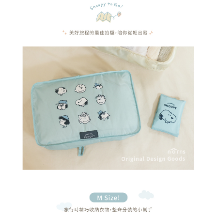
付款後7-11取貨
結帳頁面，進行簡訊認證並確認金額後，即可完成結帳。
帳／街口支付／iPASS MONEY」等通路繳費。
２．訂單成立數日內，您將收到繳費通知簡訊。
每筆NT$70，滿NT$899(含以上)免運費
３．收到繳費通知簡訊後14天內，點擊此簡訊中的連結，可透過四大超商／
【注意事項】
ATM／網路銀行／等多元方式進行付款，方視為交易完成。
宅配
1.本服務係由「台灣大哥大股份有限公司」（以下簡稱本公司）所提供，讓
※ 請注意：結帳手續完成當下不需立刻繳費，但若您需要取消訂單，請聯絡
用戶於交易時，得透過本服務購買商品或服務，並由商店將買賣／分期付款
每筆NT$100，滿NT$1,000(含以上)免運費
購買商品的店家。未經商家同意取消之訂單仍視為有效，需透過AFTEE先享
買賣價金債權讓與本公司後，依約使用本公司帳單繳交帳款。
後付繳納相關費用。
2.基於同意付款使用「大哥付你分期」之契約關係目的，商店將以您的個人
京站台北店客服中心(1F星巴克旁) 即日起不提供京站紙袋，取件時
※ 交易是否成功請以「AFTEE先享後付 」之結帳頁面顯示為準，若有關於
資料（包含姓名、電話或地址）提供予台灣大哥大進項蒐集、處理及利用，
是否繳費成功／繳費後需取消欲退款等相關疑問，請聯繫「AFTEE先享後付
請自備購物袋，若需購買紙袋可現場詢問
由本公司與您本人進行分期帳單所需資料之確認、核對及更正。
客戶支援中心」
https://netprotections.freshdesk.com/support/home
3.完整用戶服務條款，請詳閱以下連結：
https://oppay.tw/userRule
免運費
【注意事項】
１．透過由恩沛科技股份有限公司提供之「AFTEE先享後付」服務完成之交
易，需依本服務之必要範圍內提供個人資料，並將交易相關給付款項請求債
權轉讓予恩沛科技股份有限公司。
２．關於個人資料處理事宜，請瀏覽以下網址：
https://aftee.tw/terms/#terms3
３．未成年的使用者請事先徵得法定代理人或監護人之同意方可使用
「AFTEE先享後付」，若未經同意申辦者引起之損失，本公司不負相關責
任。
４．使用「AFTEE先享後付」時，將依據個別帳號之用戶狀況，依本公司即
時審查核予不同之上限額度；若仍有額度不足之情形，本公司將視審查結果
請求用戶進行身份認證。
５．嚴禁一人註冊多個帳號或使用他人資訊註冊。若發現惡意使用之情形，
恩沛科技股份有限公司將有權停止該用戶之使用額度並採取法律行動。