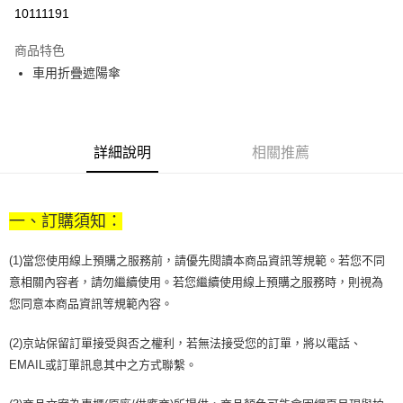
10111191
悠遊付
商品特色
Google Pay
車用折疊遮陽傘
全盈+PAY
大哥付你分期
相關說明
詳細說明
相關推薦
【大哥付你分期使用說明】
AFTEE先享後付
1.本服務由台灣大哥大提供，台灣大哥大用戶可立即使用無須另外申請。
2.付款方式選擇「大哥付你分期」，訂單成立後會自動跳轉到大哥付的交易
相關說明
流程，驗證手機門號後，選擇欲分期的期數、繳款截止日，確認付款後即完
一、訂購須知：
【關於「AFTEE先享後付」】
成交易。
ATM付款
AFTEE先享後付是「在收到商品之後才付款」的支付方式。 讓您購物簡單
3.實際核准額度、可分期數及費用金額請依後續交易確認頁面所載為準。
便利好安心！
(1)當您使用線上預購之服務前，請優先閱讀本商品資訊等規範。若您不同
4.訂單成立30分鐘內，如未前往確認交易或遇審核未通過，訂單將自動取
１．簡單：不需註冊會員、不需綁卡、不需儲值。
運送方式
消。如遇「轉專審核」未通過狀況，表示未達大哥付你分期系統評分，恕無
意相關內容者，請勿繼續使用。若您繼續使用線上預購之服務時，則視為
２．便利：只要手機號碼，簡訊認證，即可結帳。
法說明評估內容。
您同意本商品資訊等規範內容。
３．安心：先確認商品／服務後，再付款。
付款後全家取貨
【繳款方式說明】
1.分期款項不併入電信帳單，「大哥付你分期」於每月結算日後寄送繳費提
每筆NT$70，滿NT$899(含以上)免運費
【「AFTEE先享後付」結帳流程】
(2)京站保留訂單接受與否之權利，若無法接受您的訂單，將以電話、
醒簡訊。
１．於結帳方式選擇「AFTEE先享後付」後，將跳轉至「AFTEE先享後付」
2.透過簡訊連結打開帳單後，可選擇「超商條碼／台灣大直營門市／銀行轉
EMAIL或訂單訊息其中之方式聯繫。
付款後7-11取貨
結帳頁面，進行簡訊認證並確認金額後，即可完成結帳。
帳／街口支付／iPASS MONEY」等通路繳費。
２．訂單成立數日內，您將收到繳費通知簡訊。
每筆NT$70，滿NT$899(含以上)免運費
３．收到繳費通知簡訊後14天內，點擊此簡訊中的連結，可透過四大超商／