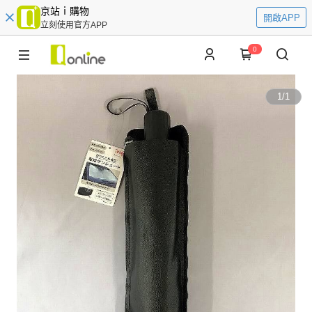
京站ｉ購物
開啟APP
立刻使用官方APP
0
1
/
1