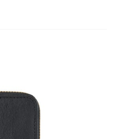
恩沛科技股份有限公司提供之「AFTEE先享後付」服務完成之
依本服務之必要範圍內提供個人資料，並將交易相關給付款項請
讓予恩沛科技股份有限公司。
個人資料處理事宜，請瀏覽以下網址：
ee.tw/terms/#terms3
年的使用者請事先徵得法定代理人或監護人之同意方可使用
E先享後付」，若未經同意申辦者引起之損失，本公司不負相關責
AFTEE先享後付」時，將依據個別帳號之用戶狀況，依本公司
核予不同之上限額度；若仍有額度不足之情形，本公司將視審查
用戶進行身份認證。
一人註冊多個帳號或使用他人資訊註冊。若發現惡意使用之情
科技股份有限公司將有權停止該用戶之使用額度並採取法律行