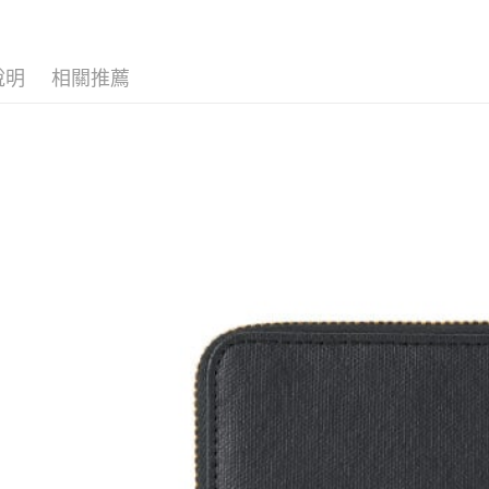
１．透過由
交易，需
求債權轉
２．關於
說明
相關推薦
https://aft
３．未成
「AFTE
任。
４．使用「
即時審查
結果請求
５．嚴禁
形，恩沛
動。