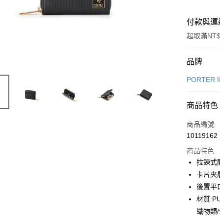
付款與運
超取滿NT$
付款方式
品牌
信用卡一
PORTER 
LINE Pay
商品特色
Apple Pay
商品編號
街口支付
10119162
商品特色
悠遊付
拉鍊式
Google Pa
卡片夾
後置平
全盈+PAY
材質:P
大哥付你
織物類
相關說明