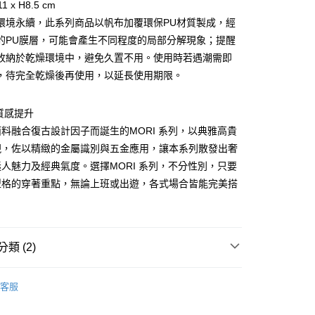
1 x H8.5 cm
你分期使用說明】
享後付
環境永續，此系列商品以帆布加覆環保PU材質製成，經
由台灣大哥大提供，台灣大哥大用戶可立即使用無須另外申請。
式選擇「大哥付你分期」，訂單成立後會自動跳轉到大哥付的交易
的PU膜層，可能會產生不同程度的局部分解現象；提醒
證手機門號後，選擇欲分期的期數、繳款截止日，確認付款後即
FTEE先享後付」】
收納於乾燥環境中，避免久置不用。使用時若遇潮需即
。
先享後付是「在收到商品之後才付款」的支付方式。 讓您購物簡單
准額度、可分期數及費用金額請依後續交易確認頁面所載為準。
，待完全乾燥後再使用，以延長使用期限。
心！
立30分鐘內，如未前往確認交易或遇審核未通過，訂單將自動取
：不需註冊會員、不需綁卡、不需儲值。
「轉專審核」未通過狀況，表示未達大哥付你分期系統評分，恕
：只要手機號碼，簡訊認證，即可結帳。
評估內容。
質感提升
：先確認商品／服務後，再付款。
式說明】
料融合復古設計因子而誕生的MORI 系列，以典雅高貴
家取貨
項不併入電信帳單，「大哥付你分期」於每月結算日後寄送繳費提
EE先享後付」結帳流程】
現，佐以精緻的金屬識別與五金應用，讓本系列散發出奢
0，滿NT$899(含以上)免運費
方式選擇「AFTEE先享後付」後，將跳轉至「AFTEE先享後
訊連結打開帳單後，可選擇「超商條碼／台灣大直營門市／銀行轉
人魅力及經典氣度。選擇MORI 系列，不分性別，只要
頁面，進行簡訊認證並確認金額後，即可完成結帳。
付／iPASS MONEY」等通路繳費。
1取貨
成立數日內，您將收到繳費通知簡訊。
型格的穿著重點，無論上班或出遊，各式場合皆能完美搭
費通知簡訊後14天內，點擊此簡訊中的連結，可透過四大超商
0，滿NT$899(含以上)免運費
項】
網路銀行／等多元方式進行付款，方視為交易完成。
係由「台灣大哥大股份有限公司」（以下簡稱本公司）所提供，讓
：結帳手續完成當下不需立刻繳費，但若您需要取消訂單，請聯
易時，得透過本服務購買商品或服務，並由商店將買賣／分期付
的店家。未經商家同意取消之訂單仍視為有效，需透過AFTEE
金債權讓與本公司後，依約使用本公司帳單繳交帳款。
繳納相關費用。
00，滿NT$1,000(含以上)免運費
類 (2)
意付款使用「大哥付你分期」之契約關係目的，商店將以您的個人
否成功請以「AFTEE先享後付 」之結帳頁面顯示為準，若有關於
含姓名、電話或地址）提供予台灣大哥大進項蒐集、處理及利
功／繳費後需取消欲退款等相關疑問，請聯繫「AFTEE先享後
客服中心(1F星巴克旁) 即日起不提供京站紙袋，取件時
PORTER INTERNATIONAL
公司與您本人進行分期帳單所需資料之確認、核對及更正。
援中心」
https://netprotections.freshdesk.com/support/home
物袋，若需購買紙袋可現場詢問
客服
戶服務條款，請詳閱以下連結：
https://oppay.tw/userRule
【皮夾/零錢包/名片夾/證件套】
項】