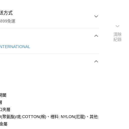
送方式
899免運
清除
紀錄
次付款
INTERNATIONAL
開闔
y
層
口夾層
U(聚氨酯)/底:COTTON(棉)、裡料: NYLON(尼龍)、其他:
分期
/金屬