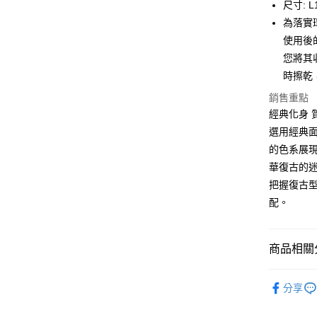
尺寸: L1
【大哥付
AFTEE先
為落實
1.本服務
2.付款方
相關說明
使用後
流程，驗
【關於「A
您將其
ATM付款
完成交易
AFTEE
3.實際核
時擦乾
便利好安
4.訂單成
１．簡單
銷售重點
消。如遇
２．便利
運送方式
無法說明
經典化身 
３．安心
【繳款方
選用經典面
付款後全
1.分期款
【「AFT
的色系展
醒簡訊。
每筆NT$7
１．於結帳
2.透過簡
華復古的迷
付」結帳
帳／街口支
付款後7-1
２．訂單
把握復古
３．收到繳
每筆NT$7
配。
【注意事
／ATM／
1.本服務
※ 請注意
宅配
用戶於交
絡購買商品
款買賣價
先享後付
每筆NT$1
商品相關分
2.基於同
※ 交易是
資料（包
是否繳費成
京站台北店
鞋包/服飾
用，由本
付客戶支
請自備購
分享
3.完整用
鞋包/服飾
免運費
【注意事