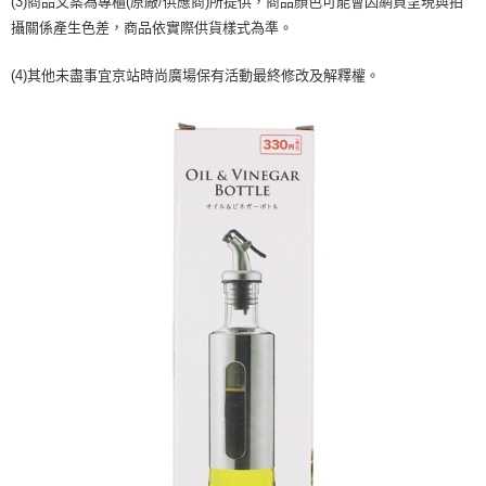
(3)商品文案為專櫃(原廠/供應商)所提供，商品顏色可能會因網頁呈現與拍
【注意事項】
ATM／網路銀行／等多元方式進行付款，方視為交易完成。
宅配
攝關係產生色差，商品依實際供貨樣式為準。
1.本服務係由「台灣大哥大股份有限公司」（以下簡稱本公司）所提供，讓
※ 請注意：結帳手續完成當下不需立刻繳費，但若您需要取消訂單，請聯絡
用戶於交易時，得透過本服務購買商品或服務，並由商店將買賣／分期付款
每筆NT$100，滿NT$1,200(含以上)免運費
購買商品的店家。未經商家同意取消之訂單仍視為有效，需透過AFTEE先享
買賣價金債權讓與本公司後，依約使用本公司帳單繳交帳款。
(4)其他未盡事宜京站時尚廣場保有活動最終修改及解釋權。
後付繳納相關費用。
2.基於同意付款使用「大哥付你分期」之契約關係目的，商店將以您的個人
京站台北店客服中心(1F星巴克旁) 即日起不提供京站紙袋，取件時
※ 交易是否成功請以「AFTEE先享後付 」之結帳頁面顯示為準，若有關於
資料（包含姓名、電話或地址）提供予台灣大哥大進項蒐集、處理及利用，
是否繳費成功／繳費後需取消欲退款等相關疑問，請聯繫「AFTEE先享後付
請自備購物袋，若需購買紙袋可現場詢問
由本公司與您本人進行分期帳單所需資料之確認、核對及更正。
客戶支援中心」
https://netprotections.freshdesk.com/support/home
3.完整用戶服務條款，請詳閱以下連結：
https://oppay.tw/userRule
免運費
【注意事項】
１．透過由恩沛科技股份有限公司提供之「AFTEE先享後付」服務完成之交
易，需依本服務之必要範圍內提供個人資料，並將交易相關給付款項請求債
權轉讓予恩沛科技股份有限公司。
２．關於個人資料處理事宜，請瀏覽以下網址：
https://aftee.tw/terms/#terms3
３．未成年的使用者請事先徵得法定代理人或監護人之同意方可使用
「AFTEE先享後付」，若未經同意申辦者引起之損失，本公司不負相關責
任。
４．使用「AFTEE先享後付」時，將依據個別帳號之用戶狀況，依本公司即
時審查核予不同之上限額度；若仍有額度不足之情形，本公司將視審查結果
請求用戶進行身份認證。
５．嚴禁一人註冊多個帳號或使用他人資訊註冊。若發現惡意使用之情形，
恩沛科技股份有限公司將有權停止該用戶之使用額度並採取法律行動。