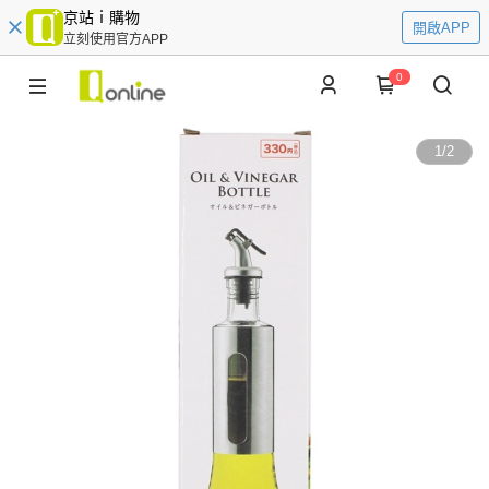
京站ｉ購物
開啟APP
立刻使用官方APP
0
1
/
2