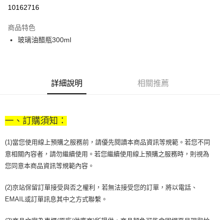
10162716
悠遊付
商品特色
Google Pay
玻璃油醋瓶300ml
全盈+PAY
大哥付你分期
相關說明
詳細說明
相關推薦
【大哥付你分期使用說明】
AFTEE先享後付
1.本服務由台灣大哥大提供，台灣大哥大用戶可立即使用無須另外申請。
2.付款方式選擇「大哥付你分期」，訂單成立後會自動跳轉到大哥付的交易
相關說明
流程，驗證手機門號後，選擇欲分期的期數、繳款截止日，確認付款後即完
一、訂購須知：
【關於「AFTEE先享後付」】
成交易。
ATM付款
AFTEE先享後付是「在收到商品之後才付款」的支付方式。 讓您購物簡單
3.實際核准額度、可分期數及費用金額請依後續交易確認頁面所載為準。
便利好安心！
(1)當您使用線上預購之服務前，請優先閱讀本商品資訊等規範。若您不同
4.訂單成立30分鐘內，如未前往確認交易或遇審核未通過，訂單將自動取
１．簡單：不需註冊會員、不需綁卡、不需儲值。
運送方式
消。如遇「轉專審核」未通過狀況，表示未達大哥付你分期系統評分，恕無
意相關內容者，請勿繼續使用。若您繼續使用線上預購之服務時，則視為
２．便利：只要手機號碼，簡訊認證，即可結帳。
法說明評估內容。
您同意本商品資訊等規範內容。
３．安心：先確認商品／服務後，再付款。
付款後全家取貨
【繳款方式說明】
1.分期款項不併入電信帳單，「大哥付你分期」於每月結算日後寄送繳費提
每筆NT$70，滿NT$1,000(含以上)免運費
【「AFTEE先享後付」結帳流程】
(2)京站保留訂單接受與否之權利，若無法接受您的訂單，將以電話、
醒簡訊。
１．於結帳方式選擇「AFTEE先享後付」後，將跳轉至「AFTEE先享後付」
2.透過簡訊連結打開帳單後，可選擇「超商條碼／台灣大直營門市／銀行轉
EMAIL或訂單訊息其中之方式聯繫。
付款後7-11取貨
結帳頁面，進行簡訊認證並確認金額後，即可完成結帳。
帳／街口支付／iPASS MONEY」等通路繳費。
２．訂單成立數日內，您將收到繳費通知簡訊。
每筆NT$70，滿NT$1,000(含以上)免運費
３．收到繳費通知簡訊後14天內，點擊此簡訊中的連結，可透過四大超商／