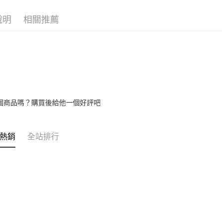
免運費
【注意事
１．透過由
說明
相關推薦
交易，需
求債權轉
２．關於
https://aft
３．未成
「AFTE
任。
４．使用「
即時審查
結果請求
個商品嗎？購買後給他一個好評吧
５．嚴禁
形，恩沛
動。
熱銷
全站排行