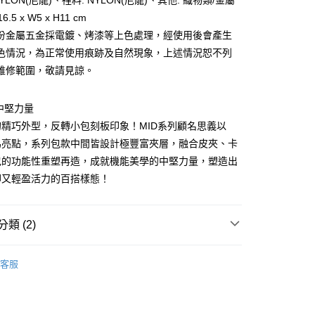
NYLON(尼龍)、裡料: NYLON(尼龍)、其他: 織物類/金屬
6.5 x W5 x H11 cm
你分期使用說明】
享後付
份金屬五金採電鍍、烤漆等上色處理，經使用後會產生
由台灣大哥大提供，台灣大哥大用戶可立即使用無須另外申請。
式選擇「大哥付你分期」，訂單成立後會自動跳轉到大哥付的交易
色情況，為正常使用痕跡及自然現象，上述情況恕不列
證手機門號後，選擇欲分期的期數、繳款截止日，確認付款後即
FTEE先享後付」】
維修範圍，敬請見諒。
。
先享後付是「在收到商品之後才付款」的支付方式。 讓您購物簡單
准額度、可分期數及費用金額請依後續交易確認頁面所載為準。
心！
立30分鐘內，如未前往確認交易或遇審核未通過，訂單將自動取
：不需註冊會員、不需綁卡、不需儲值。
中堅力量
「轉專審核」未通過狀況，表示未達大哥付你分期系統評分，恕
：只要手機號碼，簡訊認證，即可結帳。
評估內容。
精巧外型，反轉小包刻板印象！MID系列顧名思義以
：先確認商品／服務後，再付款。
式說明】
為亮點，系列包款中間皆設計極豐富夾層，融合皮夾、卡
家取貨
項不併入電信帳單，「大哥付你分期」於每月結算日後寄送繳費提
EE先享後付」結帳流程】
包的功能性重塑再造，成就機能美學的中堅力量，塑造出
0，滿NT$899(含以上)免運費
方式選擇「AFTEE先享後付」後，將跳轉至「AFTEE先享後
訊連結打開帳單後，可選擇「超商條碼／台灣大直營門市／銀行轉
卻又輕盈活力的百搭樣態！
頁面，進行簡訊認證並確認金額後，即可完成結帳。
付／iPASS MONEY」等通路繳費。
1取貨
成立數日內，您將收到繳費通知簡訊。
費通知簡訊後14天內，點擊此簡訊中的連結，可透過四大超商
0，滿NT$899(含以上)免運費
項】
網路銀行／等多元方式進行付款，方視為交易完成。
類 (2)
係由「台灣大哥大股份有限公司」（以下簡稱本公司）所提供，讓
：結帳手續完成當下不需立刻繳費，但若您需要取消訂單，請聯
易時，得透過本服務購買商品或服務，並由商店將買賣／分期付
的店家。未經商家同意取消之訂單仍視為有效，需透過AFTEE
金債權讓與本公司後，依約使用本公司帳單繳交帳款。
PORTER INTERNATIONAL
繳納相關費用。
00，滿NT$1,000(含以上)免運費
客服
意付款使用「大哥付你分期」之契約關係目的，商店將以您的個人
否成功請以「AFTEE先享後付 」之結帳頁面顯示為準，若有關於
【側肩/後背包】
含姓名、電話或地址）提供予台灣大哥大進項蒐集、處理及利
功／繳費後需取消欲退款等相關疑問，請聯繫「AFTEE先享後
客服中心(1F星巴克旁) 即日起不提供京站紙袋，取件時
公司與您本人進行分期帳單所需資料之確認、核對及更正。
援中心」
https://netprotections.freshdesk.com/support/home
物袋，若需購買紙袋可現場詢問
戶服務條款，請詳閱以下連結：
https://oppay.tw/userRule