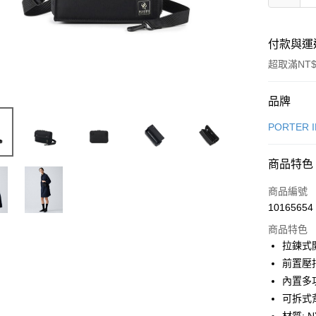
付款與運
超取滿NT$
付款方式
品牌
信用卡一
PORTER 
LINE Pay
商品特色
Apple Pay
商品編號
街口支付
10165654
商品特色
悠遊付
拉鍊式
Google Pa
前置壓
內置多
全盈+PAY
可拆式
大哥付你