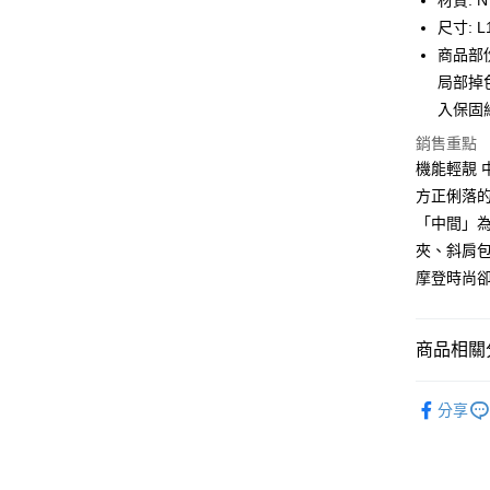
材質: 
相關說明
尺寸: L1
【大哥付
AFTEE先
商品部
1.本服務
2.付款方
相關說明
局部掉
流程，驗
【關於「A
入保固
ATM付款
完成交易
AFTEE
3.實際核
便利好安
銷售重點
4.訂單成
１．簡單
機能輕靚 
消。如遇
２．便利
運送方式
無法說明
方正俐落的
３．安心
【繳款方
「中間」
付款後全
1.分期款
【「AFT
夾、斜肩
醒簡訊。
每筆NT$7
１．於結帳
2.透過簡
摩登時尚
付」結帳
帳／街口支
付款後7-1
２．訂單
３．收到繳
每筆NT$7
【注意事
／ATM／
商品相關分
1.本服務
※ 請注意
宅配
用戶於交
絡購買商品
鞋包/服飾
款買賣價
先享後付
每筆NT$1
分享
2.基於同
※ 交易是
鞋包/服飾
資料（包
是否繳費成
京站台北店
用，由本
付客戶支
請自備購
3.完整用