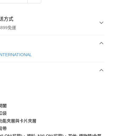
送方式
899免運
次付款
INTERNATIONAL
開闔
y
扣袋
功能夾層與卡片夾層
背帶
分期