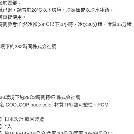
套於頸部。
感已退，請置於28°C以下環境、冷凍庫或以冷水冰鎮。
可重複使用。
時間參考:自然冷卻(28°C以下)3小時、冷水30分鐘、冷藏35分
】日本設計 韓國製造
】1入
約15.5×14×2.5公分(內圍:32公分/頸圍:28~36公分)。