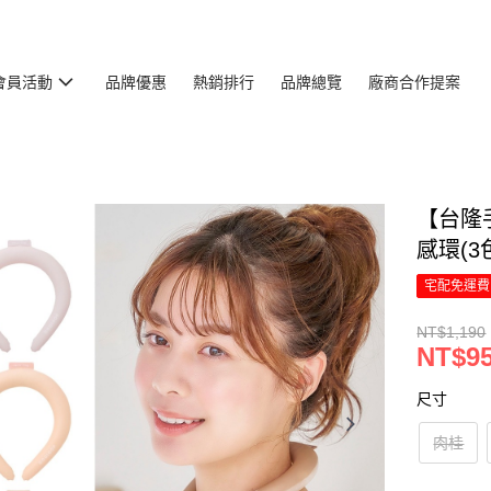
會員活動
品牌優惠
熱銷排行
品牌總覽
廠商合作提案
【台隆手
感環(3
宅配免運費
NT$1,190
NT$9
尺寸
肉桂