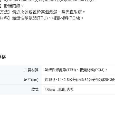
】舒緩悶熱。
方法】勿近火源或置於高溫潮濕、陽光直射處。
材料】熱塑性聚氨酯(TPU)、相變材料(PCM)。
規格
主要材質
熱塑性聚氨酯(TPU)、相變材料(PCM)。
尺寸(cm)
約15.5×14×2.5公分(內圍32公分/頸圍28~3
款式
亞麻灰, 珊瑚, 肉桂