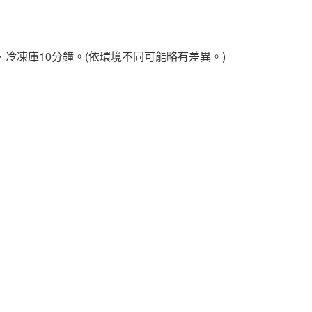
鐘、冷凍庫10分鐘。(依環境不同可能略有差異。)