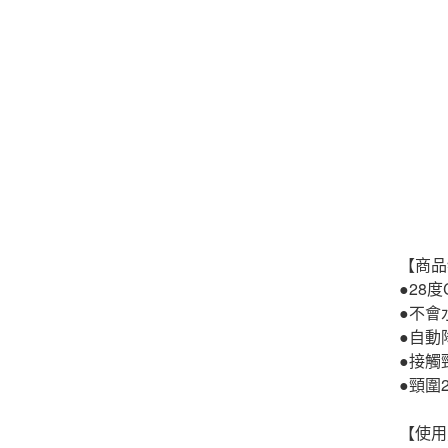
【商品
●28
●不會
●自動
●接觸
●頸圍
【使用