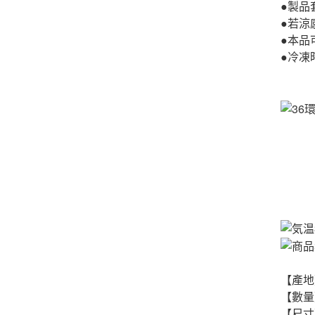
●製品
●若涼
●本品
●冷凍
【產地
【數量
【尺寸】