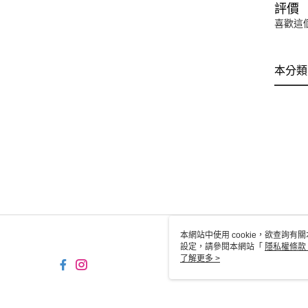
評價
喜歡這
本分類
本網站中使用 cookie，欲查詢有關
設定，請參閱本網站「
隱私權條款
使用 cookie。
了解更多 >