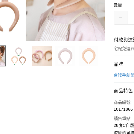
數量
付款與運
宅配免運
付款方式
品牌
信用卡一
台隆手創
信用卡分
商品特色
6 期 
商品編號
合作金
LINE Pay
10171866
華南商
Apple Pay
上海商
銷售重點
國泰世
28度C自
街口支付
臺灣中
涼感約可持