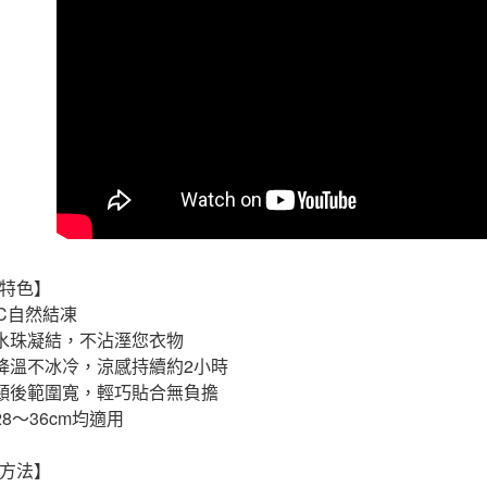
／ATM／
1.本服務
※ 請注意
宅配
用戶於交
絡購買商品
款買賣價
先享後付
每筆NT$1
2.基於同
※ 交易是
資料（包
是否繳費成
免運優惠
用，由本
付客戶支
免運費
3.完整用
【注意事
京站台北店
１．透過由
交易，需
請自備購
求債權轉
免運費
２．關於
https://aft
３．未成
特色】
「AFTE
度C自然結凍
任。
４．使用「
水珠凝結，不沾溼您衣物
即時審查
降溫不冰冷，涼感持續約2小時
結果請求
頸後範圍寬，輕巧貼合無負擔
５．嚴禁
形，恩沛
28〜36cm均適用
動。
方法】