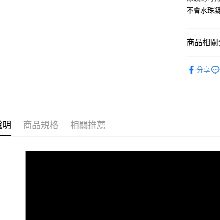
匯豐（
悠遊付
不會水珠
聯邦商
元大商
Google Pa
玉山商
商品相關分
台新國
全盈+PAY
台灣樂
生活雜貨
大哥付你
分享
相關說明
飾品/配件
【大哥付
AFTEE先
1.本服務
2.付款方
相關說明
流程，驗
【關於「A
ATM付款
完成交易
AFTEE
說明
商品規格
相關推薦
3.實際核
便利好安
4.訂單成
１．簡單
消。如遇
２．便利
運送方式
無法說明
３．安心
【繳款方
付款後全
1.分期款
【「AFT
醒簡訊。
每筆NT$7
１．於結帳
2.透過簡
付」結帳
帳／街口支
付款後7-1
２．訂單
３．收到繳
每筆NT$7
【注意事