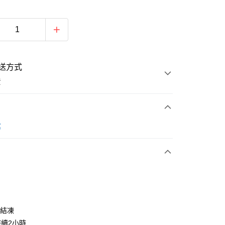
送方式
費
次付款
館
期付款
0 利率 每期
NT$158
21家銀行
庫商業銀行
第一商業銀行
業銀行
彰化商業銀行
業儲蓄銀行
台北富邦商業銀行
華商業銀行
兆豐國際商業銀行
然結凍
小企業銀行
台中商業銀行
續2小時