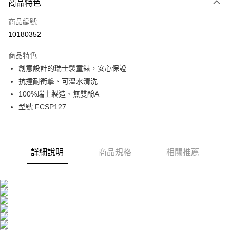
商品特色
Apple Pay
商品編號
街口支付
10180352
悠遊付
商品特色
Google Pay
創意設計的瑞士製童錶，安心保證
全盈+PAY
抗撞耐衝擊、可溫水清洗
100%瑞士製造、無雙酚A
大哥付你分期
型號:FCSP127
相關說明
【大哥付你分期使用說明】
AFTEE先享後付
1.本服務由台灣大哥大提供，台灣大哥大用戶可立即使用無須另外申請。
2.付款方式選擇「大哥付你分期」，訂單成立後會自動跳轉到大哥付的交易
相關說明
流程，驗證手機門號後，選擇欲分期的期數、繳款截止日，確認付款後即完
詳細說明
商品規格
相關推薦
【關於「AFTEE先享後付」】
成交易。
ATM付款
AFTEE先享後付是「在收到商品之後才付款」的支付方式。 讓您購物簡單
3.實際核准額度、可分期數及費用金額請依後續交易確認頁面所載為準。
便利好安心！
4.訂單成立30分鐘內，如未前往確認交易或遇審核未通過，訂單將自動取
１．簡單：不需註冊會員、不需綁卡、不需儲值。
運送方式
消。如遇「轉專審核」未通過狀況，表示未達大哥付你分期系統評分，恕無
２．便利：只要手機號碼，簡訊認證，即可結帳。
法說明評估內容。
３．安心：先確認商品／服務後，再付款。
付款後全家取貨
【繳款方式說明】
1.分期款項不併入電信帳單，「大哥付你分期」於每月結算日後寄送繳費提
每筆NT$70，滿NT$899(含以上)免運費
【「AFTEE先享後付」結帳流程】
醒簡訊。
１．於結帳方式選擇「AFTEE先享後付」後，將跳轉至「AFTEE先享後付」