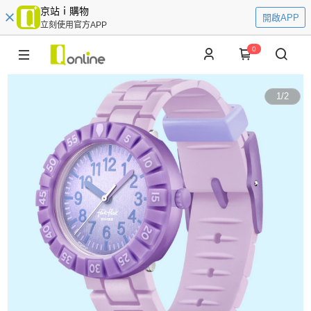
京站ｉ購物
開啟APP
立刻使用官方APP
0
1
/
2