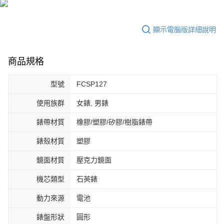
2.透過簡訊連結打開帳單後，可選擇「超商條碼／台灣大直營門市／銀行轉
付款後7-11取貨
結帳頁面，進行簡訊認證並確認金額後，即可完成結帳。
帳／街口支付／iPASS MONEY」等通路繳費。
２．訂單成立數日內，您將收到繳費通知簡訊。
每筆NT$70，滿NT$899(含以上)免運費
３．收到繳費通知簡訊後14天內，點擊此簡訊中的連結，可透過四大超商／
顯示電腦版詳細說明
【注意事項】
ATM／網路銀行／等多元方式進行付款，方視為交易完成。
宅配
1.本服務係由「台灣大哥大股份有限公司」（以下簡稱本公司）所提供，讓
※ 請注意：結帳手續完成當下不需立刻繳費，但若您需要取消訂單，請聯絡
用戶於交易時，得透過本服務購買商品或服務，並由商店將買賣／分期付款
每筆NT$100，滿NT$1,000(含以上)免運費
購買商品的店家。未經商家同意取消之訂單仍視為有效，需透過AFTEE先享
買賣價金債權讓與本公司後，依約使用本公司帳單繳交帳款。
商品規格
後付繳納相關費用。
2.基於同意付款使用「大哥付你分期」之契約關係目的，商店將以您的個人
京站台北店客服中心(1F星巴克旁) 即日起不提供京站紙袋，取件時
※ 交易是否成功請以「AFTEE先享後付 」之結帳頁面顯示為準，若有關於
資料（包含姓名、電話或地址）提供予台灣大哥大進項蒐集、處理及利用，
是否繳費成功／繳費後需取消欲退款等相關疑問，請聯繫「AFTEE先享後付
請自備購物袋，若需購買紙袋可現場詢問
型號
FCSP127
由本公司與您本人進行分期帳單所需資料之確認、核對及更正。
客戶支援中心」
https://netprotections.freshdesk.com/support/home
3.完整用戶服務條款，請詳閱以下連結：
https://oppay.tw/userRule
免運費
使用族群
女錶, 男錶
【注意事項】
１．透過由恩沛科技股份有限公司提供之「AFTEE先享後付」服務完成之交
錶帶材質
橡膠/塑膠/矽膠/樹脂錶帶
易，需依本服務之必要範圍內提供個人資料，並將交易相關給付款項請求債
權轉讓予恩沛科技股份有限公司。
錶殼材質
塑膠
２．關於個人資料處理事宜，請瀏覽以下網址：
https://aftee.tw/terms/#terms3
鏡面材質
壓克力鏡面
３．未成年的使用者請事先徵得法定代理人或監護人之同意方可使用
「AFTEE先享後付」，若未經同意申辦者引起之損失，本公司不負相關責
任。
機芯類型
石英錶
４．使用「AFTEE先享後付」時，將依據個別帳號之用戶狀況，依本公司即
時審查核予不同之上限額度；若仍有額度不足之情形，本公司將視審查結果
動力來源
電池
請求用戶進行身份認證。
５．嚴禁一人註冊多個帳號或使用他人資訊註冊。若發現惡意使用之情形，
錶盤形狀
圓形
恩沛科技股份有限公司將有權停止該用戶之使用額度並採取法律行動。