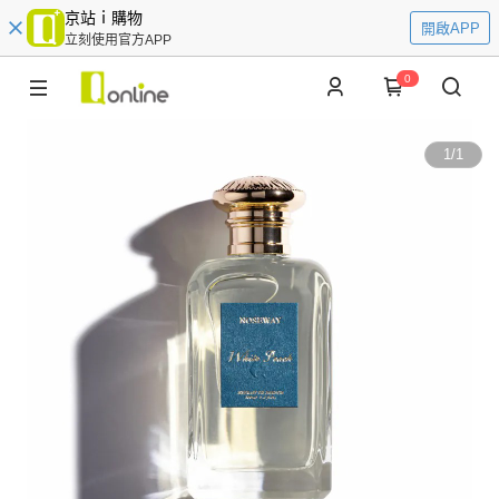
京站ｉ購物
開啟APP
立刻使用官方APP
0
1
/
1