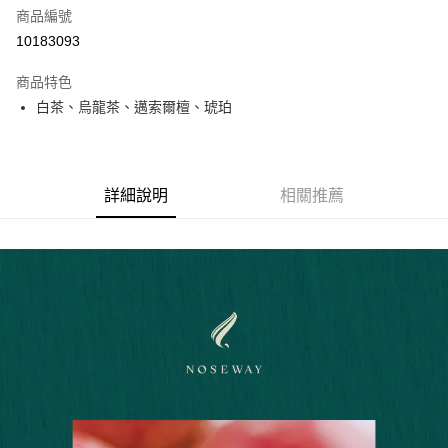
合作金庫商業銀行
第一商業銀行
LINE Pay
商品編號
華南商業銀行
彰化商業銀行
10183093
Apple Pay
上海商業儲蓄銀行
台北富邦商業銀行
國泰世華商業銀行
兆豐國際商業銀行
商品特色
街口支付
臺灣中小企業銀行
台中商業銀行
白茶、烏龍茶、邁索爾檀、琥珀
匯豐（台灣）商業銀行
華泰商業銀行
悠遊付
聯邦商業銀行
遠東國際商業銀行
元大商業銀行
永豐商業銀行
Google Pay
玉山商業銀行
星展（台灣）商業銀行
詳細說明
相關推薦
台新國際商業銀行
中國信託商業銀行
全盈+PAY
台灣樂天信用卡公司
大哥付你分期
相關說明
【大哥付你分期使用說明】
AFTEE先享後付
1.本服務由台灣大哥大提供，台灣大哥大用戶可立即使用無須另外申請。
2.付款方式選擇「大哥付你分期」，訂單成立後會自動跳轉到大哥付的交易
相關說明
流程，驗證手機門號後，選擇欲分期的期數、繳款截止日，確認付款後即完
【關於「AFTEE先享後付」】
成交易。
ATM付款
AFTEE先享後付是「在收到商品之後才付款」的支付方式。 讓您購物簡單
3.實際核准額度、可分期數及費用金額請依後續交易確認頁面所載為準。
便利好安心！
4.訂單成立30分鐘內，如未前往確認交易或遇審核未通過，訂單將自動取
１．簡單：不需註冊會員、不需綁卡、不需儲值。
運送方式
消。如遇「轉專審核」未通過狀況，表示未達大哥付你分期系統評分，恕無
２．便利：只要手機號碼，簡訊認證，即可結帳。
法說明評估內容。
３．安心：先確認商品／服務後，再付款。
付款後全家取貨
【繳款方式說明】