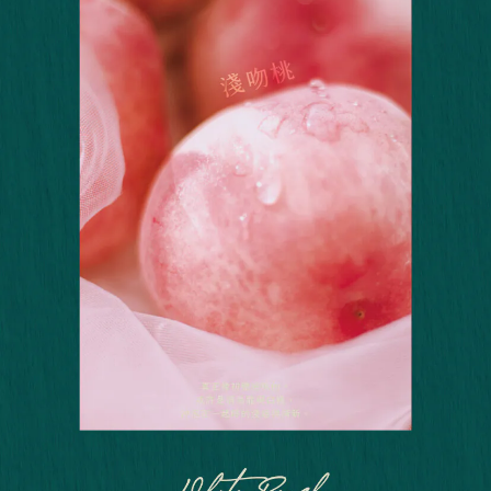
1.分期款項不併入電信帳單，「大哥付你分期」於每月結算日後寄送繳費提
每筆NT$70，滿NT$899(含以上)免運費
【「AFTEE先享後付」結帳流程】
醒簡訊。
１．於結帳方式選擇「AFTEE先享後付」後，將跳轉至「AFTEE先享後付」
2.透過簡訊連結打開帳單後，可選擇「超商條碼／台灣大直營門市／銀行轉
付款後7-11取貨
結帳頁面，進行簡訊認證並確認金額後，即可完成結帳。
帳／街口支付／iPASS MONEY」等通路繳費。
２．訂單成立數日內，您將收到繳費通知簡訊。
每筆NT$70，滿NT$899(含以上)免運費
３．收到繳費通知簡訊後14天內，點擊此簡訊中的連結，可透過四大超商／
【注意事項】
ATM／網路銀行／等多元方式進行付款，方視為交易完成。
宅配
1.本服務係由「台灣大哥大股份有限公司」（以下簡稱本公司）所提供，讓
※ 請注意：結帳手續完成當下不需立刻繳費，但若您需要取消訂單，請聯絡
用戶於交易時，得透過本服務購買商品或服務，並由商店將買賣／分期付款
每筆NT$100，滿NT$1,000(含以上)免運費
購買商品的店家。未經商家同意取消之訂單仍視為有效，需透過AFTEE先享
買賣價金債權讓與本公司後，依約使用本公司帳單繳交帳款。
後付繳納相關費用。
2.基於同意付款使用「大哥付你分期」之契約關係目的，商店將以您的個人
京站台北店客服中心(1F星巴克旁) 即日起不提供京站紙袋，取件時
※ 交易是否成功請以「AFTEE先享後付 」之結帳頁面顯示為準，若有關於
資料（包含姓名、電話或地址）提供予台灣大哥大進項蒐集、處理及利用，
是否繳費成功／繳費後需取消欲退款等相關疑問，請聯繫「AFTEE先享後付
請自備購物袋，若需購買紙袋可現場詢問
由本公司與您本人進行分期帳單所需資料之確認、核對及更正。
客戶支援中心」
https://netprotections.freshdesk.com/support/home
3.完整用戶服務條款，請詳閱以下連結：
https://oppay.tw/userRule
免運費
【注意事項】
１．透過由恩沛科技股份有限公司提供之「AFTEE先享後付」服務完成之交
易，需依本服務之必要範圍內提供個人資料，並將交易相關給付款項請求債
權轉讓予恩沛科技股份有限公司。
２．關於個人資料處理事宜，請瀏覽以下網址：
https://aftee.tw/terms/#terms3
３．未成年的使用者請事先徵得法定代理人或監護人之同意方可使用
「AFTEE先享後付」，若未經同意申辦者引起之損失，本公司不負相關責
任。
４．使用「AFTEE先享後付」時，將依據個別帳號之用戶狀況，依本公司即
時審查核予不同之上限額度；若仍有額度不足之情形，本公司將視審查結果