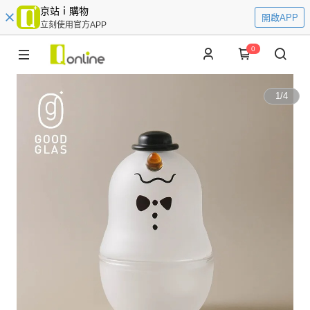
京站ｉ購物
開啟APP
立刻使用官方APP
0
1
/
4