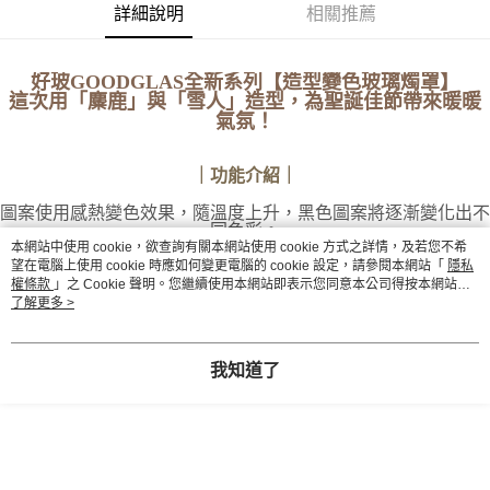
【注意事項】
詳細說明
相關推薦
ATM／網路銀行／等多元方式進行付款，方視為交易完成。
宅配
1.本服務係由「台灣大哥大股份有限公司」（以下簡稱本公司）所提供，讓
※ 請注意：結帳手續完成當下不需立刻繳費，但若您需要取消訂單，請聯絡
用戶於交易時，得透過本服務購買商品或服務，並由商店將買賣／分期付款
每筆NT$100，滿NT$1,000(含以上)免運費
購買商品的店家。未經商家同意取消之訂單仍視為有效，需透過AFTEE先享
買賣價金債權讓與本公司後，依約使用本公司帳單繳交帳款。
後付繳納相關費用。
好玻GOODGLAS全新系列【造型變色玻璃燭罩】
2.基於同意付款使用「大哥付你分期」之契約關係目的，商店將以您的個人
京站台北店客服中心(1F星巴克旁) 即日起不提供京站紙袋，取件時
※ 交易是否成功請以「AFTEE先享後付 」之結帳頁面顯示為準，若有關於
這次用「麋鹿」與「雪人」造型，為聖誕佳節帶來暖暖
資料（包含姓名、電話或地址）提供予台灣大哥大進項蒐集、處理及利用，
是否繳費成功／繳費後需取消欲退款等相關疑問，請聯繫「AFTEE先享後付
氣氛！
請自備購物袋，若需購買紙袋可現場詢問
由本公司與您本人進行分期帳單所需資料之確認、核對及更正。
客戶支援中心」
https://netprotections.freshdesk.com/support/home
3.完整用戶服務條款，請詳閱以下連結：
https://oppay.tw/userRule
免運費
｜功能介紹｜
【注意事項】
１．透過由恩沛科技股份有限公司提供之「AFTEE先享後付」服務完成之交
圖案使用感熱變色效果，隨溫度上升，黑色圖案將逐漸變化出不
易，需依本服務之必要範圍內提供個人資料，並將交易相關給付款項請求債
同色彩。
權轉讓予恩沛科技股份有限公司。
不只在使用燭台時，
創造小驚喜，也可當作為燙手提醒，避免碰
本網站中使用 cookie，欲查詢有關本網站使用 cookie 方式之詳情，及若您不希
２．關於個人資料處理事宜，請瀏覽以下網址：
觸溫熱玻璃。
望在電腦上使用 cookie 時應如何變更電腦的 cookie 設定，請參閱本網站「
隱私
https://aftee.tw/terms/#terms3
如欲熄滅蠟燭，只需蓋上造型小帽即可安全熄滅！
權條款
」之 Cookie 聲明。您繼續使用本網站即表示您同意本公司得按本網站使
３．未成年的使用者請事先徵得法定代理人或監護人之同意方可使用
用條款之 Cookie 聲明使用 cookie。
了解更多 >
「AFTEE先享後付」，若未經同意申辦者引起之損失，本公司不負相關責
任。
４．使用「AFTEE先享後付」時，將依據個別帳號之用戶狀況，依本公司即
/ 玻璃燭
罩
/
我知道了
時審查核予不同之上限額度；若仍有額度不足之情形，本公司將視審查結果
手工硼玻璃
請求用戶進行身份認證。
耐熱至120度C
長8.2 x寬8.2 x高12cm
５．嚴禁一人註冊多個帳號或使用他人資訊註冊。若發現惡意使用之情形，
1個
恩沛科技股份有限公司將有權停止該用戶之使用額度並採取法律行動。
霧白色
/
包裝
/