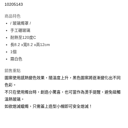
10205143
悠遊付
商品特色
Google Pay
/ 玻璃燭罩 /
全盈+PAY
手工硼玻璃
耐熱至120度C
大哥付你分期
長8.2 x寬8.2 x高12cm
相關說明
1個
【大哥付你分期使用說明】
AFTEE先享後付
1.本服務由台灣大哥大提供，台灣大哥大用戶可立即使用無須另外申請。
霧白色
2.付款方式選擇「大哥付你分期」，訂單成立後會自動跳轉到大哥付的交易
相關說明
流程，驗證手機門號後，選擇欲分期的期數、繳款截止日，確認付款後即完
銷售重點
【關於「AFTEE先享後付」】
成交易。
ATM付款
AFTEE先享後付是「在收到商品之後才付款」的支付方式。 讓您購物簡單
圖案使用感熱變色效果，隨溫度上升，黑色圖案將逐漸變化出不同
3.實際核准額度、可分期數及費用金額請依後續交易確認頁面所載為準。
便利好安心！
4.訂單成立30分鐘內，如未前往確認交易或遇審核未通過，訂單將自動取
色彩。
１．簡單：不需註冊會員、不需綁卡、不需儲值。
運送方式
消。如遇「轉專審核」未通過狀況，表示未達大哥付你分期系統評分，恕無
２．便利：只要手機號碼，簡訊認證，即可結帳。
不只在使用燭台時，創造小驚喜，也可當作為燙手提醒，避免碰觸
法說明評估內容。
３．安心：先確認商品／服務後，再付款。
付款後全家取貨
溫熱玻璃。
【繳款方式說明】
1.分期款項不併入電信帳單，「大哥付你分期」於每月結算日後寄送繳費提
每筆NT$70，滿NT$899(含以上)免運費
如欲熄滅蠟燭，只需蓋上造型小帽即可安全熄滅！
【「AFTEE先享後付」結帳流程】
醒簡訊。
１．於結帳方式選擇「AFTEE先享後付」後，將跳轉至「AFTEE先享後付」
2.透過簡訊連結打開帳單後，可選擇「超商條碼／台灣大直營門市／銀行轉
付款後7-11取貨
結帳頁面，進行簡訊認證並確認金額後，即可完成結帳。
帳／街口支付／iPASS MONEY」等通路繳費。
２．訂單成立數日內，您將收到繳費通知簡訊。
每筆NT$70，滿NT$899(含以上)免運費
３．收到繳費通知簡訊後14天內，點擊此簡訊中的連結，可透過四大超商／