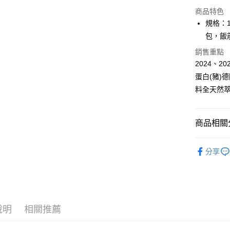
商品特色
悠遊付
規格：
Google Pa
包，飯
全盈+PAY
銷售重點
2024、
大哥付你
蛋白(豬)
相關說明
料全天然
【大哥付
AFTEE先
1.本服務
2.付款方
相關說明
流程，驗
【關於「A
商品相關分
ATM付款
完成交易
AFTEE
3.實際核
便利好安
美食小吃/
4.訂單成
１．簡單
分享
消。如遇
２．便利
美食小吃/
運送方式
無法說明
３．安心
【繳款方
九五之丹-
1.分期款
【「AFT
醒簡訊。
每筆NT$1
１．於結帳
2.透過簡
付」結帳
說明
相關推薦
帳／街口支
２．訂單
３．收到繳