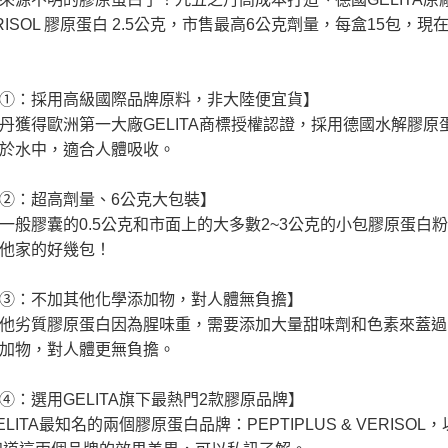
ERISOL 膠原蛋白 2.5公克，市售最高6公克劑量，每盒15包
①：採用高級國際品牌原料，非大陸便宜貨】
丹獲得歐洲第一大廠GELITA商標授權認證，採用德國水解膠
於水中，適合人體吸收。
②：超高劑量、6公克大包裝】
一般膠囊的0.5公克和市面上的大多數2~3公克的小包膠原蛋白
他家的好幾包！
③：不加其他化學添加物，對人體無負擔】
他劣質膠原蛋白因為腥味重，需要添加大量甜味劑和色素來蓋過
加物，對人體更無負擔。
④：選用GELITA旗下最熱門2款膠原品牌】
ELITA最知名的兩個膠原蛋白品牌：PEPTIPLUS & VERI