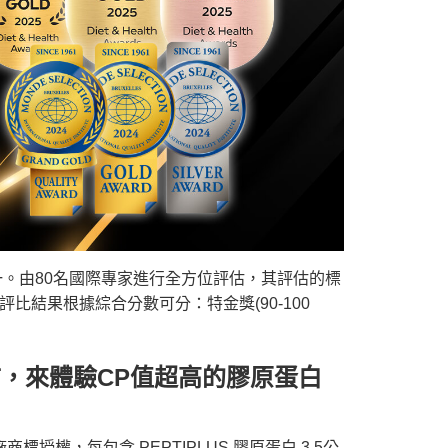
一。由80名國際專家進行全方位評估，其評估的標
比結果根據綜合分數可分：特金獎(90-100
市，來體驗CP值超高的膠原蛋白
授權，每包含 PEPTIPLUS 膠原蛋白 3.5公