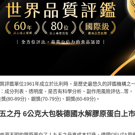
質評鑑單位1961年成立於比利時，是歷史最悠久的評鑑機構之
：成分列表、透明度、是否有科學分析、副作用風險評估...等， 評
獎(80-89分)、銀獎(70-79分)、銅獎(60-69分)。
五之丹 6公克大包裝德國水解膠原蛋白上
來源不明的膠原蛋白了！九五之丹高成本打造、德國GELITA原廠商標