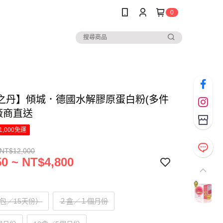
0
之丹】傾城．德國水解膠原蛋白粉(多件
廠商直送
1,000免運
 NT$12,000
0 ~ NT$4,800
5包／15天份）
２盒／１個月份