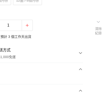
個月份
12盒／5個月份
清除
紀錄
預計 3 個工作天出貨
送方式
1,000免運
次付款