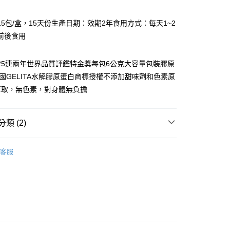
15包/盒，15天份生產日期：效期2年食用方式：每天1~2
y
前後食用
2025連兩年世界品質評鑑特金獎每包6公克大容量包裝膠原
分期
德國GELITA水解膠原蛋白商標授權不添加甜味劑和色素原
萃取，無色素，對身體無負擔
你分期使用說明】
享後付
由台灣大哥大提供，台灣大哥大用戶可立即使用無須另外申請。
式選擇「大哥付你分期」，訂單成立後會自動跳轉到大哥付的交易
證手機門號後，選擇欲分期的期數、繳款截止日，確認付款後即
FTEE先享後付」】
類 (2)
。
先享後付是「在收到商品之後才付款」的支付方式。 讓您購物簡單
准額度、可分期數及費用金額請依後續交易確認頁面所載為準。
心！
保健食品
九五之丹
立30分鐘內，如未前往確認交易或遇審核未通過，訂單將自動取
：不需註冊會員、不需綁卡、不需儲值。
客服
「轉專審核」未通過狀況，表示未達大哥付你分期系統評分，恕
：只要手機號碼，簡訊認證，即可結帳。
保健食品
【保健食品】
評估內容。
：先確認商品／服務後，再付款。
式說明】
宅配
項不併入電信帳單，「大哥付你分期」於每月結算日後寄送繳費提
EE先享後付」結帳流程】
00，滿NT$1,000(含以上)免運費
方式選擇「AFTEE先享後付」後，將跳轉至「AFTEE先享後
訊連結打開帳單後，可選擇「超商條碼／台灣大直營門市／銀行轉
頁面，進行簡訊認證並確認金額後，即可完成結帳。
付／iPASS MONEY」等通路繳費。
成立數日內，您將收到繳費通知簡訊。
費通知簡訊後14天內，點擊此簡訊中的連結，可透過四大超商