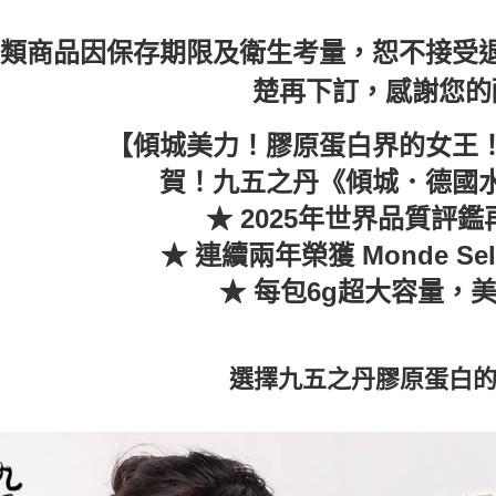
【注意事
／ATM／
1.本服務
※ 請注意
用戶於交
絡購買商品
類商品因保存期限及衛生考量，恕不接受
款買賣價
先享後付
2.基於同
※ 交易是
楚再下訂，感謝您的
資料（包
是否繳費成
用，由本
付客戶支
【傾城美力！膠原蛋白界的女王
3.完整用
【注意事
賀！九五之丹《傾城．德國
１．透過由
交易，需
★ 2025年世界品質評
求債權轉
２．關於
★ 連續兩年榮獲 Monde Sel
https://aft
３．未成
★ 每包6g超大容量，
「AFTE
任。
４．使用「
即時審查
選擇九五之丹膠原蛋白
結果請求
５．嚴禁
形，恩沛
動。