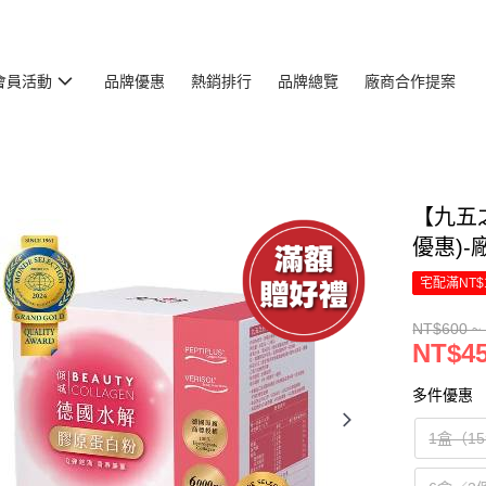
會員活動
品牌優惠
熱銷排行
品牌總覽
廠商合作提案
【九五
優惠)-
宅配滿NT$
NT$600 ~
NT$45
多件優惠
1盒（1