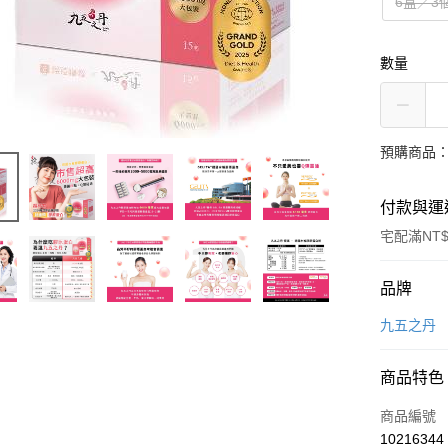
6盒／3
數量
預購商品：
付款與運
宅配滿NT$
付款方式
品牌
信用卡一
九五之丹
LINE Pay
商品特色
Apple Pay
商品編號
街口支付
10216344