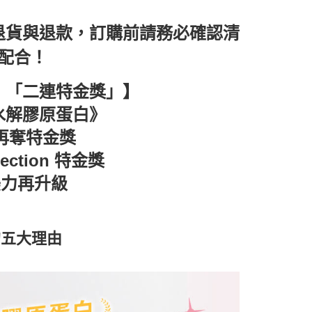
項】
網路銀行／等多元方式進行付款，方視為交易完成。
係由「台灣大哥大股份有限公司」（以下簡稱本公司）所提供，讓
：結帳手續完成當下不需立刻繳費，但若您需要取消訂單，請聯
易時，得透過本服務購買商品或服務，並由商店將買賣／分期付
的店家。未經商家同意取消之訂單仍視為有效，需透過AFTEE
退貨與退款，訂購前請務必確認清
金債權讓與本公司後，依約使用本公司帳單繳交帳款。
繳納相關費用。
意付款使用「大哥付你分期」之契約關係目的，商店將以您的個人
否成功請以「AFTEE先享後付 」之結帳頁面顯示為準，若有關於
配合！
含姓名、電話或地址）提供予台灣大哥大進項蒐集、處理及利
功／繳費後需取消欲退款等相關疑問，請聯繫「AFTEE先享後
公司與您本人進行分期帳單所需資料之確認、核對及更正。
援中心」
https://netprotections.freshdesk.com/support/home
！「二連特金獎」】
戶服務條款，請詳閱以下連結：
https://oppay.tw/userRule
項】
水解膠原蛋白》
恩沛科技股份有限公司提供之「AFTEE先享後付」服務完成之
依本服務之必要範圍內提供個人資料，並將交易相關給付款項請
鑑再奪特金獎
讓予恩沛科技股份有限公司。
個人資料處理事宜，請瀏覽以下網址：
ection 特金獎
ee.tw/terms/#terms3
年的使用者請事先徵得法定代理人或監護人之同意方可使用
美力再升級
E先享後付」，若未經同意申辦者引起之損失，本公司不負相關責
AFTEE先享後付」時，將依據個別帳號之用戶狀況，依本公司
核予不同之上限額度；若仍有額度不足之情形，本公司將視審查
的五大理由
用戶進行身份認證。
一人註冊多個帳號或使用他人資訊註冊。若發現惡意使用之情
科技股份有限公司將有權停止該用戶之使用額度並採取法律行