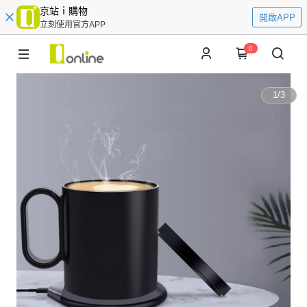
京站ｉ購物
開啟APP
立刻使用官方APP
0
1
/
3