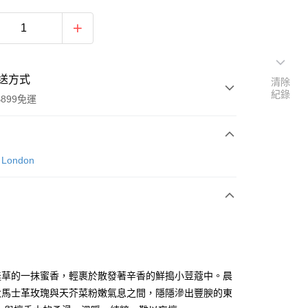
送方式
清除
紀錄
899免運
次付款
 London
羞草的一抹蜜香，輕裹於散發著辛香的鮮搗小荳蔻中。晨
y
大馬士革玫瑰與天芥菜粉嫩氣息之間，隱隱滲出豐腴的東