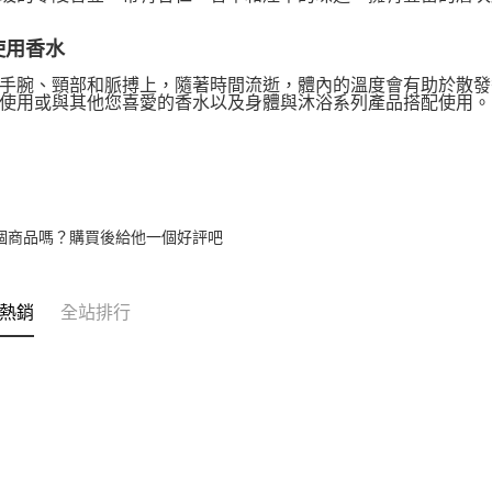
是否繳費成
京站台北店
用，由本
付客戶支
請自備購
3.完整用
使用香水
免運費
【注意事
１．透過由
手腕、頸部和脈搏上，隨著時間流逝，體內的溫度會有助於散發
使用或與其他您喜愛的香水以及身體與沐浴系列產品搭配使用。
交易，需
求債權轉
２．關於
https://aft
３．未成
「AFTE
任。
個商品嗎？購買後給他一個好評吧
４．使用「
即時審查
結果請求
５．嚴禁
熱銷
全站排行
形，恩沛
動。