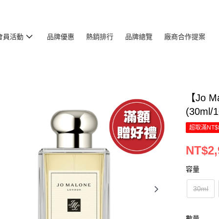
會員活動
品牌優惠
熱銷排行
品牌總覽
廠商合作提案
【Jo 
(30ml/
超取滿NT$
NT$2,
容量
30ml
數量