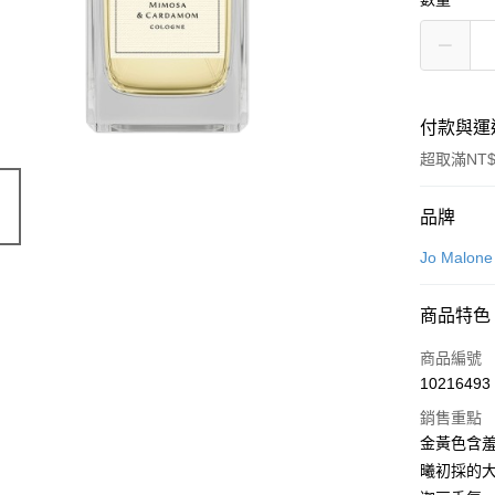
付款與運
超取滿NT$
付款方式
品牌
信用卡一
Jo Malone
LINE Pay
商品特色
Apple Pay
商品編號
街口支付
10216493
銷售重點
悠遊付
金黃色含
Google Pa
曦初採的