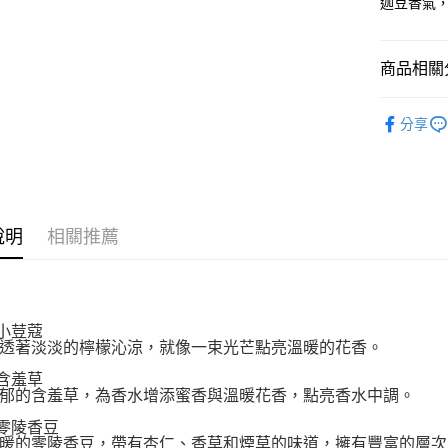
迦豆香氣
全盈+PAY
大哥付你
相關說明
商品相關分
【大哥付
AFTEE先
1.本服務
美妝保養
2.付款方
分享
相關說明
美妝保養
流程，驗
【關於「A
ATM付款
完成交易
AFTEE
3.實際核
便利好安
4.訂單成
１．簡單
消。如遇
２．便利
運送方式
無法說明
說明
相關推薦
３．安心
【繳款方
付款後全
1.分期款
【「AFT
醒簡訊。
每筆NT$7
１．於結帳
2.透過簡
付」結帳
帳／街口支
付款後7-1
２．訂單
 小荳蔻
３．收到繳
透著淡淡的檸檬沁涼，就像一束光芒點亮溫暖的花香。
每筆NT$7
【注意事
／ATM／
1.本服務
 含羞草
※ 請注意
宅配
用戶於交
郁的含羞草，為香水增添蜜香與溫暖花香，點亮香水中調。
絡購買商品
款買賣價
先享後付
每筆NT$1
 零陵香豆
2.基於同
※ 交易是
暖的零陵香豆，帶有杏仁、香草和煙草的味道，擁有豐富的層次
資料（包