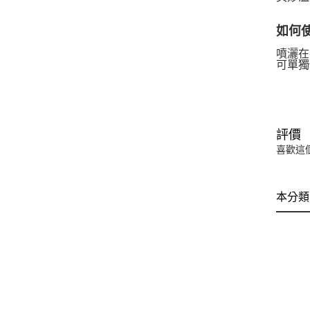
如何
噴灑在
可單獨
評價
喜歡這
本分類