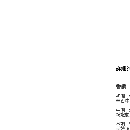
詳細
香調
初調 :
辛香中
中調 :
粉嫩馥
基調 :
美妙溫