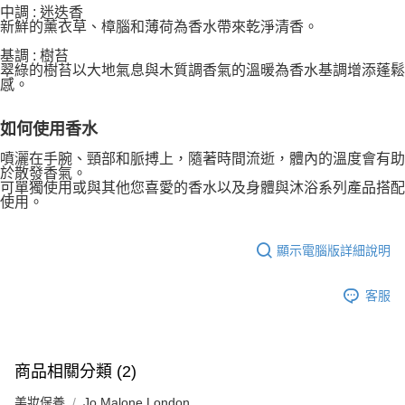
1.分期款項不併入電信帳單，「大哥付你分期」於每月結算日後寄送繳費提
每筆NT$70，滿NT$1,000(含以上)免運費
【「AFTEE先享後付」結帳流程】
中調 : 迷迭香
醒簡訊。
１．於結帳方式選擇「AFTEE先享後付」後，將跳轉至「AFTEE先享後付」
新鮮的薰衣草、樟腦和薄荷為香水帶來乾淨清香。
2.透過簡訊連結打開帳單後，可選擇「超商條碼／台灣大直營門市／銀行轉
付款後7-11取貨
結帳頁面，進行簡訊認證並確認金額後，即可完成結帳。
帳／街口支付／iPASS MONEY」等通路繳費。
基調 : 樹苔
２．訂單成立數日內，您將收到繳費通知簡訊。
每筆NT$70，滿NT$1,000(含以上)免運費
翠綠的樹苔以大地氣息與木質調香氣的溫暖為香水基調增添蓬鬆
３．收到繳費通知簡訊後14天內，點擊此簡訊中的連結，可透過四大超商／
【注意事項】
感。
ATM／網路銀行／等多元方式進行付款，方視為交易完成。
宅配
1.本服務係由「台灣大哥大股份有限公司」（以下簡稱本公司）所提供，讓
※ 請注意：結帳手續完成當下不需立刻繳費，但若您需要取消訂單，請聯絡
用戶於交易時，得透過本服務購買商品或服務，並由商店將買賣／分期付款
每筆NT$100，滿NT$1,200(含以上)免運費
購買商品的店家。未經商家同意取消之訂單仍視為有效，需透過AFTEE先享
如何使用香水
買賣價金債權讓與本公司後，依約使用本公司帳單繳交帳款。
後付繳納相關費用。
2.基於同意付款使用「大哥付你分期」之契約關係目的，商店將以您的個人
京站台北店客服中心(1F星巴克旁) 即日起不提供京站紙袋，取件時
※ 交易是否成功請以「AFTEE先享後付 」之結帳頁面顯示為準，若有關於
噴灑在手腕、頸部和脈搏上，隨著時間流逝，體內的溫度會有助
資料（包含姓名、電話或地址）提供予台灣大哥大進項蒐集、處理及利用，
是否繳費成功／繳費後需取消欲退款等相關疑問，請聯繫「AFTEE先享後付
於散發香氣。
請自備購物袋，若需購買紙袋可現場詢問
由本公司與您本人進行分期帳單所需資料之確認、核對及更正。
可單獨使用或與其他您喜愛的香水以及身體與沐浴系列產品搭配
客戶支援中心」
https://netprotections.freshdesk.com/support/home
3.完整用戶服務條款，請詳閱以下連結：
https://oppay.tw/userRule
使用。
免運費
【注意事項】
１．透過由恩沛科技股份有限公司提供之「AFTEE先享後付」服務完成之交
顯示電腦版詳細說明
易，需依本服務之必要範圍內提供個人資料，並將交易相關給付款項請求債
權轉讓予恩沛科技股份有限公司。
２．關於個人資料處理事宜，請瀏覽以下網址：
客服
https://aftee.tw/terms/#terms3
３．未成年的使用者請事先徵得法定代理人或監護人之同意方可使用
「AFTEE先享後付」，若未經同意申辦者引起之損失，本公司不負相關責
任。
４．使用「AFTEE先享後付」時，將依據個別帳號之用戶狀況，依本公司即
商品相關分類 (2)
時審查核予不同之上限額度；若仍有額度不足之情形，本公司將視審查結果
請求用戶進行身份認證。
美妝保養
Jo Malone London