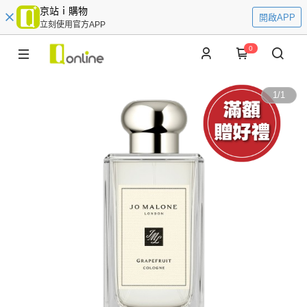
京站ｉ購物
開啟APP
立刻使用官方APP
0
1
/
1