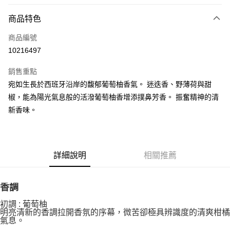
LINE Pay
商品特色
Apple Pay
商品編號
街口支付
10216497
悠遊付
銷售重點
Google Pay
宛如生長於西班牙沿岸的馥郁葡萄柚香氣。 迷迭香、野薄荷與甜
全盈+PAY
椒，能為陽光氣息般的活潑葡萄柚香增添撲鼻芳香。 振奮精神的清
新香味。
大哥付你分期
相關說明
【大哥付你分期使用說明】
AFTEE先享後付
1.本服務由台灣大哥大提供，台灣大哥大用戶可立即使用無須另外申請。
詳細說明
相關推薦
2.付款方式選擇「大哥付你分期」，訂單成立後會自動跳轉到大哥付的交易
相關說明
流程，驗證手機門號後，選擇欲分期的期數、繳款截止日，確認付款後即完
【關於「AFTEE先享後付」】
成交易。
ATM付款
AFTEE先享後付是「在收到商品之後才付款」的支付方式。 讓您購物簡單
3.實際核准額度、可分期數及費用金額請依後續交易確認頁面所載為準。
香調
便利好安心！
4.訂單成立30分鐘內，如未前往確認交易或遇審核未通過，訂單將自動取
１．簡單：不需註冊會員、不需綁卡、不需儲值。
運送方式
消。如遇「轉專審核」未通過狀況，表示未達大哥付你分期系統評分，恕無
初調 : 葡萄柚
２．便利：只要手機號碼，簡訊認證，即可結帳。
明亮清新的香調拉開香氛的序幕，微苦卻極具辨識度的清爽柑橘
法說明評估內容。
３．安心：先確認商品／服務後，再付款。
付款後全家取貨
氣息。
【繳款方式說明】