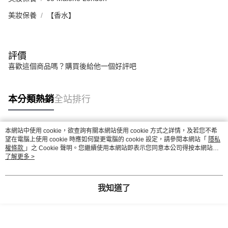
５．嚴禁一人註冊多個帳號或使用他人資訊註冊。若發現惡意使用之情形，
美妝保養
恩沛科技股份有限公司將有權停止該用戶之使用額度並採取法律行動。
【香水】
評價
喜歡這個商品嗎？購買後給他一個好評吧
本分類熱銷
全站排行
本網站中使用 cookie，欲查詢有關本網站使用 cookie 方式之詳情，及若您不希
熱門標籤
望在電腦上使用 cookie 時應如何變更電腦的 cookie 設定，請參閱本網站「
隱私
權條款
」之 Cookie 聲明。您繼續使用本網站即表示您同意本公司得按本網站使
用條款之 Cookie 聲明使用 cookie。
了解更多 >
我知道了