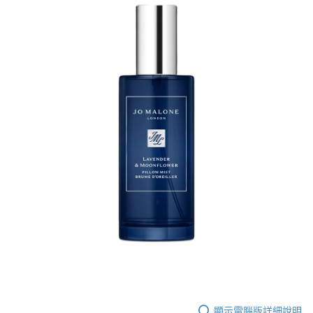
２．訂單成立數日內，您將收到繳費通知簡訊。
每筆NT$70，滿NT$899(含以上)免運費
３．收到繳費通知簡訊後14天內，點擊此簡訊中的連結，可透過四大超商／
【注意事項】
ATM／網路銀行／等多元方式進行付款，方視為交易完成。
宅配
1.本服務係由「台灣大哥大股份有限公司」（以下簡稱本公司）所提供，讓
※ 請注意：結帳手續完成當下不需立刻繳費，但若您需要取消訂單，請聯絡
用戶於交易時，得透過本服務購買商品或服務，並由商店將買賣／分期付款
每筆NT$100，滿NT$1,000(含以上)免運費
購買商品的店家。未經商家同意取消之訂單仍視為有效，需透過AFTEE先享
買賣價金債權讓與本公司後，依約使用本公司帳單繳交帳款。
後付繳納相關費用。
2.基於同意付款使用「大哥付你分期」之契約關係目的，商店將以您的個人
京站台北店客服中心(1F星巴克旁) 即日起不提供京站紙袋，取件時
※ 交易是否成功請以「AFTEE先享後付 」之結帳頁面顯示為準，若有關於
資料（包含姓名、電話或地址）提供予台灣大哥大進項蒐集、處理及利用，
是否繳費成功／繳費後需取消欲退款等相關疑問，請聯繫「AFTEE先享後付
請自備購物袋，若需購買紙袋可現場詢問
由本公司與您本人進行分期帳單所需資料之確認、核對及更正。
客戶支援中心」
https://netprotections.freshdesk.com/support/home
3.完整用戶服務條款，請詳閱以下連結：
https://oppay.tw/userRule
免運費
【注意事項】
１．透過由恩沛科技股份有限公司提供之「AFTEE先享後付」服務完成之交
易，需依本服務之必要範圍內提供個人資料，並將交易相關給付款項請求債
權轉讓予恩沛科技股份有限公司。
２．關於個人資料處理事宜，請瀏覽以下網址：
https://aftee.tw/terms/#terms3
３．未成年的使用者請事先徵得法定代理人或監護人之同意方可使用
「AFTEE先享後付」，若未經同意申辦者引起之損失，本公司不負相關責
任。
４．使用「AFTEE先享後付」時，將依據個別帳號之用戶狀況，依本公司即
時審查核予不同之上限額度；若仍有額度不足之情形，本公司將視審查結果
請求用戶進行身份認證。
５．嚴禁一人註冊多個帳號或使用他人資訊註冊。若發現惡意使用之情形，
恩沛科技股份有限公司將有權停止該用戶之使用額度並採取法律行動。
顯示電腦版詳細說明