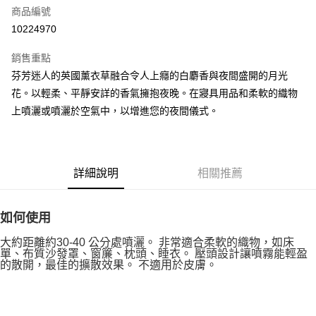
商品編號
街口支付
10224970
悠遊付
銷售重點
Google Pay
芬芳迷人的英國薰衣草融合令人上癮的白麝香與夜間盛開的月光
全盈+PAY
花。以輕柔、平靜安詳的香氣擁抱夜晚。在寢具用品和柔軟的織物
上噴灑或噴灑於空氣中，以增進您的夜間儀式。
大哥付你分期
相關說明
【大哥付你分期使用說明】
AFTEE先享後付
1.本服務由台灣大哥大提供，台灣大哥大用戶可立即使用無須另外申請。
詳細說明
相關推薦
2.付款方式選擇「大哥付你分期」，訂單成立後會自動跳轉到大哥付的交易
相關說明
流程，驗證手機門號後，選擇欲分期的期數、繳款截止日，確認付款後即完
【關於「AFTEE先享後付」】
成交易。
ATM付款
AFTEE先享後付是「在收到商品之後才付款」的支付方式。 讓您購物簡單
3.實際核准額度、可分期數及費用金額請依後續交易確認頁面所載為準。
如何使用
便利好安心！
4.訂單成立30分鐘內，如未前往確認交易或遇審核未通過，訂單將自動取
１．簡單：不需註冊會員、不需綁卡、不需儲值。
運送方式
消。如遇「轉專審核」未通過狀況，表示未達大哥付你分期系統評分，恕無
大約距離約30-40 公分處噴灑。 非常適合柔軟的織物，如床
２．便利：只要手機號碼，簡訊認證，即可結帳。
法說明評估內容。
單、布質沙發罩、窗簾、枕頭、睡衣。 壓頭設計讓噴霧能輕盈
３．安心：先確認商品／服務後，再付款。
付款後全家取貨
【繳款方式說明】
的散開，最佳的擴散效果。 不適用於皮膚。
1.分期款項不併入電信帳單，「大哥付你分期」於每月結算日後寄送繳費提
每筆NT$70，滿NT$899(含以上)免運費
【「AFTEE先享後付」結帳流程】
醒簡訊。
１．於結帳方式選擇「AFTEE先享後付」後，將跳轉至「AFTEE先享後付」
2.透過簡訊連結打開帳單後，可選擇「超商條碼／台灣大直營門市／銀行轉
付款後7-11取貨
結帳頁面，進行簡訊認證並確認金額後，即可完成結帳。
帳／街口支付／iPASS MONEY」等通路繳費。