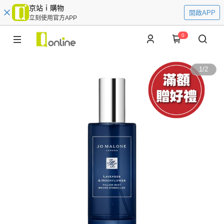
京站ｉ購物
開啟APP
立刻使用官方APP
0
1
/
2