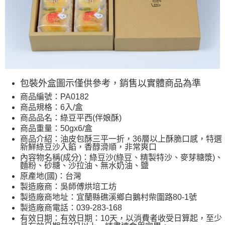
包裝外盒圖示僅供參考，銷售以實體商品為準
商品編號：PA0182
商品規格：6入/盒
商品品名：綠豆平西(伴娘酥)
商品重量：50gx6/盒
商品介紹：油皮包酥三平一折，36層以上酥脆口感，特選
新鮮綠豆沙入餡，香醇滑順，非常爽口
內容物名稱(成分)：綠豆沙(綠豆、精製特沙、麥芽糖漿)、
麵粉、砂糖、沙拉油、無水奶油、鹽
原產地(國)：台灣
製造廠商：吳師傅烘培工坊
製造廠商地址：宜蘭縣礁溪鄉白鵝村柴圍路80-1號
製造廠商電話：039-283-168
有效日期：有效日期：10天，以消費者收受日算起，至少