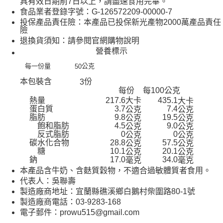
具有效日期前7日以上，請盡速食用完畢。
食品業者登錄字號：G-126572209-00000-7
投保產品責任險：本產品已投保新光產物2000萬產品責任
險
退換貨須知：請參閱官網購物說明
營養標示
每一份量
公克
50
本包裝含
份
3
每份
每100公克
熱量
217.6大卡
435.1
大卡
蛋白質
3.7
7.4
公克
公克
脂肪
9.8
19.5
公克
公克
飽和脂肪
4.5
9.0
公克
公克
反式脂肪
0
0
公克
公克
碳水化合物
28.8
57.5
公克
公克
糖
10.1
20.1
公克
公克
鈉
17.0
34.0
毫克
毫克
本產品含牛奶、含麩質穀物，不適合過敏體質者食用。
代表人：吳聯壽
製造廠商地址：宜蘭縣礁溪鄉白鵝村柴圍路80-1號
製造廠商電話：03-9283-168
電子郵件：prowu515@gmail.com