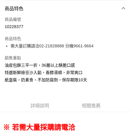
6 期 0 利率 每期
NT$41
21家銀行
商品特色
合作金庫商業銀行
第一商業銀行
LINE Pay
商品編號
華南商業銀行
彰化商業銀行
10228377
Apple Pay
上海商業儲蓄銀行
台北富邦商業銀行
國泰世華商業銀行
兆豐國際商業銀行
商品特色
街口支付
臺灣中小企業銀行
台中商業銀行
需大量訂購請洽02-21828888 分機9661-9664
匯豐（台灣）商業銀行
華泰商業銀行
悠遊付
聯邦商業銀行
遠東國際商業銀行
銷售重點
元大商業銀行
永豐商業銀行
Google Pay
油皮包酥三平一折，36層以上酥脆口感
玉山商業銀行
星展（台灣）商業銀行
台新國際商業銀行
中國信託商業銀行
全盈+PAY
特選新鮮綠豆沙入餡，香醇滑順，非常爽口
台灣樂天信用卡公司
紙盒裝，奶素食，不加防腐劑，保存期限10天
大哥付你分期
相關說明
【大哥付你分期使用說明】
AFTEE先享後付
1.本服務由台灣大哥大提供，台灣大哥大用戶可立即使用無須另外申請。
詳細說明
相關推薦
2.付款方式選擇「大哥付你分期」，訂單成立後會自動跳轉到大哥付的交易
相關說明
流程，驗證手機門號後，選擇欲分期的期數、繳款截止日，確認付款後即完
【關於「AFTEE先享後付」】
成交易。
ATM付款
AFTEE先享後付是「在收到商品之後才付款」的支付方式。 讓您購物簡單
3.實際核准額度、可分期數及費用金額請依後續交易確認頁面所載為準。
※ 若需大量採購請電洽
便利好安心！
4.訂單成立30分鐘內，如未前往確認交易或遇審核未通過，訂單將自動取