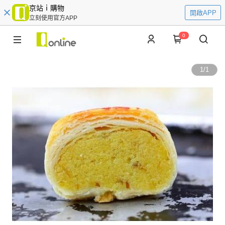
京站ｉ購物
開啟APP
立刻使用官方APP
0
1
/
1