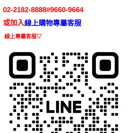
１．簡單：不需註冊會員、不需綁卡、不需儲值。
運送方式
消。如遇「轉專審核」未通過狀況，表示未達大哥付你分期系統評分，恕無
２．便利：只要手機號碼，簡訊認證，即可結帳。
02-2182-
8888#9660-9664
法說明評估內容。
３．安心：先確認商品／服務後，再付款。
白鵝山腳-常溫宅配
【繳款方式說明】
1.分期款項不併入電信帳單，「大哥付你分期」於每月結算日後寄送繳費提
每筆NT$150，滿NT$2,000(含以上)免運費
或加入
線上購物專屬客服
【「AFTEE先享後付」結帳流程】
醒簡訊。
１．於結帳方式選擇「AFTEE先享後付」後，將跳轉至「AFTEE先享後付」
2.透過簡訊連結打開帳單後，可選擇「超商條碼／台灣大直營門市／銀行轉
結帳頁面，進行簡訊認證並確認金額後，即可完成結帳。
帳／街口支付／iPASS MONEY」等通路繳費。
線上專屬客服▽
２．訂單成立數日內，您將收到繳費通知簡訊。
３．收到繳費通知簡訊後14天內，點擊此簡訊中的連結，可透過四大超商／
【注意事項】
ATM／網路銀行／等多元方式進行付款，方視為交易完成。
1.本服務係由「台灣大哥大股份有限公司」（以下簡稱本公司）所提供，讓
※ 請注意：結帳手續完成當下不需立刻繳費，但若您需要取消訂單，請聯絡
用戶於交易時，得透過本服務購買商品或服務，並由商店將買賣／分期付款
購買商品的店家。未經商家同意取消之訂單仍視為有效，需透過AFTEE先享
買賣價金債權讓與本公司後，依約使用本公司帳單繳交帳款。
後付繳納相關費用。
2.基於同意付款使用「大哥付你分期」之契約關係目的，商店將以您的個人
※ 交易是否成功請以「AFTEE先享後付 」之結帳頁面顯示為準，若有關於
資料（包含姓名、電話或地址）提供予台灣大哥大進項蒐集、處理及利用，
是否繳費成功／繳費後需取消欲退款等相關疑問，請聯繫「AFTEE先享後付
由本公司與您本人進行分期帳單所需資料之確認、核對及更正。
客戶支援中心」
https://netprotections.freshdesk.com/support/home
3.完整用戶服務條款，請詳閱以下連結：
https://oppay.tw/userRule
【注意事項】
１．透過由恩沛科技股份有限公司提供之「AFTEE先享後付」服務完成之交
易，需依本服務之必要範圍內提供個人資料，並將交易相關給付款項請求債
.
權轉讓予恩沛科技股份有限公司。
２．關於個人資料處理事宜，請瀏覽以下網址：
https://aftee.tw/terms/#terms3
３．未成年的使用者請事先徵得法定代理人或監護人之同意方可使用
「AFTEE先享後付」，若未經同意申辦者引起之損失，本公司不負相關責