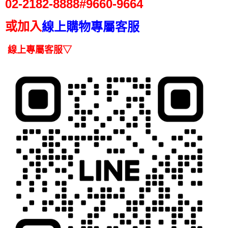
１．簡單：不需註冊會員、不需綁卡、不需儲值。
02-2182-
8888#9660-9664
運送方式
消。如遇「轉專審核」未通過狀況，表示未達大哥付你分期系統評分，恕無
２．便利：只要手機號碼，簡訊認證，即可結帳。
法說明評估內容。
３．安心：先確認商品／服務後，再付款。
白鵝山腳-常溫宅配
或加入
【繳款方式說明】
線上購物專屬客服
1.分期款項不併入電信帳單，「大哥付你分期」於每月結算日後寄送繳費提
每筆NT$150，滿NT$2,000(含以上)免運費
【「AFTEE先享後付」結帳流程】
醒簡訊。
１．於結帳方式選擇「AFTEE先享後付」後，將跳轉至「AFTEE先享後付」
線上專屬客服▽
2.透過簡訊連結打開帳單後，可選擇「超商條碼／台灣大直營門市／銀行轉
結帳頁面，進行簡訊認證並確認金額後，即可完成結帳。
帳／街口支付／iPASS MONEY」等通路繳費。
２．訂單成立數日內，您將收到繳費通知簡訊。
３．收到繳費通知簡訊後14天內，點擊此簡訊中的連結，可透過四大超商／
【注意事項】
ATM／網路銀行／等多元方式進行付款，方視為交易完成。
1.本服務係由「台灣大哥大股份有限公司」（以下簡稱本公司）所提供，讓
※ 請注意：結帳手續完成當下不需立刻繳費，但若您需要取消訂單，請聯絡
用戶於交易時，得透過本服務購買商品或服務，並由商店將買賣／分期付款
購買商品的店家。未經商家同意取消之訂單仍視為有效，需透過AFTEE先享
買賣價金債權讓與本公司後，依約使用本公司帳單繳交帳款。
後付繳納相關費用。
2.基於同意付款使用「大哥付你分期」之契約關係目的，商店將以您的個人
※ 交易是否成功請以「AFTEE先享後付 」之結帳頁面顯示為準，若有關於
資料（包含姓名、電話或地址）提供予台灣大哥大進項蒐集、處理及利用，
是否繳費成功／繳費後需取消欲退款等相關疑問，請聯繫「AFTEE先享後付
由本公司與您本人進行分期帳單所需資料之確認、核對及更正。
客戶支援中心」
https://netprotections.freshdesk.com/support/home
3.完整用戶服務條款，請詳閱以下連結：
https://oppay.tw/userRule
【注意事項】
１．透過由恩沛科技股份有限公司提供之「AFTEE先享後付」服務完成之交
易，需依本服務之必要範圍內提供個人資料，並將交易相關給付款項請求債
權轉讓予恩沛科技股份有限公司。
２．關於個人資料處理事宜，請瀏覽以下網址：
https://aftee.tw/terms/#terms3
３．未成年的使用者請事先徵得法定代理人或監護人之同意方可使用
「AFTEE先享後付」，若未經同意申辦者引起之損失，本公司不負相關責