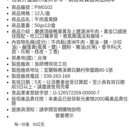
商品編號：PW0102
商品規格：12入/盒
商品品名：牛肉蛋黃酥
商品重量：50gx12/盒
商品介紹：嚴選頂級鴨蛋黃及上選澳洲牛肉，黃金口感絕
佳搭配，吃1口2種享受，香氣飽滿沒有腥味。
內容物名稱(成分)：牛肉鬆
澳洲牛肉、醬油、糖、沙拉
(
油
、鹹蛋黃
蛋黃、鹽
、麵粉、豬油
台灣
、香辛料
大
)
(
)
(
)
(
茴、花椒、桂皮、丁香
)
原產地(國)：台灣
製造廠商：吳師傅烘培工坊
製造廠商地址：宜蘭縣礁溪鄉白鵝村柴圍路80-1號
製造廠商電話：039-283-168
有效日期：5天，以消費者收受日算起，至少具有效日期
前3日以上，請盡速食用完畢
食品業者登錄字號：G-126572209-00000-7
投保產品責任險：本產品已投保新光產物2000萬產品責任
險
退換貨須知：請參閱官網購物說明
營養標示
每一份量
公克
50