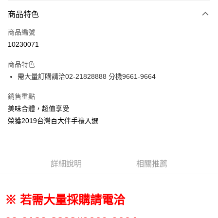
6 期 0 利率 每期
NT$113
21家銀行
商品特色
合作金庫商業銀行
第一商業銀行
LINE Pay
商品編號
華南商業銀行
彰化商業銀行
10230071
Apple Pay
上海商業儲蓄銀行
台北富邦商業銀行
國泰世華商業銀行
兆豐國際商業銀行
商品特色
街口支付
臺灣中小企業銀行
台中商業銀行
需大量訂購請洽02-21828888 分機9661-9664
匯豐（台灣）商業銀行
華泰商業銀行
悠遊付
聯邦商業銀行
遠東國際商業銀行
銷售重點
元大商業銀行
永豐商業銀行
Google Pay
美味合體，超值享受
玉山商業銀行
星展（台灣）商業銀行
台新國際商業銀行
中國信託商業銀行
全盈+PAY
榮獲2019台灣百大伴手禮入選
台灣樂天信用卡公司
大哥付你分期
相關說明
【大哥付你分期使用說明】
詳細說明
相關推薦
AFTEE先享後付
1.本服務由台灣大哥大提供，台灣大哥大用戶可立即使用無須另外申請。
2.付款方式選擇「大哥付你分期」，訂單成立後會自動跳轉到大哥付的交易
相關說明
流程，驗證手機門號後，選擇欲分期的期數、繳款截止日，確認付款後即完
【關於「AFTEE先享後付」】
※ 若需大量採購請電洽
成交易。
ATM付款
AFTEE先享後付是「在收到商品之後才付款」的支付方式。 讓您購物簡單
3.實際核准額度、可分期數及費用金額請依後續交易確認頁面所載為準。
便利好安心！
4.訂單成立30分鐘內，如未前往確認交易或遇審核未通過，訂單將自動取