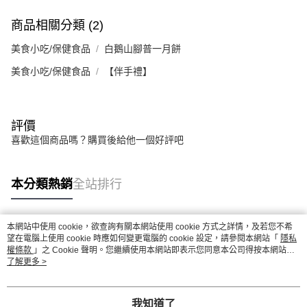
商品相關分類 (2)
美食小吃/保健食品
白鵝山腳普一月餅
美食小吃/保健食品
【伴手禮】
評價
喜歡這個商品嗎？購買後給他一個好評吧
本分類熱銷
全站排行
本網站中使用 cookie，欲查詢有關本網站使用 cookie 方式之詳情，及若您不希
熱門標籤
望在電腦上使用 cookie 時應如何變更電腦的 cookie 設定，請參閱本網站「
隱私
權條款
」之 Cookie 聲明。您繼續使用本網站即表示您同意本公司得按本網站使
用條款之 Cookie 聲明使用 cookie。
了解更多 >
我知道了