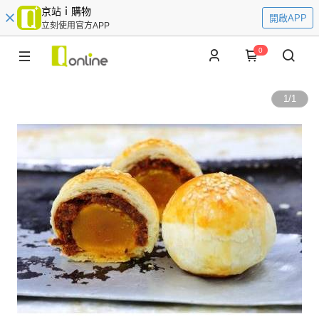
京站ｉ購物
開啟APP
立刻使用官方APP
0
1
/
1