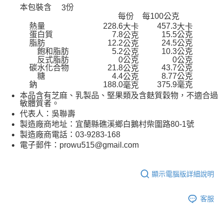
本包裝含
份
3
每份
每100公克
熱量
228.6
457.3
大卡
大卡
蛋白質
7.8
15.5公克
公克
脂肪
12.2
24.5公克
公克
飽和脂肪
5.2
10.3公克
公克
反式脂肪
0公克
0公克
碳水化合物
21.8
43.7公克
公克
糖
4.4
8.77公克
公克
鈉
188.0
375.9毫克
毫克
本品含有芝麻、乳製品、堅果類及含麩質穀物，不適合過
敏體質者。
代表人：吳聯壽
製造廠商地址：宜蘭縣礁溪鄉白鵝村柴圍路80-1號
製造廠商電話：03-9283-168
電子郵件：prowu515@gmail.com
顯示電腦版詳細說明
客服