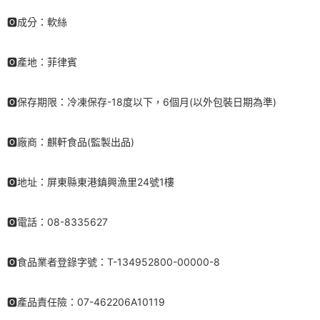
🅾成分：軟絲
🅾產地：菲律賓
🅾保存期限：冷凍保存-18度以下，6個月(以外包裝日期為準)
🅾廠商：麒軒食品(監製出品)
🅾地址：屏東縣東港鎮興漁里24號1樓
🅾電話：08-8335627
🅾食品業者登錄字號：T-134952800-00000-8
🅾產品責任險：07-462206A10119