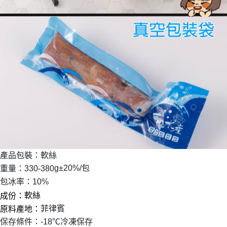
產品包裝：
軟絲
g±20%/包
重量：330-380
包冰率：10%
軟絲
成份：
菲律賓
原料產地：
保存條件：-18℃冷凍保存