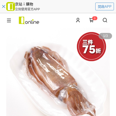
京站ｉ購物
開啟APP
立刻使用官方APP
0
1
/
3