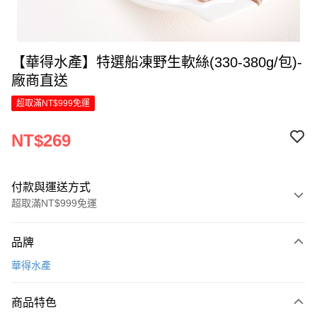
【華得水產】特選船凍野生軟絲(330-380g/包)-
廠商直送
超取滿NT$999免運
NT$269
付款與運送方式
超取滿NT$999免運
付款方式
品牌
信用卡一次付款
華得水產
LINE Pay
商品特色
Apple Pay