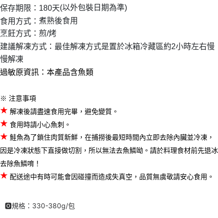
(以外包裝日期為準)
保存期限：180天
煮熟後食用
食用方式：
烹飪方式：煎/烤
建議解凍方式：最佳解凍方式是置於冰箱冷藏區約2小時左右慢
慢解凍
過敏原資訊：本產品含魚類
※
注意事項
★
解凍後請盡速食用完畢，避免變質。
★
食用時請小心魚刺。
★
鮭魚為了鎖住肉質新鮮，在捕撈後最短時間內立即去除內臟並冷凍，
因是冷凍狀態下直接做切割，所以無法去魚鱗呦。請於料理食材前先退冰
去除魚鱗唷！
★
配送途中有時可能會因碰撞而造成失真空，品質無虞敬請安心食用。
🅾規格：330-380g/包