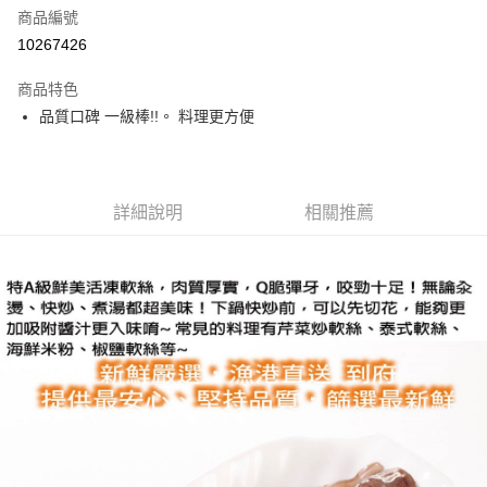
商品編號
街口支付
10267426
悠遊付
商品特色
Google Pay
品質口碑 一級棒!!。 料理更方便
全盈+PAY
大哥付你分期
相關說明
詳細說明
相關推薦
【大哥付你分期使用說明】
AFTEE先享後付
1.本服務由台灣大哥大提供，台灣大哥大用戶可立即使用無須另外申請。
2.付款方式選擇「大哥付你分期」，訂單成立後會自動跳轉到大哥付的交易
相關說明
流程，驗證手機門號後，選擇欲分期的期數、繳款截止日，確認付款後即完
【關於「AFTEE先享後付」】
成交易。
ATM付款
AFTEE先享後付是「在收到商品之後才付款」的支付方式。 讓您購物簡單
3.實際核准額度、可分期數及費用金額請依後續交易確認頁面所載為準。
便利好安心！
4.訂單成立30分鐘內，如未前往確認交易或遇審核未通過，訂單將自動取
１．簡單：不需註冊會員、不需綁卡、不需儲值。
運送方式
消。如遇「轉專審核」未通過狀況，表示未達大哥付你分期系統評分，恕無
２．便利：只要手機號碼，簡訊認證，即可結帳。
法說明評估內容。
３．安心：先確認商品／服務後，再付款。
華得水產-冷凍7-11取貨(快速到店)
【繳款方式說明】
1.分期款項不併入電信帳單，「大哥付你分期」於每月結算日後寄送繳費提
每筆NT$150，滿NT$999(含以上)免運費
【「AFTEE先享後付」結帳流程】
醒簡訊。
１．於結帳方式選擇「AFTEE先享後付」後，將跳轉至「AFTEE先享後付」
2.透過簡訊連結打開帳單後，可選擇「超商條碼／台灣大直營門市／銀行轉
華得水產-冷凍宅配
結帳頁面，進行簡訊認證並確認金額後，即可完成結帳。
帳／街口支付／iPASS MONEY」等通路繳費。