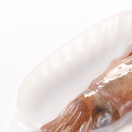
【注意事
１．透過由
交易，需
求債權轉
２．關於
https://aft
３．未成
「AFTE
任。
４．使用「
即時審查
結果請求
５．嚴禁
形，恩沛
動。