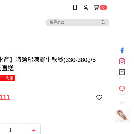
0
產】特選船凍野生軟絲(330-380g/5
商直送
999免運
111