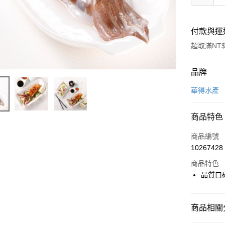
付款與運
超取滿NT$
付款方式
品牌
信用卡一
華得水產
LINE Pay
商品特色
Apple Pay
商品編號
街口支付
10267428
商品特色
悠遊付
品質口碑
Google Pa
全盈+PAY
商品相關分
大哥付你