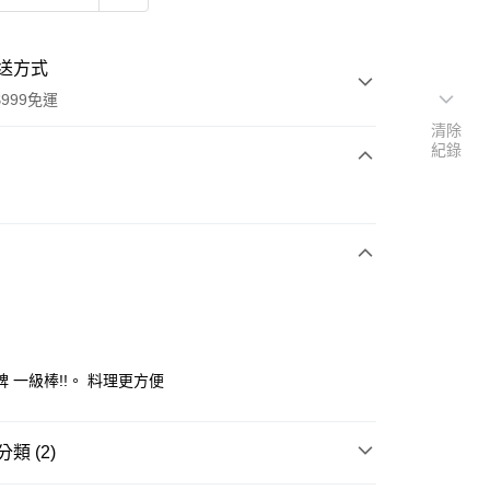
送方式
999免運
清除
紀錄
次付款
 一級棒!!。 料理更方便
y
類 (2)
分期