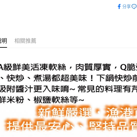
美食小吃/
相關說明
分享
【大哥付
美食小吃/
AFTEE先
1.本服務
2.付款方
相關說明
流程，驗
【關於「A
ATM付款
完成交易
AFTEE
3.實際核
便利好安
說明
相關推薦
4.訂單成
１．簡單
消。如遇
２．便利
運送方式
無法說明
３．安心
【繳款方
華得水產-冷
1.分期款
【「AFT
醒簡訊。
每筆NT$1
１．於結帳
2.透過簡
付」結帳
帳／街口支
華得水產-
２．訂單
３．收到繳
每筆NT$1
【注意事
／ATM／
1.本服務
※ 請注意
用戶於交
絡購買商品
款買賣價
先享後付
2.基於同
※ 交易是
資料（包
是否繳費成
用，由本
付客戶支
3.完整用