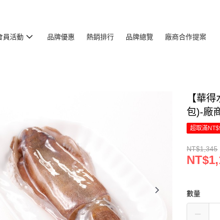
會員活動
品牌優惠
熱銷排行
品牌總覽
廠商合作提案
【華得水
包)-廠
超取滿NT$
NT$1,345
NT$1,
數量