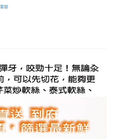
保健食品
華得水產
客服
你分期使用說明】
保健食品
【鹹食 (冷凍冷藏)】
享後付
由台灣大哥大提供，台灣大哥大用戶可立即使用無須另外申請。
式選擇「大哥付你分期」，訂單成立後會自動跳轉到大哥付的交易
證手機門號後，選擇欲分期的期數、繳款截止日，確認付款後即
FTEE先享後付」】
。
先享後付是「在收到商品之後才付款」的支付方式。 讓您購物簡單
准額度、可分期數及費用金額請依後續交易確認頁面所載為準。
心！
立30分鐘內，如未前往確認交易或遇審核未通過，訂單將自動取
：不需註冊會員、不需綁卡、不需儲值。
「轉專審核」未通過狀況，表示未達大哥付你分期系統評分，恕
：只要手機號碼，簡訊認證，即可結帳。
評估內容。
：先確認商品／服務後，再付款。
式說明】
凍7-11取貨(快速到店)
項不併入電信帳單，「大哥付你分期」於每月結算日後寄送繳費提
EE先享後付」結帳流程】
50，滿NT$999(含以上)免運費
方式選擇「AFTEE先享後付」後，將跳轉至「AFTEE先享後
訊連結打開帳單後，可選擇「超商條碼／台灣大直營門市／銀行轉
頁面，進行簡訊認證並確認金額後，即可完成結帳。
付／iPASS MONEY」等通路繳費。
冷凍宅配
成立數日內，您將收到繳費通知簡訊。
費通知簡訊後14天內，點擊此簡訊中的連結，可透過四大超商
50，滿NT$999(含以上)免運費
項】
網路銀行／等多元方式進行付款，方視為交易完成。
係由「台灣大哥大股份有限公司」（以下簡稱本公司）所提供，讓
：結帳手續完成當下不需立刻繳費，但若您需要取消訂單，請聯
易時，得透過本服務購買商品或服務，並由商店將買賣／分期付
的店家。未經商家同意取消之訂單仍視為有效，需透過AFTEE
金債權讓與本公司後，依約使用本公司帳單繳交帳款。
繳納相關費用。
意付款使用「大哥付你分期」之契約關係目的，商店將以您的個人
否成功請以「AFTEE先享後付 」之結帳頁面顯示為準，若有關於
含姓名、電話或地址）提供予台灣大哥大進項蒐集、處理及利
功／繳費後需取消欲退款等相關疑問，請聯繫「AFTEE先享後
公司與您本人進行分期帳單所需資料之確認、核對及更正。
援中心」
https://netprotections.freshdesk.com/support/home
戶服務條款，請詳閱以下連結：
https://oppay.tw/userRule