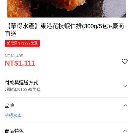
【華得水產】東港花枝蝦仁排(300g/5包)-廠商
直送
超取滿NT$999免運
NT$1,495
NT$1,111
付款與運送方式
超取滿NT$999免運
付款方式
品牌
信用卡一次付款
華得水產
LINE Pay
商品特色
Apple Pay