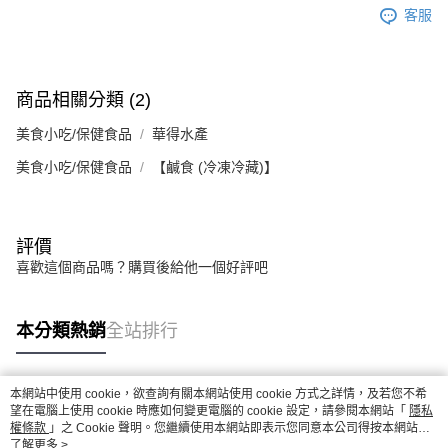
客服
商品相關分類 (2)
美食小吃/保健食品
華得水產
美食小吃/保健食品
【鹹食 (冷凍冷藏)】
評價
喜歡這個商品嗎？購買後給他一個好評吧
本分類熱銷
全站排行
本網站中使用 cookie，欲查詢有關本網站使用 cookie 方式之詳情，及若您不希
熱門標籤
望在電腦上使用 cookie 時應如何變更電腦的 cookie 設定，請參閱本網站「
隱私
權條款
」之 Cookie 聲明。您繼續使用本網站即表示您同意本公司得按本網站使
用條款之 Cookie 聲明使用 cookie。
了解更多 >