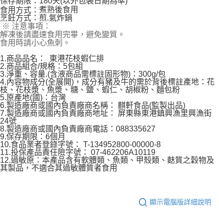
保存期限：180天(以外包裝日期為準)
煮熟後食用
食用方式：
烹飪方式：煎.氣炸鍋
※ 注意事項：
解凍後請盡速食用完畢，避免變質。
食用時請小心魚刺。
1.商品品名： 東港花枝蝦仁排
2.商品組合/規格：5包組
3.淨重、容量.(含液商品需標註固形物)：300g/包
4.內容物成分(全展開)，成分有豬及牛的需於背後標註產地：花
枝、花枝漿、魚漿、糖、鹽、蝦仁、胡椒粉、麵包粉
5.原產地(國)：台灣
6.製造廠商或國內負責廠商名稱： 麒軒食品(監製出品)
7.製造廠商或國內負責廠商地址： 屏東縣東港鎮興漁里興漁街
24號
8.製造廠商或國內負責廠商電話：088335627
9.保存期限：6個月
10.食品業者登錄字號： T-134952800-00000-8
11.投保產品責任險字號： 07-462206A10119
12.過敏原：本產品含有軟體類、魚類、甲殼類、麩質之穀物及
其製品，不適合其過敏體質者食用
顯示電腦版詳細說明