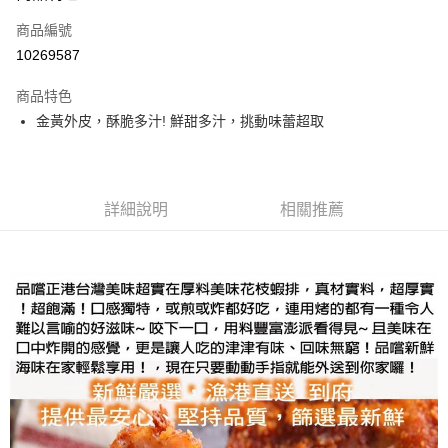
商品編號
街口支付
10269587
悠遊付
商品特色
Google Pay
金黃外皮，酥脆多汁! 鮮甜多汁，挑動味蕾超取
全盈+PAY
大哥付你分期
相關說明
詳細說明
相關推薦
【大哥付你分期使用說明】
AFTEE先享後付
1.本服務由台灣大哥大提供，台灣大哥大用戶可立即使用無須另外申請。
2.付款方式選擇「大哥付你分期」，訂單成立後會自動跳轉到大哥付的交易
相關說明
流程，驗證手機門號後，選擇欲分期的期數、繳款截止日，確認付款後即完
【關於「AFTEE先享後付」】
成交易。
ATM付款
AFTEE先享後付是「在收到商品之後才付款」的支付方式。 讓您購物簡單
3.實際核准額度、可分期數及費用金額請依後續交易確認頁面所載為準。
便利好安心！
4.訂單成立30分鐘內，如未前往確認交易或遇審核未通過，訂單將自動取
１．簡單：不需註冊會員、不需綁卡、不需儲值。
運送方式
消。如遇「轉專審核」未通過狀況，表示未達大哥付你分期系統評分，恕無
２．便利：只要手機號碼，簡訊認證，即可結帳。
法說明評估內容。
３．安心：先確認商品／服務後，再付款。
華得水產-冷凍7-11取貨(快速到店)
【繳款方式說明】
1.分期款項不併入電信帳單，「大哥付你分期」於每月結算日後寄送繳費提
每筆NT$150，滿NT$999(含以上)免運費
【「AFTEE先享後付」結帳流程】
醒簡訊。
１．於結帳方式選擇「AFTEE先享後付」後，將跳轉至「AFTEE先享後付」
2.透過簡訊連結打開帳單後，可選擇「超商條碼／台灣大直營門市／銀行轉