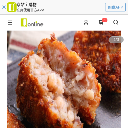
京站ｉ購物
開啟APP
立刻使用官方APP
0
1
/
3