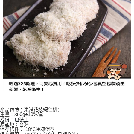
東港花枝蝦仁排(
產品包裝：
0g±10%/盒
重量：30
成份：包裝上
原產地：台灣
保存條件：-18℃冷凍保存