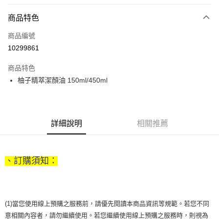
LINE Pay
商品特色
Apple Pay
商品編號
街口支付
10299861
悠遊付
商品特色
Google Pay
柚子精萃潔顏油 150ml/450ml
全盈+PAY
大哥付你分期
相關說明
詳細說明
相關推薦
【大哥付你分期使用說明】
AFTEE先享後付
1.本服務由台灣大哥大提供，台灣大哥大用戶可立即使用無須另外申請。
2.付款方式選擇「大哥付你分期」，訂單成立後會自動跳轉到大哥付的交易
相關說明
流程，驗證手機門號後，選擇欲分期的期數、繳款截止日，確認付款後即完
、訂購須知：
【關於「AFTEE先享後付」】
成交易。
ATM付款
AFTEE先享後付是「在收到商品之後才付款」的支付方式。 讓您購物簡單
3.實際核准額度、可分期數及費用金額請依後續交易確認頁面所載為準。
便利好安心！
4.訂單成立30分鐘內，如未前往確認交易或遇審核未通過，訂單將自動取
１．簡單：不需註冊會員、不需綁卡、不需儲值。
運送方式
消。如遇「轉專審核」未通過狀況，表示未達大哥付你分期系統評分，恕無
２．便利：只要手機號碼，簡訊認證，即可結帳。
法說明評估內容。
(1)當您使用線上預購之服務前，請優先閱讀本商品資訊等規範。若您不同
３．安心：先確認商品／服務後，再付款。
付款後全家取貨
【繳款方式說明】
意相關內容者，請勿繼續使用。若您繼續使用線上預購之服務時，則視為