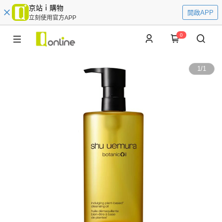
京站ｉ購物
開啟APP
立刻使用官方APP
0
1
/
1