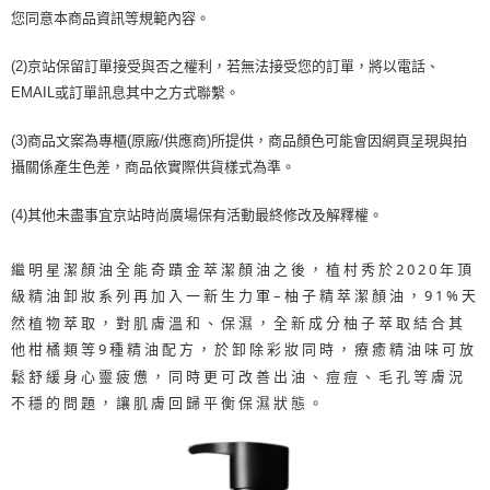
1.分期款項不併入電信帳單，「大哥付你分期」於每月結算日後寄送繳費提
每筆NT$70，滿NT$1,000(含以上)免運費
【「AFTEE先享後付」結帳流程】
您同意本商品資訊等規範內容。
醒簡訊。
１．於結帳方式選擇「AFTEE先享後付」後，將跳轉至「AFTEE先享後付」
2.透過簡訊連結打開帳單後，可選擇「超商條碼／台灣大直營門市／銀行轉
付款後7-11取貨
結帳頁面，進行簡訊認證並確認金額後，即可完成結帳。
帳／街口支付／iPASS MONEY」等通路繳費。
(2)京站保留訂單接受與否之權利，若無法接受您的訂單，將以電話、
２．訂單成立數日內，您將收到繳費通知簡訊。
每筆NT$70，滿NT$1,000(含以上)免運費
３．收到繳費通知簡訊後14天內，點擊此簡訊中的連結，可透過四大超商／
EMAIL或訂單訊息其中之方式聯繫。
【注意事項】
ATM／網路銀行／等多元方式進行付款，方視為交易完成。
宅配
1.本服務係由「台灣大哥大股份有限公司」（以下簡稱本公司）所提供，讓
※ 請注意：結帳手續完成當下不需立刻繳費，但若您需要取消訂單，請聯絡
用戶於交易時，得透過本服務購買商品或服務，並由商店將買賣／分期付款
(3)商品文案為專櫃(原廠/供應商)所提供，商品顏色可能會因網頁呈現與拍
每筆NT$100，滿NT$1,200(含以上)免運費
購買商品的店家。未經商家同意取消之訂單仍視為有效，需透過AFTEE先享
買賣價金債權讓與本公司後，依約使用本公司帳單繳交帳款。
攝關係產生色差，商品依實際供貨樣式為準。
後付繳納相關費用。
2.基於同意付款使用「大哥付你分期」之契約關係目的，商店將以您的個人
京站台北店客服中心(1F星巴克旁) 即日起不提供京站紙袋，取件時
※ 交易是否成功請以「AFTEE先享後付 」之結帳頁面顯示為準，若有關於
資料（包含姓名、電話或地址）提供予台灣大哥大進項蒐集、處理及利用，
是否繳費成功／繳費後需取消欲退款等相關疑問，請聯繫「AFTEE先享後付
(4)其他未盡事宜京站時尚廣場保有活動最終修改及解釋權。
請自備購物袋，若需購買紙袋可現場詢問
由本公司與您本人進行分期帳單所需資料之確認、核對及更正。
客戶支援中心」
https://netprotections.freshdesk.com/support/home
3.完整用戶服務條款，請詳閱以下連結：
https://oppay.tw/userRule
免運費
【注意事項】
繼明星潔顏油全能奇蹟金萃潔顏油之後，植村秀於2020年頂
１．透過由恩沛科技股份有限公司提供之「AFTEE先享後付」服務完成之交
級精油卸妝系列再加入一新生力軍–柚子精萃潔顏油，91%天
易，需依本服務之必要範圍內提供個人資料，並將交易相關給付款項請求債
然植物萃取，對肌膚溫和、保濕，全新成分柚子萃取結合其
權轉讓予恩沛科技股份有限公司。
２．關於個人資料處理事宜，請瀏覽以下網址：
他柑橘類等9種精油配方，於卸除彩妝同時，療癒精油味可放
https://aftee.tw/terms/#terms3
鬆舒緩身心靈疲憊，同時更可改善出油、痘痘、毛孔等膚況
３．未成年的使用者請事先徵得法定代理人或監護人之同意方可使用
不穩的問題，讓肌膚回歸平衡保濕狀態。
「AFTEE先享後付」，若未經同意申辦者引起之損失，本公司不負相關責
任。
４．使用「AFTEE先享後付」時，將依據個別帳號之用戶狀況，依本公司即
時審查核予不同之上限額度；若仍有額度不足之情形，本公司將視審查結果
請求用戶進行身份認證。