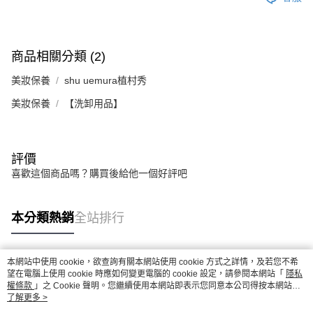
商品相關分類 (2)
美妝保養
shu uemura植村秀
美妝保養
【洗卸用品】
評價
喜歡這個商品嗎？購買後給他一個好評吧
本分類熱銷
全站排行
本網站中使用 cookie，欲查詢有關本網站使用 cookie 方式之詳情，及若您不希
熱門標籤
望在電腦上使用 cookie 時應如何變更電腦的 cookie 設定，請參閱本網站「
隱私
權條款
」之 Cookie 聲明。您繼續使用本網站即表示您同意本公司得按本網站使
用條款之 Cookie 聲明使用 cookie。
了解更多 >