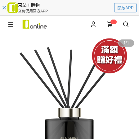
京站ｉ購物
開啟APP
立刻使用官方APP
0
1
/
1