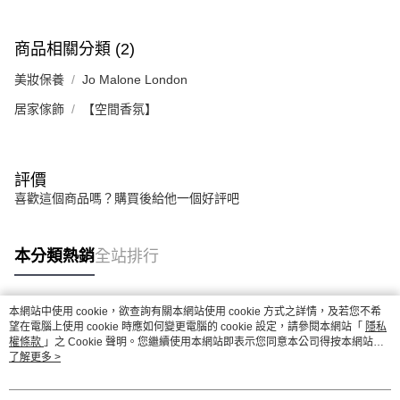
請求用戶進行身份認證。
５．嚴禁一人註冊多個帳號或使用他人資訊註冊。若發現惡意使用之情形，
恩沛科技股份有限公司將有權停止該用戶之使用額度並採取法律行動。
商品相關分類 (2)
美妝保養
Jo Malone London
居家傢飾
【空間香氛】
評價
喜歡這個商品嗎？購買後給他一個好評吧
本分類熱銷
全站排行
本網站中使用 cookie，欲查詢有關本網站使用 cookie 方式之詳情，及若您不希
熱門標籤
望在電腦上使用 cookie 時應如何變更電腦的 cookie 設定，請參閱本網站「
隱私
權條款
」之 Cookie 聲明。您繼續使用本網站即表示您同意本公司得按本網站使
用條款之 Cookie 聲明使用 cookie。
了解更多 >