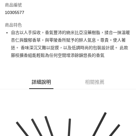
合作金庫商業銀行
第一商業銀行
LINE Pay
商品編號
華南商業銀行
彰化商業銀行
10305577
Apple Pay
上海商業儲蓄銀行
台北富邦商業銀行
國泰世華商業銀行
兆豐國際商業銀行
商品特色
街口支付
臺灣中小企業銀行
台中商業銀行
自古以人手採收，香氣豐沛的納米比亞沒藥樹脂，揉合一抹溫暖
匯豐（台灣）商業銀行
華泰商業銀行
悠遊付
杏仁與馥郁香草，與零陵香所賦予的醉人氣息。尊貴。使人著
聯邦商業銀行
遠東國際商業銀行
元大商業銀行
永豐商業銀行
迷。 香味深沉又難以捉摸，以及低調時尚的包裝設計感。 此款
Google Pay
玉山商業銀行
星展（台灣）商業銀行
藤枝擴香組能輕鬆為任何空間增添餘韻悠長的香氣
台新國際商業銀行
中國信託商業銀行
全盈+PAY
台灣樂天信用卡公司
大哥付你分期
相關說明
詳細說明
相關推薦
【大哥付你分期使用說明】
AFTEE先享後付
1.本服務由台灣大哥大提供，台灣大哥大用戶可立即使用無須另外申請。
2.付款方式選擇「大哥付你分期」，訂單成立後會自動跳轉到大哥付的交易
相關說明
流程，驗證手機門號後，選擇欲分期的期數、繳款截止日，確認付款後即完
【關於「AFTEE先享後付」】
成交易。
ATM付款
AFTEE先享後付是「在收到商品之後才付款」的支付方式。 讓您購物簡單
3.實際核准額度、可分期數及費用金額請依後續交易確認頁面所載為準。
便利好安心！
4.訂單成立30分鐘內，如未前往確認交易或遇審核未通過，訂單將自動取
１．簡單：不需註冊會員、不需綁卡、不需儲值。
運送方式
消。如遇「轉專審核」未通過狀況，表示未達大哥付你分期系統評分，恕無
２．便利：只要手機號碼，簡訊認證，即可結帳。
法說明評估內容。
３．安心：先確認商品／服務後，再付款。
付款後全家取貨
【繳款方式說明】