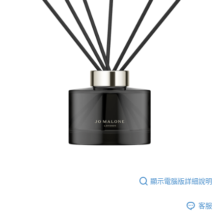
1.分期款項不併入電信帳單，「大哥付你分期」於每月結算日後寄送繳費提
每筆NT$70，滿NT$899(含以上)免運費
【「AFTEE先享後付」結帳流程】
醒簡訊。
１．於結帳方式選擇「AFTEE先享後付」後，將跳轉至「AFTEE先享後付」
2.透過簡訊連結打開帳單後，可選擇「超商條碼／台灣大直營門市／銀行轉
付款後7-11取貨
結帳頁面，進行簡訊認證並確認金額後，即可完成結帳。
帳／街口支付／iPASS MONEY」等通路繳費。
２．訂單成立數日內，您將收到繳費通知簡訊。
每筆NT$70，滿NT$899(含以上)免運費
３．收到繳費通知簡訊後14天內，點擊此簡訊中的連結，可透過四大超商／
【注意事項】
ATM／網路銀行／等多元方式進行付款，方視為交易完成。
宅配
1.本服務係由「台灣大哥大股份有限公司」（以下簡稱本公司）所提供，讓
※ 請注意：結帳手續完成當下不需立刻繳費，但若您需要取消訂單，請聯絡
用戶於交易時，得透過本服務購買商品或服務，並由商店將買賣／分期付款
每筆NT$100，滿NT$1,000(含以上)免運費
購買商品的店家。未經商家同意取消之訂單仍視為有效，需透過AFTEE先享
買賣價金債權讓與本公司後，依約使用本公司帳單繳交帳款。
後付繳納相關費用。
2.基於同意付款使用「大哥付你分期」之契約關係目的，商店將以您的個人
京站台北店客服中心(1F星巴克旁) 即日起不提供京站紙袋，取件時
※ 交易是否成功請以「AFTEE先享後付 」之結帳頁面顯示為準，若有關於
資料（包含姓名、電話或地址）提供予台灣大哥大進項蒐集、處理及利用，
是否繳費成功／繳費後需取消欲退款等相關疑問，請聯繫「AFTEE先享後付
請自備購物袋，若需購買紙袋可現場詢問
由本公司與您本人進行分期帳單所需資料之確認、核對及更正。
客戶支援中心」
https://netprotections.freshdesk.com/support/home
3.完整用戶服務條款，請詳閱以下連結：
https://oppay.tw/userRule
免運費
【注意事項】
１．透過由恩沛科技股份有限公司提供之「AFTEE先享後付」服務完成之交
易，需依本服務之必要範圍內提供個人資料，並將交易相關給付款項請求債
權轉讓予恩沛科技股份有限公司。
２．關於個人資料處理事宜，請瀏覽以下網址：
https://aftee.tw/terms/#terms3
３．未成年的使用者請事先徵得法定代理人或監護人之同意方可使用
顯示電腦版詳細說明
「AFTEE先享後付」，若未經同意申辦者引起之損失，本公司不負相關責
任。
客服
４．使用「AFTEE先享後付」時，將依據個別帳號之用戶狀況，依本公司即
時審查核予不同之上限額度；若仍有額度不足之情形，本公司將視審查結果