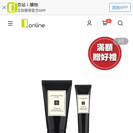
京站ｉ購物
開啟APP
立刻使用官方APP
0
1
/
2