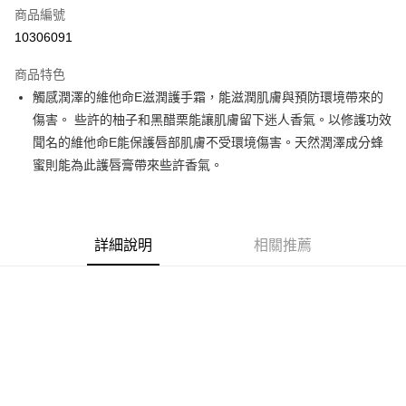
商品編號
街口支付
10306091
悠遊付
商品特色
Google Pay
觸感潤澤的維他命E滋潤護手霜，能滋潤肌膚與預防環境帶來的
全盈+PAY
傷害。 些許的柚子和黑醋栗能讓肌膚留下迷人香氣。以修護功效
聞名的維他命E能保護唇部肌膚不受環境傷害。天然潤澤成分蜂
大哥付你分期
蜜則能為此護唇膏帶來些許香氣。
相關說明
【大哥付你分期使用說明】
AFTEE先享後付
1.本服務由台灣大哥大提供，台灣大哥大用戶可立即使用無須另外申請。
2.付款方式選擇「大哥付你分期」，訂單成立後會自動跳轉到大哥付的交易
相關說明
流程，驗證手機門號後，選擇欲分期的期數、繳款截止日，確認付款後即完
詳細說明
相關推薦
【關於「AFTEE先享後付」】
成交易。
ATM付款
AFTEE先享後付是「在收到商品之後才付款」的支付方式。 讓您購物簡單
3.實際核准額度、可分期數及費用金額請依後續交易確認頁面所載為準。
便利好安心！
4.訂單成立30分鐘內，如未前往確認交易或遇審核未通過，訂單將自動取
１．簡單：不需註冊會員、不需綁卡、不需儲值。
運送方式
消。如遇「轉專審核」未通過狀況，表示未達大哥付你分期系統評分，恕無
２．便利：只要手機號碼，簡訊認證，即可結帳。
法說明評估內容。
３．安心：先確認商品／服務後，再付款。
付款後全家取貨
【繳款方式說明】
1.分期款項不併入電信帳單，「大哥付你分期」於每月結算日後寄送繳費提
每筆NT$70，滿NT$899(含以上)免運費
【「AFTEE先享後付」結帳流程】
醒簡訊。
１．於結帳方式選擇「AFTEE先享後付」後，將跳轉至「AFTEE先享後付」
2.透過簡訊連結打開帳單後，可選擇「超商條碼／台灣大直營門市／銀行轉
付款後7-11取貨
結帳頁面，進行簡訊認證並確認金額後，即可完成結帳。
帳／街口支付／iPASS MONEY」等通路繳費。