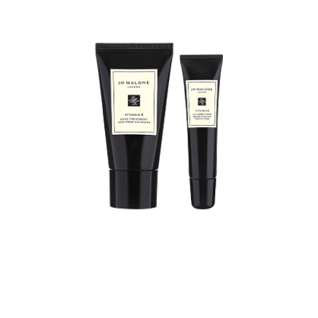
２．訂單成立數日內，您將收到繳費通知簡訊。
每筆NT$70，滿NT$899(含以上)免運費
３．收到繳費通知簡訊後14天內，點擊此簡訊中的連結，可透過四大超商／
【注意事項】
ATM／網路銀行／等多元方式進行付款，方視為交易完成。
宅配
1.本服務係由「台灣大哥大股份有限公司」（以下簡稱本公司）所提供，讓
※ 請注意：結帳手續完成當下不需立刻繳費，但若您需要取消訂單，請聯絡
用戶於交易時，得透過本服務購買商品或服務，並由商店將買賣／分期付款
每筆NT$100，滿NT$1,000(含以上)免運費
購買商品的店家。未經商家同意取消之訂單仍視為有效，需透過AFTEE先享
買賣價金債權讓與本公司後，依約使用本公司帳單繳交帳款。
後付繳納相關費用。
2.基於同意付款使用「大哥付你分期」之契約關係目的，商店將以您的個人
京站台北店客服中心(1F星巴克旁) 即日起不提供京站紙袋，取件時
※ 交易是否成功請以「AFTEE先享後付 」之結帳頁面顯示為準，若有關於
資料（包含姓名、電話或地址）提供予台灣大哥大進項蒐集、處理及利用，
是否繳費成功／繳費後需取消欲退款等相關疑問，請聯繫「AFTEE先享後付
請自備購物袋，若需購買紙袋可現場詢問
由本公司與您本人進行分期帳單所需資料之確認、核對及更正。
客戶支援中心」
https://netprotections.freshdesk.com/support/home
3.完整用戶服務條款，請詳閱以下連結：
https://oppay.tw/userRule
免運費
【注意事項】
１．透過由恩沛科技股份有限公司提供之「AFTEE先享後付」服務完成之交
易，需依本服務之必要範圍內提供個人資料，並將交易相關給付款項請求債
權轉讓予恩沛科技股份有限公司。
２．關於個人資料處理事宜，請瀏覽以下網址：
https://aftee.tw/terms/#terms3
３．未成年的使用者請事先徵得法定代理人或監護人之同意方可使用
「AFTEE先享後付」，若未經同意申辦者引起之損失，本公司不負相關責
任。
４．使用「AFTEE先享後付」時，將依據個別帳號之用戶狀況，依本公司即
時審查核予不同之上限額度；若仍有額度不足之情形，本公司將視審查結果
請求用戶進行身份認證。
５．嚴禁一人註冊多個帳號或使用他人資訊註冊。若發現惡意使用之情形，
恩沛科技股份有限公司將有權停止該用戶之使用額度並採取法律行動。