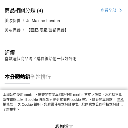
商品相關分類 (4)
查看全部
美妝保養
Jo Malone London
美妝保養
【面膜/眼霜/唇部保養】
評價
喜歡這個商品嗎？購買後給他一個好評吧
本分類熱銷
全站排行
本網站中使用 cookie，欲查詢有關本網站使用 cookie 方式之詳情，及若您不希
熱門標籤
望在電腦上使用 cookie 時應如何變更電腦的 cookie 設定，請參閱本網站「
隱私
權條款
」之 Cookie 聲明。您繼續使用本網站即表示您同意本公司得按本網站使
用條款之 Cookie 聲明使用 cookie。
了解更多 >
我知道了