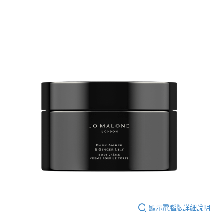
3.實際核准額度、可分期數及費用金額請依後續交易確認頁面所載為準。
便利好安心！
4.訂單成立30分鐘內，如未前往確認交易或遇審核未通過，訂單將自動取
１．簡單：不需註冊會員、不需綁卡、不需儲值。
運送方式
消。如遇「轉專審核」未通過狀況，表示未達大哥付你分期系統評分，恕無
２．便利：只要手機號碼，簡訊認證，即可結帳。
法說明評估內容。
３．安心：先確認商品／服務後，再付款。
付款後全家取貨
【繳款方式說明】
1.分期款項不併入電信帳單，「大哥付你分期」於每月結算日後寄送繳費提
每筆NT$70，滿NT$899(含以上)免運費
【「AFTEE先享後付」結帳流程】
醒簡訊。
１．於結帳方式選擇「AFTEE先享後付」後，將跳轉至「AFTEE先享後付」
2.透過簡訊連結打開帳單後，可選擇「超商條碼／台灣大直營門市／銀行轉
付款後7-11取貨
結帳頁面，進行簡訊認證並確認金額後，即可完成結帳。
帳／街口支付／iPASS MONEY」等通路繳費。
２．訂單成立數日內，您將收到繳費通知簡訊。
每筆NT$70，滿NT$899(含以上)免運費
３．收到繳費通知簡訊後14天內，點擊此簡訊中的連結，可透過四大超商／
【注意事項】
ATM／網路銀行／等多元方式進行付款，方視為交易完成。
宅配
1.本服務係由「台灣大哥大股份有限公司」（以下簡稱本公司）所提供，讓
※ 請注意：結帳手續完成當下不需立刻繳費，但若您需要取消訂單，請聯絡
用戶於交易時，得透過本服務購買商品或服務，並由商店將買賣／分期付款
每筆NT$100，滿NT$1,000(含以上)免運費
購買商品的店家。未經商家同意取消之訂單仍視為有效，需透過AFTEE先享
買賣價金債權讓與本公司後，依約使用本公司帳單繳交帳款。
後付繳納相關費用。
2.基於同意付款使用「大哥付你分期」之契約關係目的，商店將以您的個人
京站台北店客服中心(1F星巴克旁) 即日起不提供京站紙袋，取件時
※ 交易是否成功請以「AFTEE先享後付 」之結帳頁面顯示為準，若有關於
資料（包含姓名、電話或地址）提供予台灣大哥大進項蒐集、處理及利用，
是否繳費成功／繳費後需取消欲退款等相關疑問，請聯繫「AFTEE先享後付
請自備購物袋，若需購買紙袋可現場詢問
由本公司與您本人進行分期帳單所需資料之確認、核對及更正。
客戶支援中心」
https://netprotections.freshdesk.com/support/home
3.完整用戶服務條款，請詳閱以下連結：
https://oppay.tw/userRule
免運費
【注意事項】
１．透過由恩沛科技股份有限公司提供之「AFTEE先享後付」服務完成之交
易，需依本服務之必要範圍內提供個人資料，並將交易相關給付款項請求債
權轉讓予恩沛科技股份有限公司。
２．關於個人資料處理事宜，請瀏覽以下網址：
顯示電腦版詳細說明
https://aftee.tw/terms/#terms3
３．未成年的使用者請事先徵得法定代理人或監護人之同意方可使用