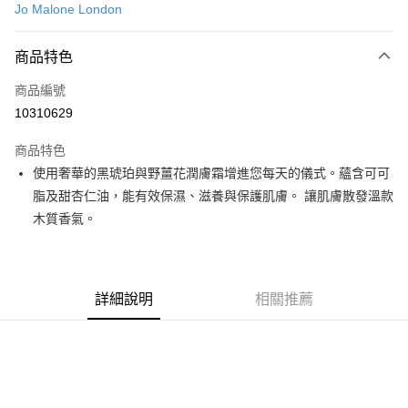
Jo Malone London
信用卡分期付款
6 期 0 利率 每期
NT$766
21家銀行
商品特色
合作金庫商業銀行
第一商業銀行
LINE Pay
商品編號
華南商業銀行
彰化商業銀行
10310629
Apple Pay
上海商業儲蓄銀行
台北富邦商業銀行
國泰世華商業銀行
兆豐國際商業銀行
商品特色
街口支付
臺灣中小企業銀行
台中商業銀行
使用奢華的黑琥珀與野薑花潤膚霜增進您每天的儀式。蘊含可可
匯豐（台灣）商業銀行
華泰商業銀行
悠遊付
脂及甜杏仁油，能有效保濕、滋養與保護肌膚。 讓肌膚散發溫款
聯邦商業銀行
遠東國際商業銀行
元大商業銀行
永豐商業銀行
木質香氣。
Google Pay
玉山商業銀行
星展（台灣）商業銀行
台新國際商業銀行
中國信託商業銀行
全盈+PAY
台灣樂天信用卡公司
大哥付你分期
詳細說明
相關推薦
相關說明
【大哥付你分期使用說明】
AFTEE先享後付
1.本服務由台灣大哥大提供，台灣大哥大用戶可立即使用無須另外申請。
2.付款方式選擇「大哥付你分期」，訂單成立後會自動跳轉到大哥付的交易
相關說明
流程，驗證手機門號後，選擇欲分期的期數、繳款截止日，確認付款後即完
【關於「AFTEE先享後付」】
成交易。
ATM付款
AFTEE先享後付是「在收到商品之後才付款」的支付方式。 讓您購物簡單