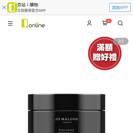
京站ｉ購物
開啟APP
立刻使用官方APP
0
1
/
1