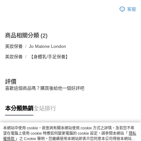
「AFTEE先享後付」，若未經同意申辦者引起之損失，本公司不負相關責
客服
任。
４．使用「AFTEE先享後付」時，將依據個別帳號之用戶狀況，依本公司即
時審查核予不同之上限額度；若仍有額度不足之情形，本公司將視審查結果
請求用戶進行身份認證。
５．嚴禁一人註冊多個帳號或使用他人資訊註冊。若發現惡意使用之情形，
商品相關分類 (2)
恩沛科技股份有限公司將有權停止該用戶之使用額度並採取法律行動。
美妝保養
Jo Malone London
美妝保養
【身體乳/手足保養】
評價
喜歡這個商品嗎？購買後給他一個好評吧
本分類熱銷
全站排行
本網站中使用 cookie，欲查詢有關本網站使用 cookie 方式之詳情，及若您不希
熱門標籤
望在電腦上使用 cookie 時應如何變更電腦的 cookie 設定，請參閱本網站「
隱私
權條款
」之 Cookie 聲明。您繼續使用本網站即表示您同意本公司得按本網站使