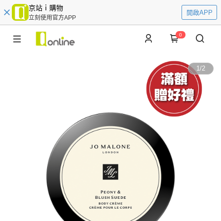
京站ｉ購物
開啟APP
立刻使用官方APP
0
1
/
2