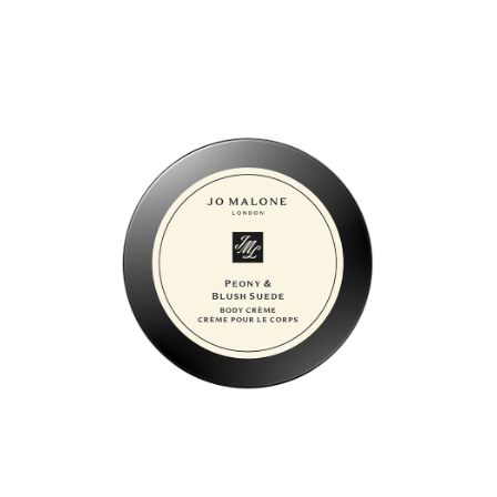
付款後全家取貨
【繳款方式說明】
1.分期款項不併入電信帳單，「大哥付你分期」於每月結算日後寄送繳費提
每筆NT$70，滿NT$899(含以上)免運費
【「AFTEE先享後付」結帳流程】
醒簡訊。
１．於結帳方式選擇「AFTEE先享後付」後，將跳轉至「AFTEE先享後付」
2.透過簡訊連結打開帳單後，可選擇「超商條碼／台灣大直營門市／銀行轉
付款後7-11取貨
結帳頁面，進行簡訊認證並確認金額後，即可完成結帳。
帳／街口支付／iPASS MONEY」等通路繳費。
２．訂單成立數日內，您將收到繳費通知簡訊。
每筆NT$70，滿NT$899(含以上)免運費
３．收到繳費通知簡訊後14天內，點擊此簡訊中的連結，可透過四大超商／
【注意事項】
ATM／網路銀行／等多元方式進行付款，方視為交易完成。
宅配
1.本服務係由「台灣大哥大股份有限公司」（以下簡稱本公司）所提供，讓
※ 請注意：結帳手續完成當下不需立刻繳費，但若您需要取消訂單，請聯絡
用戶於交易時，得透過本服務購買商品或服務，並由商店將買賣／分期付款
每筆NT$100，滿NT$1,000(含以上)免運費
購買商品的店家。未經商家同意取消之訂單仍視為有效，需透過AFTEE先享
買賣價金債權讓與本公司後，依約使用本公司帳單繳交帳款。
後付繳納相關費用。
2.基於同意付款使用「大哥付你分期」之契約關係目的，商店將以您的個人
京站台北店客服中心(1F星巴克旁) 即日起不提供京站紙袋，取件時
※ 交易是否成功請以「AFTEE先享後付 」之結帳頁面顯示為準，若有關於
資料（包含姓名、電話或地址）提供予台灣大哥大進項蒐集、處理及利用，
是否繳費成功／繳費後需取消欲退款等相關疑問，請聯繫「AFTEE先享後付
請自備購物袋，若需購買紙袋可現場詢問
由本公司與您本人進行分期帳單所需資料之確認、核對及更正。
客戶支援中心」
https://netprotections.freshdesk.com/support/home
3.完整用戶服務條款，請詳閱以下連結：
https://oppay.tw/userRule
免運費
【注意事項】
１．透過由恩沛科技股份有限公司提供之「AFTEE先享後付」服務完成之交
易，需依本服務之必要範圍內提供個人資料，並將交易相關給付款項請求債
權轉讓予恩沛科技股份有限公司。
２．關於個人資料處理事宜，請瀏覽以下網址：
https://aftee.tw/terms/#terms3
３．未成年的使用者請事先徵得法定代理人或監護人之同意方可使用
「AFTEE先享後付」，若未經同意申辦者引起之損失，本公司不負相關責
任。
４．使用「AFTEE先享後付」時，將依據個別帳號之用戶狀況，依本公司即