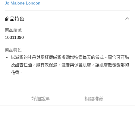
Jo Malone London
LINE Pay
商品特色
Apple Pay
商品編號
街口支付
10311390
悠遊付
商品特色
Google Pay
以滋潤的牡丹與胭紅麂絨潤膚霜增進您每天的儀式。蘊含可可脂
全盈+PAY
及甜杏仁油，能有效保濕、滋養與保護肌膚，讓肌膚散發馥郁的
花香。
大哥付你分期
相關說明
【大哥付你分期使用說明】
AFTEE先享後付
1.本服務由台灣大哥大提供，台灣大哥大用戶可立即使用無須另外申請。
詳細說明
相關推薦
2.付款方式選擇「大哥付你分期」，訂單成立後會自動跳轉到大哥付的交易
相關說明
流程，驗證手機門號後，選擇欲分期的期數、繳款截止日，確認付款後即完
【關於「AFTEE先享後付」】
成交易。
ATM付款
AFTEE先享後付是「在收到商品之後才付款」的支付方式。 讓您購物簡單
3.實際核准額度、可分期數及費用金額請依後續交易確認頁面所載為準。
便利好安心！
4.訂單成立30分鐘內，如未前往確認交易或遇審核未通過，訂單將自動取
１．簡單：不需註冊會員、不需綁卡、不需儲值。
運送方式
消。如遇「轉專審核」未通過狀況，表示未達大哥付你分期系統評分，恕無
２．便利：只要手機號碼，簡訊認證，即可結帳。
法說明評估內容。
３．安心：先確認商品／服務後，再付款。