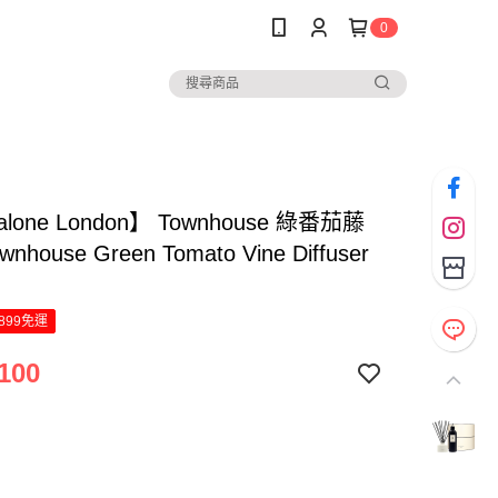
0
alone London】 Townhouse 綠番茄藤
nhouse Green Tomato Vine Diffuser
)
899免運
100