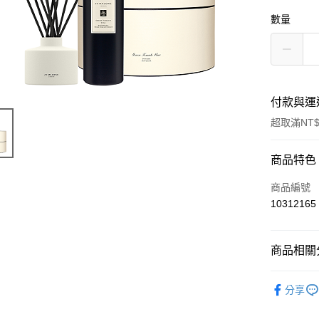
數量
付款與運
超取滿NT$
付款方式
商品特色
信用卡一
商品編號
10312165
信用卡分
6 期 
商品相關分
合作金
LINE Pay
華南商
美妝保養
Apple Pay
上海商
分享
居家傢飾
國泰世
街口支付
臺灣中