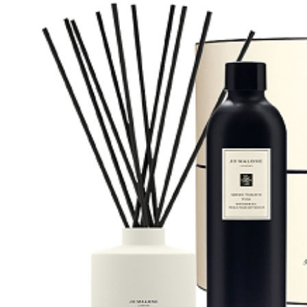
每筆NT$7
【注意事
／ATM／
1.本服務
※ 請注意
宅配
用戶於交
絡購買商品
款買賣價
先享後付
每筆NT$1
2.基於同
※ 交易是
資料（包
是否繳費成
京站台北店
用，由本
付客戶支
請自備購
3.完整用
免運費
【注意事
１．透過由
交易，需
求債權轉
２．關於
https://aft
３．未成
「AFTE
任。
４．使用「
即時審查
結果請求
５．嚴禁
形，恩沛
動。