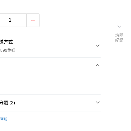
清除
紀錄
送方式
899免運
次付款
期付款
0 利率 每期
NT$1,350
21家銀行
類 (2)
庫商業銀行
第一商業銀行
業銀行
彰化商業銀行
Jo Malone London
業儲蓄銀行
台北富邦商業銀行
客服
【空間香氛】
華商業銀行
兆豐國際商業銀行
小企業銀行
台中商業銀行