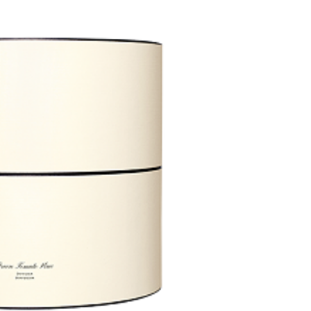
0，滿NT$899(含以上)免運費
項】
網路銀行／等多元方式進行付款，方視為交易完成。
係由「台灣大哥大股份有限公司」（以下簡稱本公司）所提供，讓
：結帳手續完成當下不需立刻繳費，但若您需要取消訂單，請聯
易時，得透過本服務購買商品或服務，並由商店將買賣／分期付
的店家。未經商家同意取消之訂單仍視為有效，需透過AFTEE
金債權讓與本公司後，依約使用本公司帳單繳交帳款。
繳納相關費用。
00，滿NT$1,000(含以上)免運費
意付款使用「大哥付你分期」之契約關係目的，商店將以您的個人
否成功請以「AFTEE先享後付 」之結帳頁面顯示為準，若有關於
含姓名、電話或地址）提供予台灣大哥大進項蒐集、處理及利
功／繳費後需取消欲退款等相關疑問，請聯繫「AFTEE先享後
客服中心(1F星巴克旁) 即日起不提供京站紙袋，取件時
公司與您本人進行分期帳單所需資料之確認、核對及更正。
援中心」
https://netprotections.freshdesk.com/support/home
物袋，若需購買紙袋可現場詢問
戶服務條款，請詳閱以下連結：
https://oppay.tw/userRule
項】
恩沛科技股份有限公司提供之「AFTEE先享後付」服務完成之
依本服務之必要範圍內提供個人資料，並將交易相關給付款項請
讓予恩沛科技股份有限公司。
個人資料處理事宜，請瀏覽以下網址：
ee.tw/terms/#terms3
年的使用者請事先徵得法定代理人或監護人之同意方可使用
E先享後付」，若未經同意申辦者引起之損失，本公司不負相關責
AFTEE先享後付」時，將依據個別帳號之用戶狀況，依本公司
核予不同之上限額度；若仍有額度不足之情形，本公司將視審查
用戶進行身份認證。
一人註冊多個帳號或使用他人資訊註冊。若發現惡意使用之情
科技股份有限公司將有權停止該用戶之使用額度並採取法律行