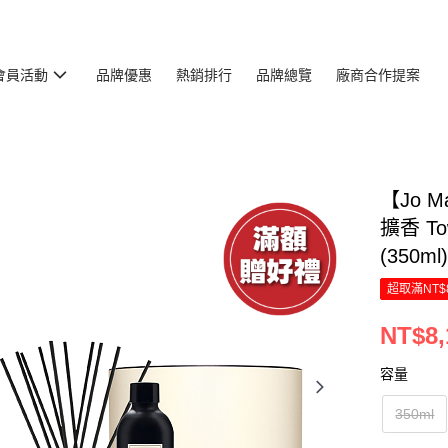
會員活動
品牌優惠
熱銷排行
品牌總覽
廠商合作提案
【Jo M
擴香 Tow
(350ml
超取滿NT$
NT$8,
容量
350ml