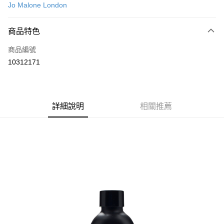
Jo Malone London
信用卡分期付款
6 期 0 利率 每期
NT$850
21家銀行
商品特色
合作金庫商業銀行
第一商業銀行
LINE Pay
商品編號
華南商業銀行
彰化商業銀行
10312171
Apple Pay
上海商業儲蓄銀行
台北富邦商業銀行
國泰世華商業銀行
兆豐國際商業銀行
街口支付
臺灣中小企業銀行
台中商業銀行
匯豐（台灣）商業銀行
華泰商業銀行
悠遊付
詳細說明
相關推薦
聯邦商業銀行
遠東國際商業銀行
元大商業銀行
永豐商業銀行
Google Pay
玉山商業銀行
星展（台灣）商業銀行
台新國際商業銀行
中國信託商業銀行
全盈+PAY
台灣樂天信用卡公司
大哥付你分期
相關說明
【大哥付你分期使用說明】
AFTEE先享後付
1.本服務由台灣大哥大提供，台灣大哥大用戶可立即使用無須另外申請。
2.付款方式選擇「大哥付你分期」，訂單成立後會自動跳轉到大哥付的交易
相關說明
流程，驗證手機門號後，選擇欲分期的期數、繳款截止日，確認付款後即完
【關於「AFTEE先享後付」】
成交易。
ATM付款
AFTEE先享後付是「在收到商品之後才付款」的支付方式。 讓您購物簡單