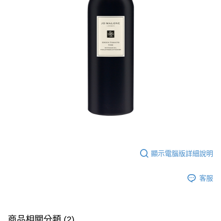
3.實際核准額度、可分期數及費用金額請依後續交易確認頁面所載為準。
便利好安心！
4.訂單成立30分鐘內，如未前往確認交易或遇審核未通過，訂單將自動取
１．簡單：不需註冊會員、不需綁卡、不需儲值。
運送方式
消。如遇「轉專審核」未通過狀況，表示未達大哥付你分期系統評分，恕無
２．便利：只要手機號碼，簡訊認證，即可結帳。
法說明評估內容。
３．安心：先確認商品／服務後，再付款。
付款後全家取貨
【繳款方式說明】
1.分期款項不併入電信帳單，「大哥付你分期」於每月結算日後寄送繳費提
每筆NT$70，滿NT$899(含以上)免運費
【「AFTEE先享後付」結帳流程】
醒簡訊。
１．於結帳方式選擇「AFTEE先享後付」後，將跳轉至「AFTEE先享後付」
2.透過簡訊連結打開帳單後，可選擇「超商條碼／台灣大直營門市／銀行轉
付款後7-11取貨
結帳頁面，進行簡訊認證並確認金額後，即可完成結帳。
帳／街口支付／iPASS MONEY」等通路繳費。
２．訂單成立數日內，您將收到繳費通知簡訊。
每筆NT$70，滿NT$899(含以上)免運費
３．收到繳費通知簡訊後14天內，點擊此簡訊中的連結，可透過四大超商／
【注意事項】
ATM／網路銀行／等多元方式進行付款，方視為交易完成。
宅配
1.本服務係由「台灣大哥大股份有限公司」（以下簡稱本公司）所提供，讓
※ 請注意：結帳手續完成當下不需立刻繳費，但若您需要取消訂單，請聯絡
用戶於交易時，得透過本服務購買商品或服務，並由商店將買賣／分期付款
每筆NT$100，滿NT$1,000(含以上)免運費
購買商品的店家。未經商家同意取消之訂單仍視為有效，需透過AFTEE先享
買賣價金債權讓與本公司後，依約使用本公司帳單繳交帳款。
後付繳納相關費用。
2.基於同意付款使用「大哥付你分期」之契約關係目的，商店將以您的個人
京站台北店客服中心(1F星巴克旁) 即日起不提供京站紙袋，取件時
※ 交易是否成功請以「AFTEE先享後付 」之結帳頁面顯示為準，若有關於
資料（包含姓名、電話或地址）提供予台灣大哥大進項蒐集、處理及利用，
是否繳費成功／繳費後需取消欲退款等相關疑問，請聯繫「AFTEE先享後付
請自備購物袋，若需購買紙袋可現場詢問
由本公司與您本人進行分期帳單所需資料之確認、核對及更正。
客戶支援中心」
https://netprotections.freshdesk.com/support/home
顯示電腦版詳細說明
3.完整用戶服務條款，請詳閱以下連結：
https://oppay.tw/userRule
免運費
【注意事項】
１．透過由恩沛科技股份有限公司提供之「AFTEE先享後付」服務完成之交
客服
易，需依本服務之必要範圍內提供個人資料，並將交易相關給付款項請求債
權轉讓予恩沛科技股份有限公司。
２．關於個人資料處理事宜，請瀏覽以下網址：
https://aftee.tw/terms/#terms3
商品相關分類 (2)
３．未成年的使用者請事先徵得法定代理人或監護人之同意方可使用