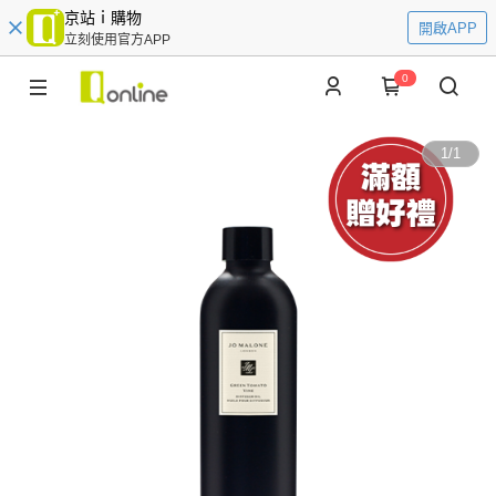
京站ｉ購物
開啟APP
立刻使用官方APP
0
1
/
1