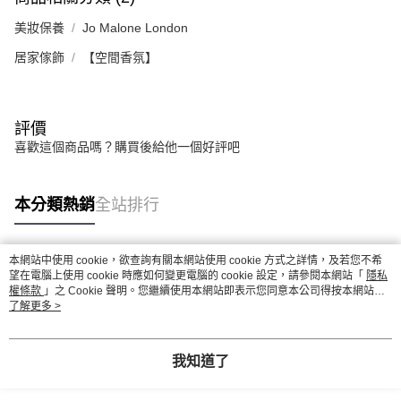
「AFTEE先享後付」，若未經同意申辦者引起之損失，本公司不負相關責
美妝保養
Jo Malone London
任。
４．使用「AFTEE先享後付」時，將依據個別帳號之用戶狀況，依本公司即
居家傢飾
【空間香氛】
時審查核予不同之上限額度；若仍有額度不足之情形，本公司將視審查結果
請求用戶進行身份認證。
５．嚴禁一人註冊多個帳號或使用他人資訊註冊。若發現惡意使用之情形，
恩沛科技股份有限公司將有權停止該用戶之使用額度並採取法律行動。
評價
喜歡這個商品嗎？購買後給他一個好評吧
本分類熱銷
全站排行
本網站中使用 cookie，欲查詢有關本網站使用 cookie 方式之詳情，及若您不希
熱門標籤
望在電腦上使用 cookie 時應如何變更電腦的 cookie 設定，請參閱本網站「
隱私
權條款
」之 Cookie 聲明。您繼續使用本網站即表示您同意本公司得按本網站使
用條款之 Cookie 聲明使用 cookie。
了解更多 >
我知道了