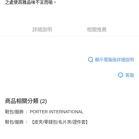
之處使高雅品味不言而喻。
１．簡單：不需註冊會員、不需綁卡、不需儲值。
運送方式
消。如遇「轉專審核」未通過狀況，表示未達大哥付你分期系統評分，恕無
２．便利：只要手機號碼，簡訊認證，即可結帳。
法說明評估內容。
３．安心：先確認商品／服務後，再付款。
付款後全家取貨
【繳款方式說明】
1.分期款項不併入電信帳單，「大哥付你分期」於每月結算日後寄送繳費提
每筆NT$70，滿NT$899(含以上)免運費
【「AFTEE先享後付」結帳流程】
醒簡訊。
詳細說明
相關推薦
１．於結帳方式選擇「AFTEE先享後付」後，將跳轉至「AFTEE先享後付」
2.透過簡訊連結打開帳單後，可選擇「超商條碼／台灣大直營門市／銀行轉
付款後7-11取貨
結帳頁面，進行簡訊認證並確認金額後，即可完成結帳。
帳／街口支付／iPASS MONEY」等通路繳費。
２．訂單成立數日內，您將收到繳費通知簡訊。
每筆NT$70，滿NT$899(含以上)免運費
３．收到繳費通知簡訊後14天內，點擊此簡訊中的連結，可透過四大超商／
【注意事項】
ATM／網路銀行／等多元方式進行付款，方視為交易完成。
宅配
1.本服務係由「台灣大哥大股份有限公司」（以下簡稱本公司）所提供，讓
※ 請注意：結帳手續完成當下不需立刻繳費，但若您需要取消訂單，請聯絡
顯示電腦版詳細說明
用戶於交易時，得透過本服務購買商品或服務，並由商店將買賣／分期付款
每筆NT$100，滿NT$1,000(含以上)免運費
購買商品的店家。未經商家同意取消之訂單仍視為有效，需透過AFTEE先享
買賣價金債權讓與本公司後，依約使用本公司帳單繳交帳款。
後付繳納相關費用。
2.基於同意付款使用「大哥付你分期」之契約關係目的，商店將以您的個人
客服
京站台北店客服中心(1F星巴克旁) 即日起不提供京站紙袋，取件時
※ 交易是否成功請以「AFTEE先享後付 」之結帳頁面顯示為準，若有關於
資料（包含姓名、電話或地址）提供予台灣大哥大進項蒐集、處理及利用，
是否繳費成功／繳費後需取消欲退款等相關疑問，請聯繫「AFTEE先享後付
請自備購物袋，若需購買紙袋可現場詢問
由本公司與您本人進行分期帳單所需資料之確認、核對及更正。
客戶支援中心」
https://netprotections.freshdesk.com/support/home
3.完整用戶服務條款，請詳閱以下連結：
https://oppay.tw/userRule
免運費
【注意事項】
商品相關分類 (2)
１．透過由恩沛科技股份有限公司提供之「AFTEE先享後付」服務完成之交
易，需依本服務之必要範圍內提供個人資料，並將交易相關給付款項請求債
鞋包/服飾
PORTER INTERNATIONAL
權轉讓予恩沛科技股份有限公司。
２．關於個人資料處理事宜，請瀏覽以下網址：
鞋包/服飾
【皮夾/零錢包/名片夾/證件套】
https://aftee.tw/terms/#terms3
３．未成年的使用者請事先徵得法定代理人或監護人之同意方可使用
「AFTEE先享後付」，若未經同意申辦者引起之損失，本公司不負相關責