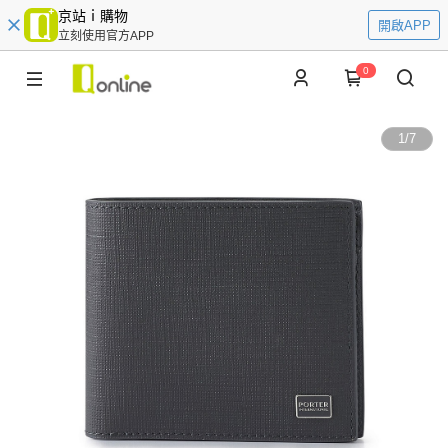
京站ｉ購物
開啟APP
立刻使用官方APP
0
1
/
7