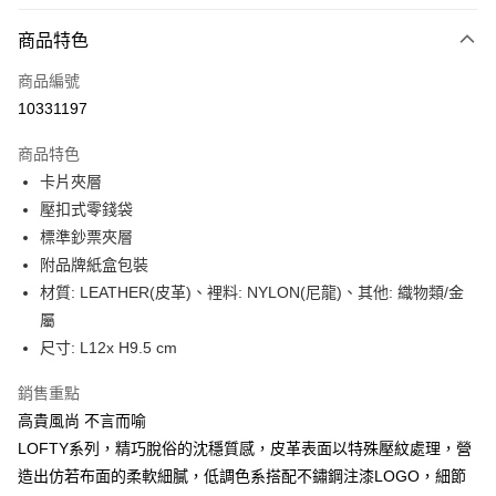
信用卡分期付款
6 期 0 利率 每期
NT$741
21家銀行
商品特色
合作金庫商業銀行
第一商業銀行
LINE Pay
商品編號
華南商業銀行
彰化商業銀行
10331197
Apple Pay
上海商業儲蓄銀行
台北富邦商業銀行
國泰世華商業銀行
兆豐國際商業銀行
商品特色
街口支付
臺灣中小企業銀行
台中商業銀行
卡片夾層
匯豐（台灣）商業銀行
華泰商業銀行
悠遊付
壓扣式零錢袋
聯邦商業銀行
遠東國際商業銀行
元大商業銀行
永豐商業銀行
標準鈔票夾層
Google Pay
玉山商業銀行
星展（台灣）商業銀行
附品牌紙盒包裝
台新國際商業銀行
中國信託商業銀行
全盈+PAY
材質: LEATHER(皮革)、裡料: NYLON(尼龍)、其他: 織物類/金
台灣樂天信用卡公司
屬
大哥付你分期
尺寸: L12x H9.5 cm
相關說明
【大哥付你分期使用說明】
AFTEE先享後付
銷售重點
1.本服務由台灣大哥大提供，台灣大哥大用戶可立即使用無須另外申請。
2.付款方式選擇「大哥付你分期」，訂單成立後會自動跳轉到大哥付的交易
相關說明
高貴風尚 不言而喻
流程，驗證手機門號後，選擇欲分期的期數、繳款截止日，確認付款後即完
【關於「AFTEE先享後付」】
LOFTY系列，精巧脫俗的沈穩質感，皮革表面以特殊壓紋處理，營
成交易。
ATM付款
AFTEE先享後付是「在收到商品之後才付款」的支付方式。 讓您購物簡單
造出仿若布面的柔軟細膩，低調色系搭配不鏽鋼注漆LOGO，細節
3.實際核准額度、可分期數及費用金額請依後續交易確認頁面所載為準。
便利好安心！
4.訂單成立30分鐘內，如未前往確認交易或遇審核未通過，訂單將自動取